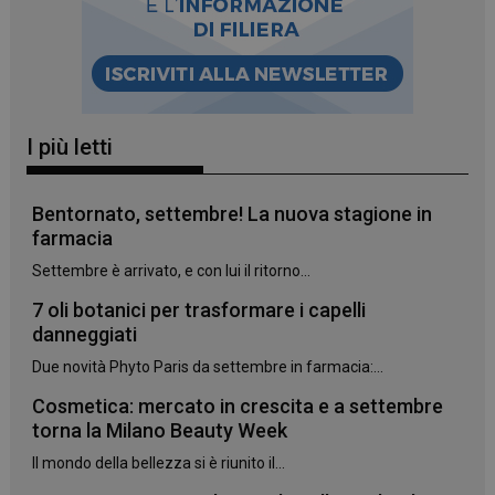
I più letti
Bentornato, settembre! La nuova stagione in
farmacia
Settembre è arrivato, e con lui il ritorno...
7 oli botanici per trasformare i capelli
danneggiati
_ga_YJ0035S3E9
.panoramacosmetico.it
1 anno 1
Due novità Phyto Paris da settembre in farmacia:...
mese
Cosmetica: mercato in crescita e a settembre
torna la Milano Beauty Week
Il mondo della bellezza si è riunito il...
CookieScriptConsent
5 mesi 3
CookieScript
settimane
www.panoramacosmetico.it