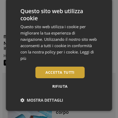
Questo sito web utilizza
cookie
Questo sito web utilizza i cookie per
migliorare la tua esperienza di
30 Luglio 2026
Redazione
navigazione. Utilizzando il nostro sito web
Nuovo formato e due versioni per un’idratazione
acconsenti a tutti i cookie in conformità
intensa e una pelle rimpolpata
con la nostra policy per i cookie.
Leggi di
Hydraphase HA di La Roche-Posay è disponibile in due...
più
In Vetrina
ACCETTA TUTTI
In Vetrina
RIFIUTA
MOSTRA DETTAGLI
Effetto glow immediato e
modulabile per viso e
Necessari
corpo