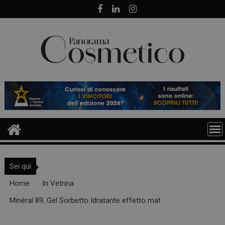
Skip
to
content
Sei qui
Home
In Vetrina
Minéral 89, Gel Sorbetto Idratante effetto mat