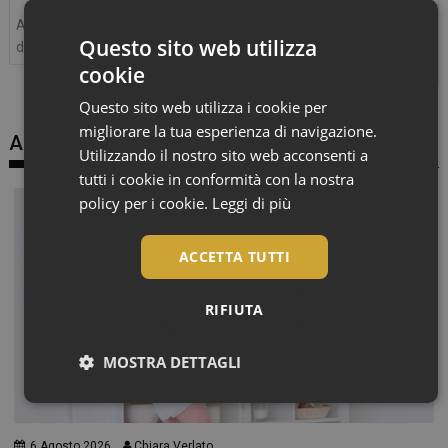
Alusac, al via il “Derma Mese”
Filorga Skin Expert: eccellenza
Questo sito web utilizza
dedicato all’acne
e scientificità in esclusiva in
cookie
farmacia
Questo sito web utilizza i cookie per
migliorare la tua esperienza di navigazione.
Articoli correlati
Utilizzando il nostro sito web acconsenti a
tutti i cookie in conformità con la nostra
policy per i cookie.
Leggi di più
ACCETTA TUTTI
RIFIUTA
MOSTRA DETTAGLI
Necessari
6 Agosto 2026
Chiara Verlato