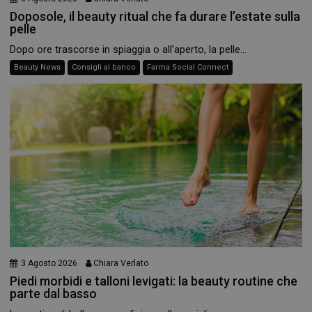
Doposole, il beauty ritual che fa durare l’estate sulla
pelle
Dopo ore trascorse in spiaggia o all’aperto, la pelle...
Necessari
Beauty News
Consigli al banco
Farma Social Connect
I cookie necessari contribuiscono a rendere fruibile il
sito web abilitandone funzionalità di base quali la
navigazione sulle pagine e l'accesso alle aree protette
del sito. Il sito web non è in grado di funzionare
correttamente senza questi cookie.
NOME
FORNITORE
/
DOMINIO
SCADENZA
PHPSESSID
Sessione
PHP.net
.www.panoramacosmetico.it
3 Agosto 2026
Chiara Verlato
Piedi morbidi e talloni levigati: la beauty routine che
parte dal basso