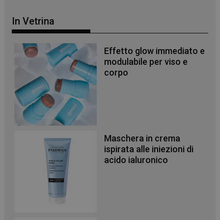
In Vetrina
Effetto glow immediato e
modulabile per viso e
corpo
Maschera in crema
ispirata alle iniezioni di
_ga_YJ0035S3E9
.panoramacosmetico.it
1 anno 1
mese
acido ialuronico
CookieScriptConsent
5 mesi 3
CookieScript
settimane
www.panoramacosmetico.it