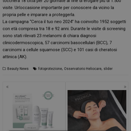
toccherà 18 città per 20 giornate al fine di erogare più di 1.500
visite. Un’occasione importante per conoscere da vicino la
propria pelle e imparare a proteggerla.
La campagna “Cerca il tuo neo 2024” ha coinvolto 1952 soggetti
con età compresa tra 18 e 92 anni. Durante le visite di screening
sono stati rilevati 23 melanomi di chiara diagnosi
clinicodermoscopica, 57 carcinomi basocellulari (BCC), 7
carcinomi a cellule squamose (SCC) e 101 casi di cheratosi
attinica (AK).
,
,
Beauty News
fotoprotezione
Osservatorio Heliocare
slider
Navigazione
articoli