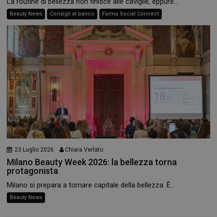
La routine di bellezza non finisce alle caviglie, eppure...
Beauty News
Consigli al banco
Farma Social Connect
_ga
1 anno 1
Google LLC
mese
.panoramacosmetico.it
23 Luglio 2026
Chiara Verlato
Milano Beauty Week 2026: la bellezza torna
protagonista
Milano si prepara a tornare capitale della bellezza. È...
Beauty News