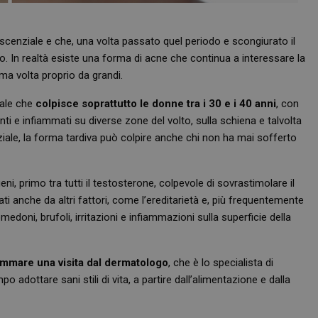
cenziale e che, una volta passato quel periodo e scongiurato il
vo. In realtà esiste una forma di acne che continua a interessare la
ma volta proprio da grandi.
nale che
colpisce soprattutto le donne tra i 30 e i 40 anni
, con
i e infiammati su diverse zone del volto, sulla schiena e talvolta
ziale, la forma tardiva può colpire anche chi non ha mai sofferto
i, primo tra tutti il testosterone, colpevole di sovrastimolare il
i anche da altri fattori, come l’ereditarietà e, più frequentemente
edoni, brufoli, irritazioni e infiammazioni sulla superficie della
mmare una visita dal dermatologo
, che è lo specialista di
po adottare sani stili di vita, a partire dall’alimentazione e dalla