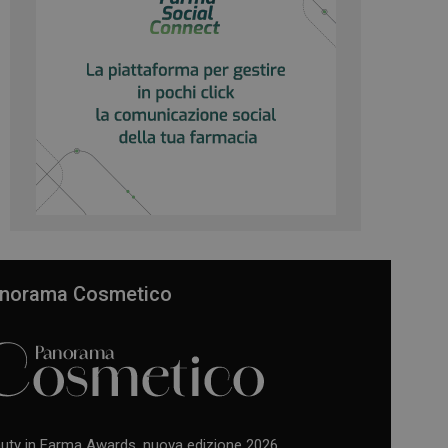
norama Cosmetico
uty in Farma Awards, nuova edizione 2026