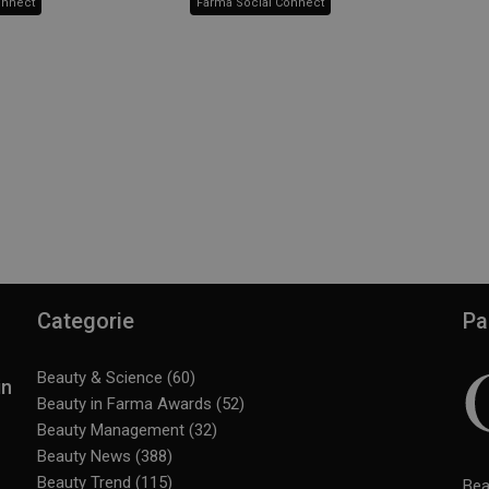
onnect
Farma Social Connect
Categorie
Pa
Beauty & Science
(60)
in
Beauty in Farma Awards
(52)
Beauty Management
(32)
Beauty News
(388)
Beauty Trend
(115)
Bea