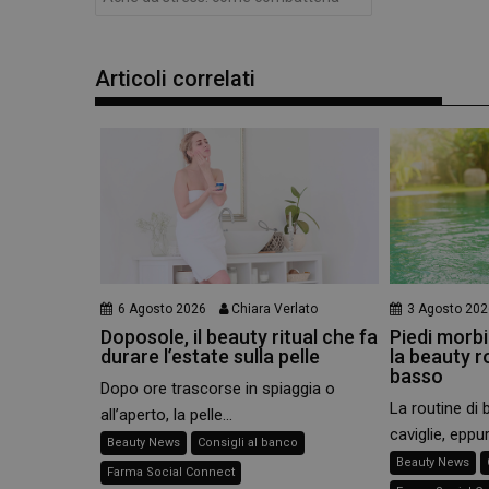
e l'accesso alle aree 
NOME
PHPSESSID
Articoli correlati
_ga
6 Agosto 2026
Chiara Verlato
3 Agosto 202
Doposole, il beauty ritual che fa
Piedi morbid
_ga_YJ0035S3E9
durare l’estate sulla pelle
la beauty r
basso
Dopo ore trascorse in spiaggia o
CookieScriptConse
La routine di 
all’aperto, la pelle...
caviglie, eppur
Beauty News
Consigli al banco
Beauty News
Farma Social Connect