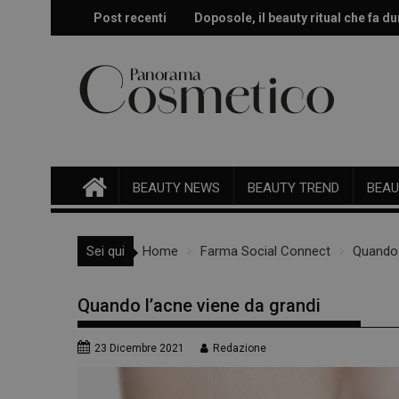
Skip
Post recenti
Doposole, il beauty ritual che fa dur
Effetto glow immediato e modulabi
to
content
BEAUTY NEWS
BEAUTY TREND
BEAU
Sei qui
Home
Farma Social Connect
Quando 
Quando l’acne viene da grandi
23 Dicembre 2021
Redazione