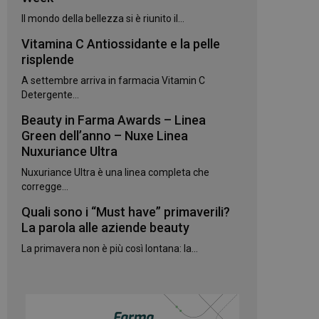
kie.
Il mondo della bellezza si è riunito il...
Vitamina C Antiossidante e la pelle
te sul linguaggio
erico utilizzato per
risplende
utente. Normalmente
e, il modo in cui
A settembre arriva in farmacia Vitamin C
per il sito, ma un
 di accesso per un
Detergente...
Beauty in Farma Awards – Linea
 Google Universal
gnificativo del
Green dell’anno – Nuxe Linea
utilizzato da
Nuxuriance Ultra
to per distinguere
 generato in modo
Nuxuriance Ultra è una linea completa che
e. È incluso in ogni
ato per calcolare i
corregge...
 per i rapporti di
Quali sono i “Must have” primaverili?
ogle Analytics per
La parola alle aziende beauty
La primavera non è più così lontana: la...
rvizio Cookie-
e di consenso sui
e il banner dei
 correttamente.