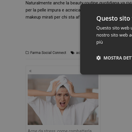
Naturalmente anche la beauty routine quotidiana va riv
per la pelle impura e acneica, dalla detersione, passando 
Questo sito 
makeup mirati per chi sta affrontando questa problema
Questo sito web ut
nostro sito web ac
più
,
,
Farma Social Connect
acne
acne adulta
farmacia
MOSTRA DET
Navigazione
articoli
I cookie necessari con
Acne da stress: come combatterla