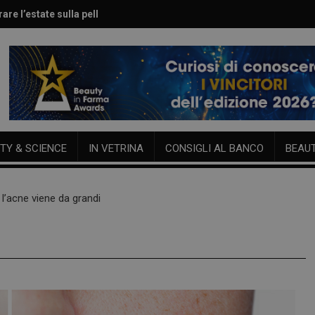
are l’estate sulla pelle
le per viso e corpo
TY & SCIENCE
IN VETRINA
CONSIGLI AL BANCO
BEAU
l’acne viene da grandi