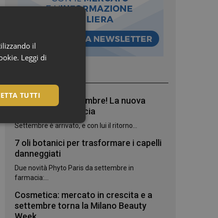
ilizzando il
cookie.
Leggi di
I più letti
ETTA TUTTI
Bentornato, settembre! La nuova
stagione in farmacia
Settembre è arrivato, e con lui il ritorno...
7 oli botanici per trasformare i capelli
danneggiati
Due novità Phyto Paris da settembre in
farmacia:...
Cosmetica: mercato in crescita e a
settembre torna la Milano Beauty
igazione sulle pagine
Week