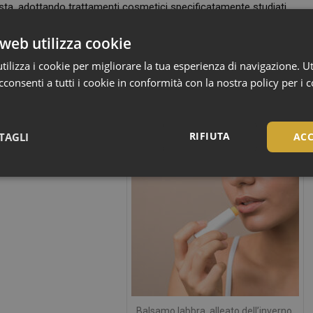
ista, adottando trattamenti cosmetici specificatamente studiati
per l’indispensabile idratazione, fino alla scelta di prodotti
web utilizza cookie
tica.
ilizza i cookie per migliorare la tua esperienza di navigazione. Ut
consenti a tutti i cookie in conformità con la nostra policy per i 
RIFIUTA
TAGLI
ACC
Necessari
Necessari
tribuiscono a rendere fruibile il sito web abilitandone funzionalità di base quali la nav
Balsamo labbra, alleato dell’inverno