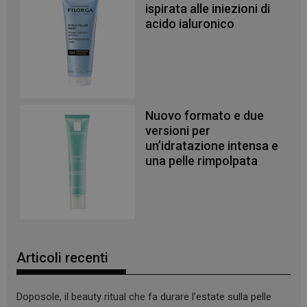
ispirata alle iniezioni di
acido ialuronico
Necessari
I cookie necessari contribuiscono a rendere fruibile il
sito web abilitandone funzionalità di base quali la
navigazione sulle pagine e l'accesso alle aree
protette del sito. Il sito web non è in grado di
funzionare correttamente senza questi cookie.
Nuovo formato e due
NOME
FORNITORE
/
DOMINIO
SCADENZA
versioni per
un’idratazione intensa e
PHPSESSID
Sessione
PHP.net
.www.panoramacosmetico.it
una pelle rimpolpata
Articoli recenti
Doposole, il beauty ritual che fa durare l’estate sulla pelle