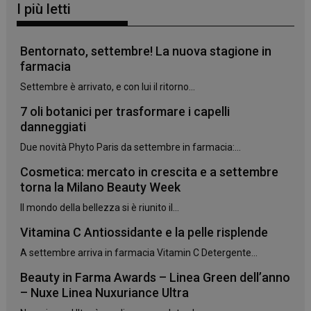
I più letti
Bentornato, settembre! La nuova stagione in
farmacia
Settembre è arrivato, e con lui il ritorno...
7 oli botanici per trasformare i capelli
danneggiati
Due novità Phyto Paris da settembre in farmacia:...
Cosmetica: mercato in crescita e a settembre
_ga_YJ0035S3E9
.panoramacosmetico.it
1 anno 1
torna la Milano Beauty Week
mese
Il mondo della bellezza si è riunito il...
Vitamina C Antiossidante e la pelle risplende
A settembre arriva in farmacia Vitamin C Detergente...
CookieScriptConsent
5 mesi 3
CookieScript
settimane
www.panoramacosmetico.it
Beauty in Farma Awards – Linea Green dell’anno
– Nuxe Linea Nuxuriance Ultra