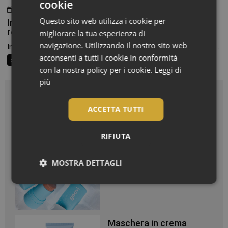
cookie
24 Luglio 2026
Chiara Verlato
Questo sito web utilizza i cookie per
Integratori per pelle e capelli in estate: la beauty
routine passa anche dalla farmacia
migliorare la tua esperienza di
navigazione. Utilizzando il nostro sito web
In estate cambiamo texture, scegliamo cosmetici più leggeri e...
acconsenti a tutti i cookie in conformità
Beauty Trend
Consigli al banco
Farma Social Connect
con la nostra policy per i cookie.
Leggi di
più
In Vetrina
ACCETTA TUTTI
Effetto glow immediato e
RIFIUTA
modulabile per viso e
corpo
MOSTRA DETTAGLI
Necessari
Maschera in crema