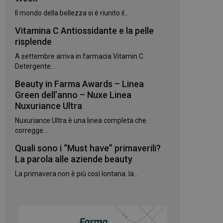
kie.
Il mondo della bellezza si è riunito il...
Vitamina C Antiossidante e la pelle
te sul linguaggio
erico utilizzato per
risplende
utente. Normalmente
e, il modo in cui
A settembre arriva in farmacia Vitamin C
per il sito, ma un
 di accesso per un
Detergente...
Beauty in Farma Awards – Linea
 Google Universal
gnificativo del
Green dell’anno – Nuxe Linea
utilizzato da
Nuxuriance Ultra
to per distinguere
 generato in modo
Nuxuriance Ultra è una linea completa che
e. È incluso in ogni
ato per calcolare i
corregge...
 per i rapporti di
Quali sono i “Must have” primaverili?
ogle Analytics per
La parola alle aziende beauty
La primavera non è più così lontana: la...
rvizio Cookie-
e di consenso sui
e il banner dei
 correttamente.