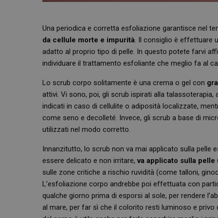
Una periodica e corretta esfoliazione garantisce nel 
da cellule morte e impurità
. Il consiglio è effettuar
adatto al proprio tipo di pelle. In questo potete farvi
individuare il trattamento esfoliante che meglio fa al c
Lo scrub corpo solitamente è una crema o gel con
gra
attivi. Vi sono, poi, gli scrub ispirati alla talassoterap
indicati in caso di cellulite o adiposità localizzate, me
come seno e decolleté. Invece, gli scrub a base di micro
utilizzati nel modo corretto.
Innanzitutto, lo scrub non va mai applicato sulla pelle
essere delicato e non irritare,
va applicato sulla pelle
sulle zone critiche a rischio ruvidità (come talloni, gino
L’esfoliazione corpo andrebbe poi effettuata con parti
qualche giorno prima di esporsi al sole, per rendere l
al mare, per far sì che il colorito resti luminoso e privo 