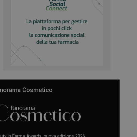
norama Cosmetico
uty in Farma Awards, nuova edizione 2026