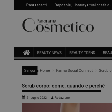
Skip
Post recenti
Doposole, il beauty ritual che fa dur
Effetto glow immediato e modulabi
to
content
BEAUTY NEWS
BEAUTY TREND
BEAU
Sei qui
Home
Farma Social Connect
Scrub c
Scrub corpo: come, quando e perché
21 Luglio 2022
Redazione