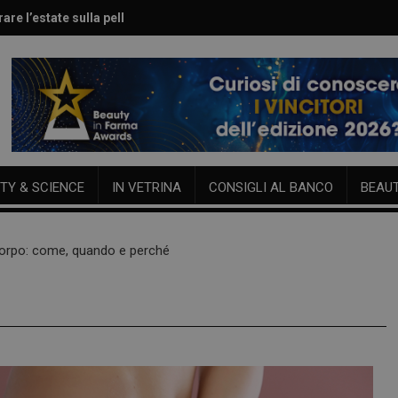
are l’estate sulla pelle
le per viso e corpo
TY & SCIENCE
IN VETRINA
CONSIGLI AL BANCO
BEAU
orpo: come, quando e perché