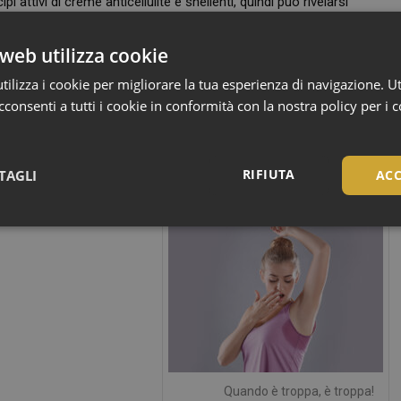
i attivi di creme anticellulite e snellenti, quindi può rivelarsi
 strategia per la “prova costume”.
web utilizza cookie
 texture, profumazioni e attivi adatti a tutti i tipi di pelle. Vieni a
ilizza i cookie per migliorare la tua esperienza di navigazione. Ut
consenti a tutti i cookie in conformità con la nostra policy per i 
ub
RIFIUTA
TAGLI
ACC
Necessari
Necessari
tribuiscono a rendere fruibile il sito web abilitandone funzionalità di base quali la nav
Quando è troppa, è troppa!