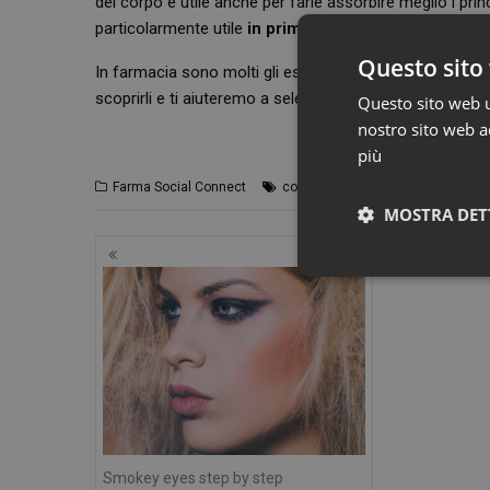
del corpo è utile anche per farle assorbire meglio i princip
particolarmente utile
in primavera
, quando iniziamo la
Questo sito 
In farmacia sono molti gli esfolianti corpo disponibili, con
scoprirli e ti aiuteremo a selezionare il migliore per te!
Questo sito web ut
nostro sito web ac
più
,
,
,
Farma Social Connect
corpo
esfoliazione
farmacia
scr
MOSTRA DET
Navigazione
articoli
I cookie necessari con
Smokey eyes step by step