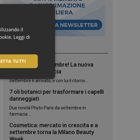
ilizzando il
cookie.
Leggi di
I più letti
ETTA TUTTI
Bentornato, settembre! La nuova
stagione in farmacia
Settembre è arrivato, e con lui il ritorno...
7 oli botanici per trasformare i capelli
danneggiati
Due novità Phyto Paris da settembre in
farmacia:...
Cosmetica: mercato in crescita e a
settembre torna la Milano Beauty
igazione sulle pagine
Week