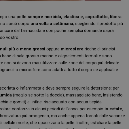
tempo una
pelle sempre morbida, elastica e, soprattutto, libera
e uno scrub corpo
una volta a settimana
, scegliendo il prodotto più
 affiancare dal farmacista e con poche semplici domande saprà
aso vostro.
nuli più o meno grossi
oppure
microsfere
ricche di principi
ia, a base di sale grosso marino e oligoelementi termali e sono
ntre non si devono mai utilizzare sulle zone del corpo più delicate
granuli o microsfere sono adatti a tutto il corpo se applicati e
 escoriata o infiammata e deve sempre seguire la detersione: per
 umida
(meglio se sotto la doccia), massaggiato bene, insistendo
cchia e gomiti) e, infine, risciacquato con acqua tiepida.
colare costanza in alcuni periodi dell’anno, per esempio
in estate
,
’abbronzatura più omogenea, ma anche appena tornati dalle vacanze
di cellule morte, che opacizzano la pelle. Inoltre, esfoliare la pelle