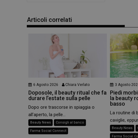
e l'accesso alle aree 
NOME
Articoli correlati
PHPSESSID
_ga
6 Agosto 2026
Chiara Verlato
3 Agosto 202
Doposole, il beauty ritual che fa
Piedi morbid
_ga_YJ0035S3E9
durare l’estate sulla pelle
la beauty r
basso
Dopo ore trascorse in spiaggia o
CookieScriptConse
La routine di 
all’aperto, la pelle...
caviglie, eppur
Beauty News
Consigli al banco
Beauty News
Farma Social Connect
Farma Social C