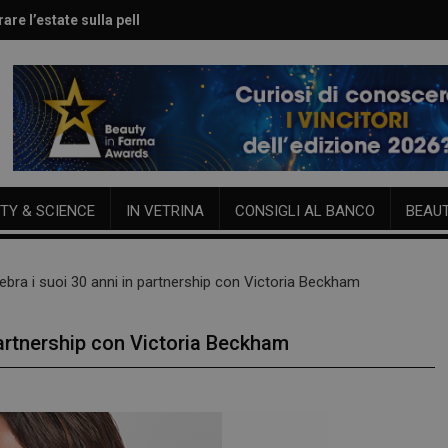
are l’estate sulla pelle
le per viso e corpo
TY & SCIENCE
IN VETRINA
CONSIGLI AL BANCO
BEAU
ebra i suoi 30 anni in partnership con Victoria Beckham
partnership con Victoria Beckham