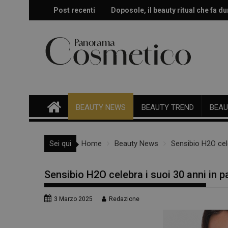
Skip
Post recenti
Doposole, il beauty ritual che fa dur
Effetto glow immediato e modulabi
to
content
BEAUTY NEWS
BEAUTY TREND
BEAU
Sei qui
Home
Beauty News
Sensibio H2O cel
Sensibio H2O celebra i suoi 30 anni in 
3 Marzo 2025
Redazione