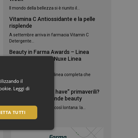
Il mondo della bellezza si è riunito il...
Vitamina C Antiossidante e la pelle
risplende
A settembre arriva in farmacia Vitamin C
Detergente...
Beauty in Farma Awards – Linea
Green dell’anno – Nuxe Linea
Nuxuriance Ultra
Nuxuriance Ultra è una linea completa che
ilizzando il
corregge...
cookie.
Leggi di
Quali sono i “Must have” primaverili?
La parola alle aziende beauty
La primavera non è più così lontana: la...
ETTA TUTTI