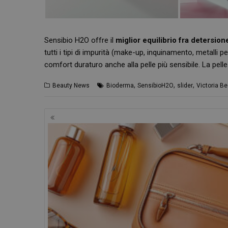
_ga_YJ0035S3E9
Sensibio H2O offre il
miglior equilibrio fra detersione
CookieScriptConse
tutti i tipi di impurità (make-up, inquinamento, metalli pes
comfort duraturo anche alla pelle più sensibile. La pelle
,
,
,
Beauty News
Bioderma
SensibioH2O
slider
Victoria B
Navigazione
articoli