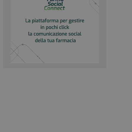
igazione sulle pagine
kie.
te sul linguaggio
erico utilizzato per
utente. Normalmente
e, il modo in cui
per il sito, ma un
 di accesso per un
 Google Universal
gnificativo del
utilizzato da
to per distinguere
 generato in modo
e. È incluso in ogni
ato per calcolare i
 per i rapporti di