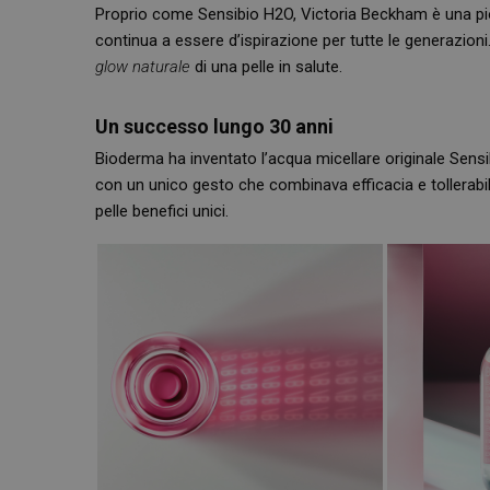
Proprio come Sensibio H2O, Victoria Beckham è una pion
continua a essere d’ispirazione per tutte le generazioni
glow naturale
di una pelle in salute.
Un successo lungo 30 anni
Bioderma ha inventato l’acqua micellare originale Sensi
I cookie necessari con
con un unico gesto che combinava efficacia e tollerabil
e l'accesso alle aree 
pelle benefici unici.
NOME
PHPSESSID
_ga