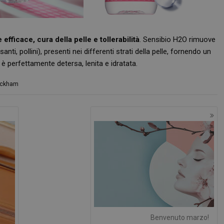
analisi dei siti.
.panoramacosmetico.it
1 anno 1
Questo cookie viene utilizzato da Go
mese
mantenere lo stato della sessione.
 efficace, cura della pelle e tollerabilità
. Sensibio H2O rimuove
nt
5 mesi 3
Questo cookie viene utilizzato dal se
CookieScript
settimane
Script.com per ricordare le preferenz
www.panoramacosmetico.it
anti, pollini), presenti nei differenti strati della pelle, fornendo un
cookie dei visitatori. È necessario ch
cookie di Cookie-Script.com funzioni
 è perfettamente detersa, lenita e idratata.
eckham
Benvenuto marzo!