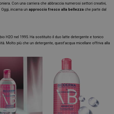
iera. Con una carriera che abbraccia numerosi settori creativi,
. Oggi, incarna un
approccio fresco alla bellezza
che parte dal
Necessari
bio H2O nel 1995. Ha sostituito il duo latte detergente e tonico
tribuiscono a rendere fruibile il sito web abilitandone funzionalità di base quali la nav
ità. Molto più che un detergente, quest’acqua micellare offriva alla
protette del sito. Il sito web non è in grado di funzionare correttamente senza questi coo
FORNITORE
/
DOMINIO
SCADENZA
DESCRIZIONE
Sessione
Cookie generato da applicazioni basa
PHP.net
PHP. Si tratta di un identificatore gen
.www.panoramacosmetico.it
mantenere le variabili di sessione 
è un numero generato in modo casual
viene utilizzato può essere specifico 
buon esempio è mantenere uno stato
utente tra le pagine.
1 anno 1
Questo nome di cookie è associato a
Google LLC
mese
Analytics, che è un aggiornamento si
.panoramacosmetico.it
servizio di analisi più comunemente 
Google. Questo cookie viene utilizza
utenti unici assegnando un numero
casuale come identificatore del client
richiesta di pagina in un sito e utilizz
dati di visitatori, sessioni e campagne