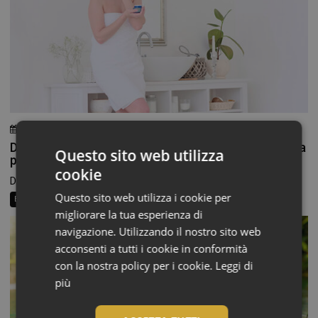
6 Agosto 2026
Chiara Verlato
Doposole, il beauty ritual che fa durare l’estate sulla
Questo sito web utilizza
pelle
cookie
Dopo ore trascorse in spiaggia o all’aperto, la pelle...
Questo sito web utilizza i cookie per
Beauty News
Consigli al banco
Farma Social Connect
migliorare la tua esperienza di
navigazione. Utilizzando il nostro sito web
acconsenti a tutti i cookie in conformità
con la nostra policy per i cookie.
Leggi di
più