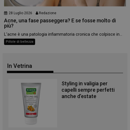
PHPSESSID
Sessione
PHP.net
.www.panoramacosmetico.it
28 Luglio 2026
Redazione
Acne, una fase passeggera? E se fosse molto di
più?
L’acne è una patologia infiammatoria cronica che colpisce in...
Pillole di bellezza
In Vetrina
Styling in valigia per
capelli sempre perfetti
anche d’estate
_ga
1 anno 1
Google LLC
mese
.panoramacosmetico.it