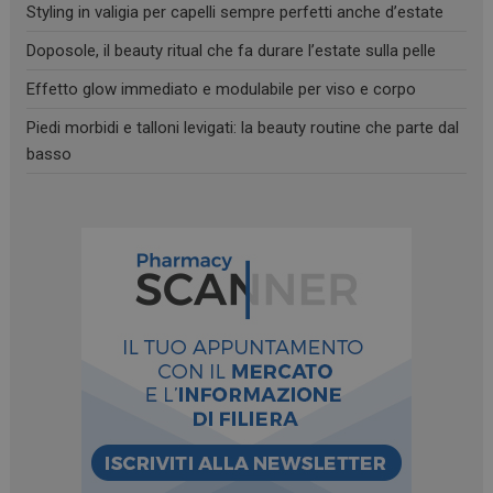
Styling in valigia per capelli sempre perfetti anche d’estate
Doposole, il beauty ritual che fa durare l’estate sulla pelle
_ga_YJ0035S3E9
.panoramacosmetico.it
1 anno 1
mese
Effetto glow immediato e modulabile per viso e corpo
Piedi morbidi e talloni levigati: la beauty routine che parte dal
basso
CookieScriptConsent
5 mesi 3
CookieScript
settimane
www.panoramacosmetico.it