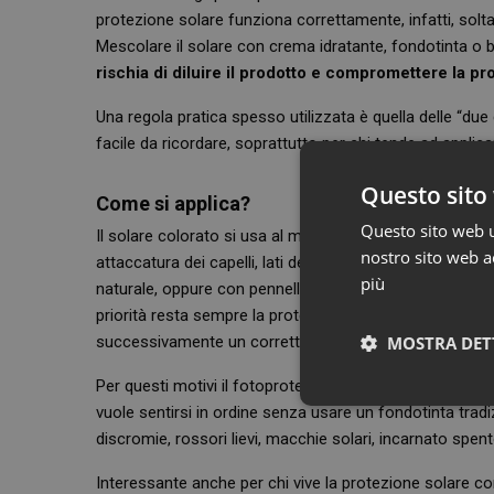
protezione solare funziona correttamente, infatti, solt
Mescolare il solare con crema idratante, fondotinta o 
rischia di diluire il prodotto e compromettere la pr
Una regola pratica spesso utilizzata è quella delle “due
facile da ricordare, soprattutto per chi tende ad appli
Questo sito 
Come si applica?
Questo sito web ut
Il solare colorato si usa al mattino, dopo la skincare ab
nostro sito web ac
attaccatura dei capelli, lati del naso, contorno mandibo
più
naturale, oppure con pennello o spugnetta, facendo atte
priorità resta sempre la protezione: il finish estetico
MOSTRA DET
successivamente un correttore localizzato o un velo 
Per questi motivi il fotoprotettore colorato è
particola
vuole sentirsi in ordine senza usare un fondotinta tra
discromie, rossori lievi, macchie solari, incarnato spen
Interessante anche per chi vive la protezione solare com