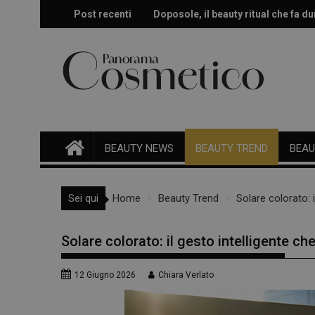
Skip
Post recenti
Doposole, il beauty ritual che fa dur
Effetto glow immediato e modulabi
to
content
BEAUTY NEWS
BEAUTY TREND
BEAU
Sei qui
Home
Beauty Trend
Solare colorato: 
Solare colorato: il gesto intelligente ch
12 Giugno 2026
Chiara Verlato