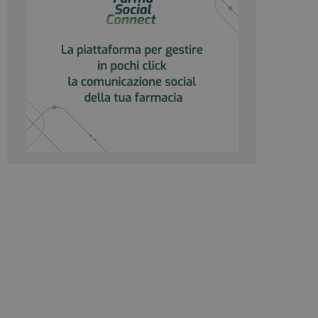
rvizio Cookie-
e di consenso sui
e il banner dei
 correttamente.