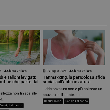
nt
5 mesi 3
Questo cookie viene utilizzato dal se
CookieScript
settimane
Script.com per ricordare le preferenz
www.panoramacosmetico.it
cookie dei visitatori. È necessario ch
cookie di Cookie-Script.com funzioni
6
Chiara Verlato
29 Luglio 2026
Chiara Verlato
i e talloni levigati:
Tanmaxxing, la pericolosa sfida
outine che parte dal
social sull’abbronzatura
L’abbronzatura non è più soltanto un
bellezza non finisce alle
souvenir dell’estate, sui...
e...
Beauty Trend
Consigli al banco
Consigli al banco