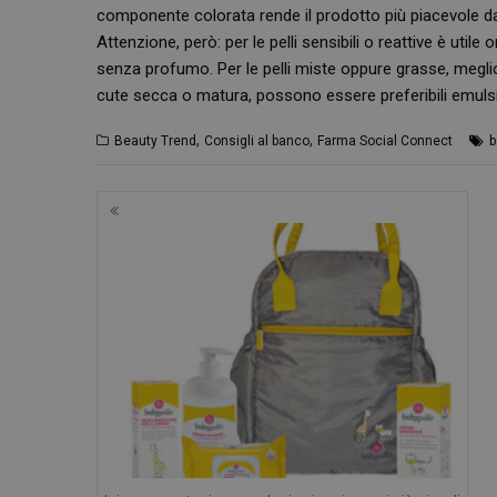
componente colorata rende il prodotto più piacevole da
Attenzione, però: per le pelli sensibili o reattive è utile
senza profumo. Per le pelli miste oppure grasse, meglio
cute secca o matura, possono essere preferibili emulsio
I cookie necessari con
e l'accesso alle aree 
,
,
Beauty Trend
Consigli al banco
Farma Social Connect
b
NOME
PHPSESSID
Navigazione
articoli
_ga
_ga_YJ0035S3E9