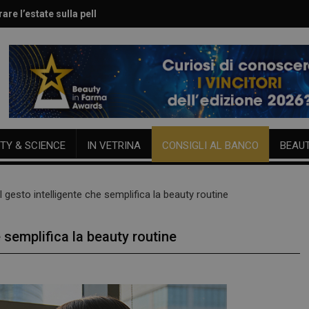
are l’estate sulla pelle
le per viso e corpo
TY & SCIENCE
IN VETRINA
CONSIGLI AL BANCO
BEAU
il gesto intelligente che semplifica la beauty routine
e semplifica la beauty routine