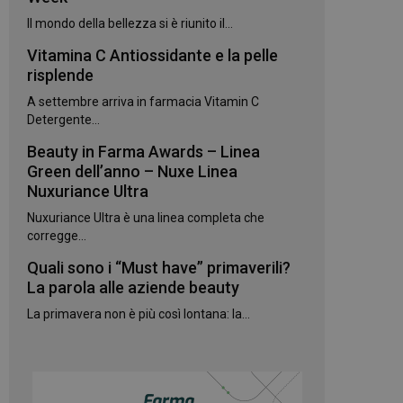
Il mondo della bellezza si è riunito il...
Vitamina C Antiossidante e la pelle
risplende
igazione sulle pagine
A settembre arriva in farmacia Vitamin C
kie.
Detergente...
Beauty in Farma Awards – Linea
te sul linguaggio
Green dell’anno – Nuxe Linea
erico utilizzato per
utente. Normalmente
Nuxuriance Ultra
e, il modo in cui
per il sito, ma un
Nuxuriance Ultra è una linea completa che
 di accesso per un
corregge...
 Google Universal
Quali sono i “Must have” primaverili?
gnificativo del
utilizzato da
La parola alle aziende beauty
to per distinguere
 generato in modo
La primavera non è più così lontana: la...
e. È incluso in ogni
ato per calcolare i
 per i rapporti di
ogle Analytics per