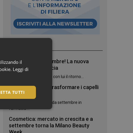
I più letti
Bentornato, settembre! La nuova
ilizzando il
stagione in farmacia
cookie.
Leggi di
Settembre è arrivato, e con lui il ritorno...
7 oli botanici per trasformare i capelli
ETTA TUTTI
danneggiati
Due novità Phyto Paris da settembre in
farmacia:...
Cosmetica: mercato in crescita e a
settembre torna la Milano Beauty
Week