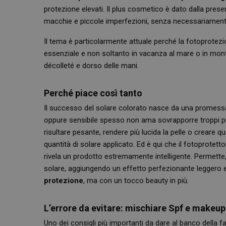
protezione elevati. Il plus cosmetico è dato dalla pres
macchie e piccole imperfezioni, senza necessariamente
Il tema è particolarmente attuale perché la fotoprote
essenziale e non soltanto in vacanza al mare o in mont
décolleté e dorso delle mani.
Perché piace così tanto
Il successo del solare colorato nasce da una promessa 
oppure sensibile spesso non ama sovrapporre troppi prod
risultare pesante, rendere più lucida la pelle o creare 
quantità di solare applicato. Ed è qui che il fotoprote
rivela un prodotto estremamente intelligente. Permette,
solare, aggiungendo un effetto perfezionante leggero e
protezione
, ma con un tocco beauty in più.
L’errore da evitare: mischiare Spf e makeup
Uno dei consigli più importanti da dare al banco della f