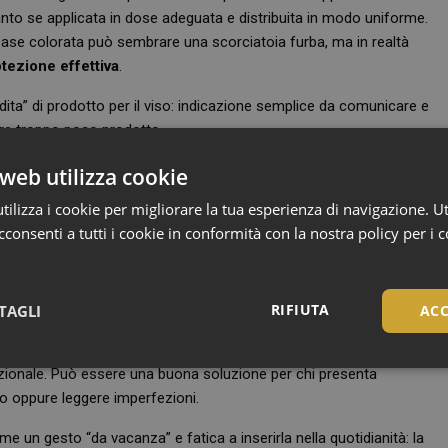
anto se applicata in dose adeguata e distribuita in modo uniforme.
base colorata può sembrare una scorciatoia furba, ma in realtà
otezione effettiva
.
 dita” di prodotto per il viso: indicazione semplice da comunicare e
care troppo poco prodotto.
web utilizza cookie
ilizza i cookie per migliorare la tua esperienza di navigazione. Ut
ituale.
Va steso con cura su tutto il viso
, senza dimenticare
consenti a tutti i cookie in conformità con la nostra policy per i 
lare e collo. Può essere applicato con le mani per un risultato
nzione, però, a non ridurre troppo la quantità di prodotto. La
 viene dopo. Chi desidera maggiore coprenza potrà aggiungere
RIFIUTA
TAGLI
ACC
di makeup, ma il primo strato deve essere generoso e omogeneo.
rmente adatto a chi cerca una routine rapida
, ma anche a chi
Necessari
dizionale. Può essere una buona soluzione per chi presenta
to oppure leggere imperfezioni.
e un gesto “da vacanza” e fatica a inserirla nella quotidianità: la