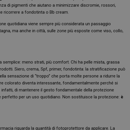
enza di pigmenti che aiutano a minimizzare discromie, rossori,
 ricorrere a fondotinta o Bb cream.
zione quotidiana viene sempre più considerata un passaggio
agna, ma anche in città, sulle zone più esposte come viso, collo,
semplice: meno strati, più comfort. Chi ha pelle mista, grassa
otti. Siero, crema, Spf, primer, fondotinta: la stratificazione può
quella sensazione di “troppo” che porta molte persone a ridurre la
ttore colorato diventa interessante, fondamentalmente perché si
 infatti, di mantenere il gesto fondamentale della protezione
 perfetto per un uso quotidiano. Non sostituisce la protezione:
è
armacia riguarda la quantità di fotoprotettore da applicare. La