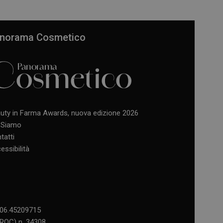
norama Cosmetico
uty in Farma Awards, nuova edizione 2026
 Siamo
tatti
essibilità
l 06.45209715
 (ROC) n. 34308