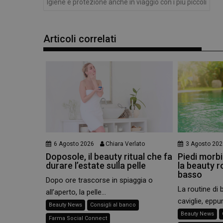
Igiene e protezione anche in viaggio con i più piccoli
CookieScriptConse
Articoli correlati
6 Agosto 2026
Chiara Verlato
3 Agosto 202
Doposole, il beauty ritual che fa
Piedi morbid
durare l’estate sulla pelle
la beauty r
basso
Dopo ore trascorse in spiaggia o
La routine di 
all’aperto, la pelle...
caviglie, eppur
Beauty News
Consigli al banco
Beauty News
Farma Social Connect