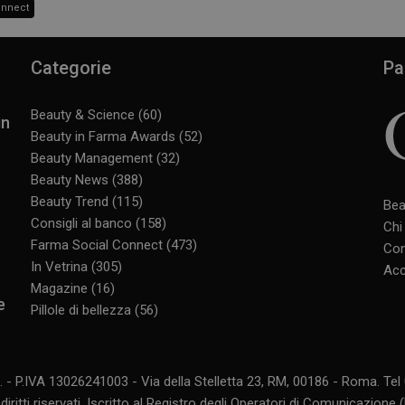
onnect
Categorie
Pa
Beauty & Science
(60)
in
Beauty in Farma Awards
(52)
Beauty Management
(32)
Beauty News
(388)
Beauty Trend
(115)
Bea
Consigli al banco
(158)
Chi
Farma Social Connect
(473)
Con
In Vetrina
(305)
Acc
Magazine
(16)
e
Pillole di bellezza
(56)
. - P.IVA 13026241003 - Via della Stelletta 23, RM, 00186 - Roma. Te
 diritti riservati. Iscritto al Registro degli Operatori di Comunicazione