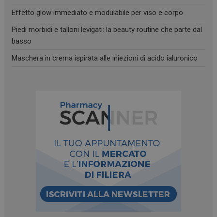
Effetto glow immediato e modulabile per viso e corpo
Piedi morbidi e talloni levigati: la beauty routine che parte dal
basso
Maschera in crema ispirata alle iniezioni di acido ialuronico
_ga_YJ0035S3E9
.panoramacosmetico.it
1 anno 1
mese
CookieScriptConsent
5 mesi 3
CookieScript
settimane
www.panoramacosmetico.it