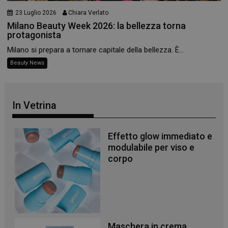
23 Luglio 2026
Chiara Verlato
Milano Beauty Week 2026: la bellezza torna
Necessari
protagonista
I cookie necessari contribuiscono a rendere fruibile il
Milano si prepara a tornare capitale della bellezza. È...
sito web abilitandone funzionalità di base quali la
Beauty News
navigazione sulle pagine e l'accesso alle aree
protette del sito. Il sito web non è in grado di
funzionare correttamente senza questi cookie.
NOME
FORNITORE
/
DOMINIO
SCADENZA
In Vetrina
PHPSESSID
Sessione
PHP.net
.www.panoramacosmetico.it
Effetto glow immediato e
modulabile per viso e
corpo
Maschera in crema