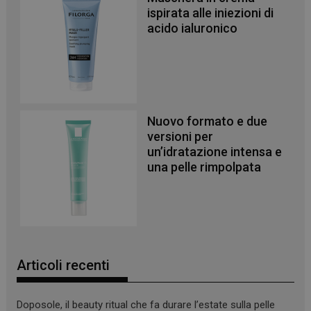
ispirata alle iniezioni di
acido ialuronico
Nuovo formato e due
_ga
1 anno 1
Google LLC
versioni per
mese
.panoramacosmetico.it
un’idratazione intensa e
una pelle rimpolpata
Articoli recenti
Doposole, il beauty ritual che fa durare l’estate sulla pelle