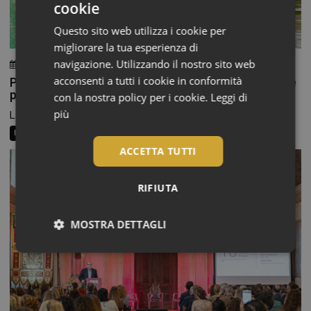
cookie
Questo sito web utilizza i cookie per
migliorare la tua esperienza di
navigazione. Utilizzando il nostro sito web
3 Agosto 2026
Chiara Verlato
acconsenti a tutti i cookie in conformità
Piedi morbidi e talloni levigati: la beauty routine che
parte dal basso
con la nostra policy per i cookie.
Leggi di
più
La routine di bellezza non finisce alle caviglie, eppure...
Beauty News
Consigli al banco
Farma Social Connect
ACCETTA TUTTI
RIFIUTA
MOSTRA DETTAGLI
Necessari