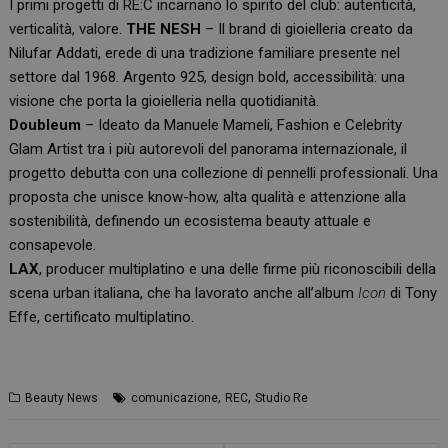
I primi progetti di RE:C incarnano lo spirito del club: autenticità,
verticalità, valore.
THE NESH
– Il brand di gioielleria creato da
Nilufar Addati, erede di una tradizione familiare presente nel
settore dal 1968. Argento 925, design bold, accessibilità: una
visione che porta la gioielleria nella quotidianità.
Doubleum
– Ideato da Manuele Mameli, Fashion e Celebrity
Glam Artist tra i più autorevoli del panorama internazionale, il
progetto debutta con una collezione di pennelli professionali. Una
proposta che unisce know-how, alta qualità e attenzione alla
sostenibilità, definendo un ecosistema beauty attuale e
consapevole.
LAX
, producer multiplatino e una delle firme più riconoscibili della
scena urban italiana, che ha lavorato anche all’album
Icon
di Tony
Effe, certificato multiplatino.
,
,
Beauty News
comunicazione
REC
Studio Re