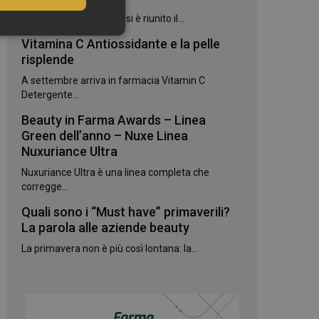
Il mondo della bellezza si è riunito il...
Vitamina C Antiossidante e la pelle
risplende
A settembre arriva in farmacia Vitamin C
Detergente...
Beauty in Farma Awards – Linea
Green dell’anno – Nuxe Linea
Nuxuriance Ultra
igazione sulle pagine
Nuxuriance Ultra è una linea completa che
kie.
corregge...
Quali sono i “Must have” primaverili?
te sul linguaggio
La parola alle aziende beauty
erico utilizzato per
utente. Normalmente
e, il modo in cui
La primavera non è più così lontana: la...
per il sito, ma un
 di accesso per un
 Google Universal
gnificativo del
utilizzato da