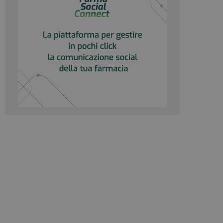
to per distinguere
 generato in modo
e. È incluso in ogni
ato per calcolare i
 per i rapporti di
ogle Analytics per
rvizio Cookie-
e di consenso sui
e il banner dei
 correttamente.