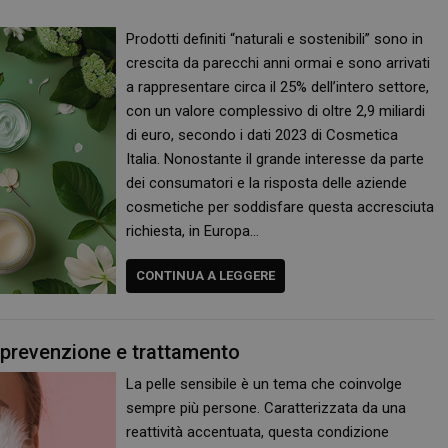
Google. Questo cookie viene utilizza
utenti unici assegnando un numero
Prodotti definiti “naturali e sostenibili” sono in
casuale come identificatore del client
richiesta di pagina in un sito e utilizz
crescita da parecchi anni ormai e sono arrivati
dati di visitatori, sessioni e campagne
analisi dei siti.
a rappresentare circa il 25% dell’intero settore,
con un valore complessivo di oltre 2,9 miliardi
.panoramacosmetico.it
1 anno 1
Questo cookie viene utilizzato da Go
mese
mantenere lo stato della sessione.
di euro, secondo i dati 2023 di Cosmetica
nt
5 mesi 3
Questo cookie viene utilizzato dal se
CookieScript
Italia. Nonostante il grande interesse da parte
settimane
Script.com per ricordare le preferenz
www.panoramacosmetico.it
dei consumatori e la risposta delle aziende
cookie dei visitatori. È necessario ch
cookie di Cookie-Script.com funzioni
cosmetiche per soddisfare questa accresciuta
richiesta, in Europa…
CONTINUA A LEGGERE
a prevenzione e trattamento
La pelle sensibile è un tema che coinvolge
sempre più persone. Caratterizzata da una
reattività accentuata, questa condizione