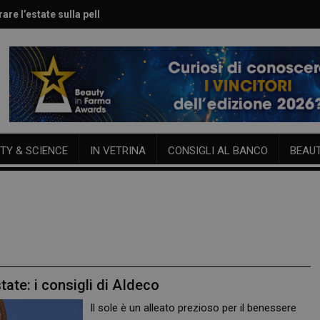
are l’estate sulla pelle
le per viso e corpo
TY & SCIENCE
IN VETRINA
CONSIGLI AL BANCO
BEAU
tate: i consigli di AIdeco
Il sole è un alleato prezioso per il benessere