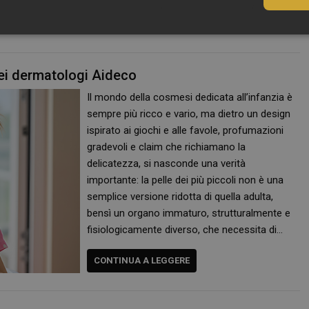
CONTINUA A LEGGERE
Necessari
 dei dermatologi Aideco
Il mondo della cosmesi dedicata all’infanzia è
sempre più ricco e vario, ma dietro un design
ispirato ai giochi e alle favole, profumazioni
Necessari
gradevoli e claim che richiamano la
tribuiscono a rendere fruibile il sito web abilitandone funzionalità di base quali la nav
delicatezza, si nasconde una verità
protette del sito. Il sito web non è in grado di funzionare correttamente senza questi coo
importante: la pelle dei più piccoli non è una
FORNITORE
/
DOMINIO
SCADENZA
DESCRIZIONE
semplice versione ridotta di quella adulta,
Sessione
Cookie generato da applicazioni basa
PHP.net
bensì un organo immaturo, strutturalmente e
PHP. Si tratta di un identificatore gen
.www.panoramacosmetico.it
fisiologicamente diverso, che necessita di…
mantenere le variabili di sessione 
è un numero generato in modo casual
viene utilizzato può essere specifico 
buon esempio è mantenere uno stato
CONTINUA A LEGGERE
utente tra le pagine.
1 anno 1
Questo nome di cookie è associato a
Google LLC
mese
Analytics, che è un aggiornamento si
.panoramacosmetico.it
servizio di analisi più comunemente 