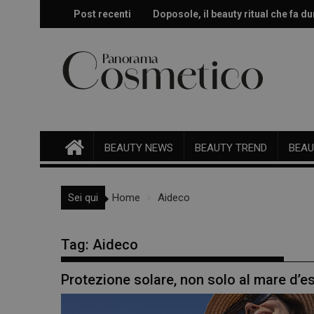
Skip
Post recenti
Doposole, il beauty ritual che fa dur
Effetto glow immediato e modulabi
to
content
BEAUTY NEWS
BEAUTY TREND
BEAU
Sei qui
Home
Aideco
Tag:
Aideco
Protezione solare, non solo al mare d’es