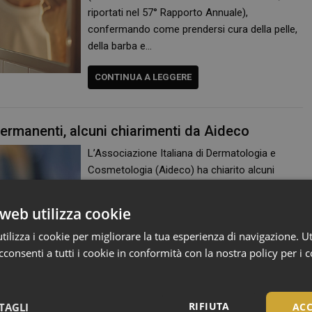
riportati nel 57° Rapporto Annuale),
confermando come prendersi cura della pelle,
della barba e…
CONTINUA A LEGGERE
ermanenti, alcuni chiarimenti da Aideco
L’Associazione Italiana di Dermatologia e
Cosmetologia (Aideco) ha chiarito alcuni
aspetti del divieto introdotto questa estate
dall’Unione Europea, riguardante l’uso di certi
web utilizza cookie
ingredienti che erano invece autorizzati all’uso
ilizza i cookie per migliorare la tua esperienza di navigazione. Ut
cosmetico, in particolare negli smalti
consenti a tutti i cookie in conformità con la nostra policy per i 
semipermanenti e gel Uv per le unghie. Le
nuove regole europee Con il Regolamento (Ue)
2025/877, in vigore dal 1° settembre 2025, la
Commissione Europea ha vietato 21…
RIFIUTA
TAGLI
ACC