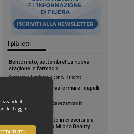
I più letti
Bentornato, settembre! La nuova
stagione in farmacia
Settembre è arrivato, e con lui il ritorno...
7 oli botanici per trasformare i capelli
danneggiati
ilizzando il
Due novità Phyto Paris da settembre in
cookie.
Leggi di
farmacia:...
Cosmetica: mercato in crescita e a
settembre torna la Milano Beauty
ETTA TUTTI
Week