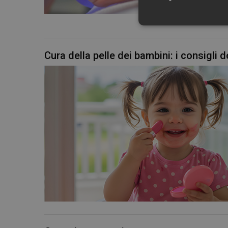
Cura della pelle dei bambini: i consigli
I cookie necessari con
e l'accesso alle aree 
NOME
PHPSESSID
_ga