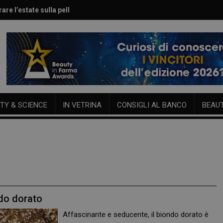
are l’estate sulla pelle
le per viso e corpo
TY & SCIENCE
IN VETRINA
CONSIGLI AL BANCO
BEAU
ndo dorato
Affascinante e seducente, il biondo dorato è