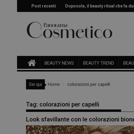
Skip
Post recenti
Doposole, il beauty ritual che fa dur
Effetto glow immediato e modulabi
to
content
BEAUTY NEWS
BEAUTY TREND
BEAU
Sei qui
Home
colorazioni per capelli
Tag:
colorazioni per capelli
Look sfavillante con le colorazioni bio