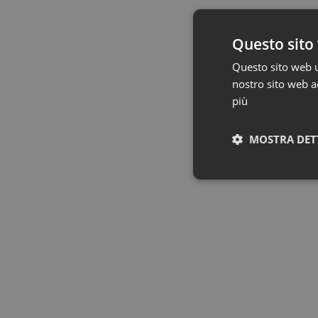
Questo sito 
Questo sito web ut
nostro sito web ac
più
MOSTRA DET
I cookie necessari con