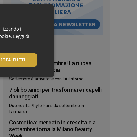
ilizzando il
cookie.
Leggi di
I più letti
ETTA TUTTI
Bentornato, settembre! La nuova
stagione in farmacia
Settembre è arrivato, e con lui il ritorno...
7 oli botanici per trasformare i capelli
danneggiati
Due novità Phyto Paris da settembre in
farmacia:...
Cosmetica: mercato in crescita e a
settembre torna la Milano Beauty
igazione sulle pagine
Week