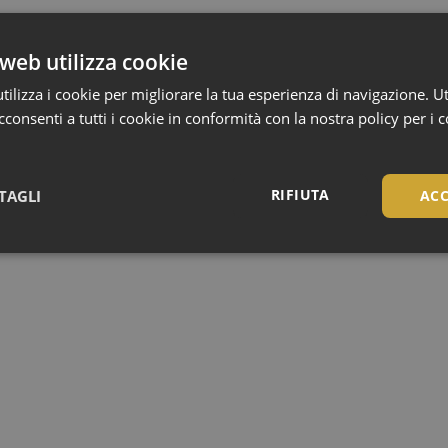
web utilizza cookie
ilizza i cookie per migliorare la tua esperienza di navigazione. Ut
consenti a tutti i cookie in conformità con la nostra policy per i 
RIFIUTA
TAGLI
ACC
Necessari
Necessari
tribuiscono a rendere fruibile il sito web abilitandone funzionalità di base quali la nav