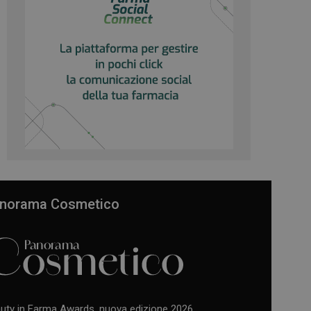
norama Cosmetico
uty in Farma Awards, nuova edizione 2026