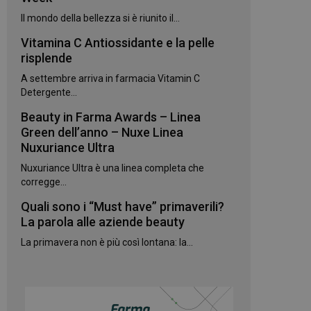
kie.
Il mondo della bellezza si è riunito il...
Vitamina C Antiossidante e la pelle
te sul linguaggio
erico utilizzato per
risplende
utente. Normalmente
e, il modo in cui
A settembre arriva in farmacia Vitamin C
per il sito, ma un
 di accesso per un
Detergente...
Beauty in Farma Awards – Linea
 Google Universal
gnificativo del
Green dell’anno – Nuxe Linea
utilizzato da
Nuxuriance Ultra
to per distinguere
 generato in modo
Nuxuriance Ultra è una linea completa che
e. È incluso in ogni
ato per calcolare i
corregge...
 per i rapporti di
Quali sono i “Must have” primaverili?
ogle Analytics per
La parola alle aziende beauty
La primavera non è più così lontana: la...
rvizio Cookie-
e di consenso sui
e il banner dei
 correttamente.