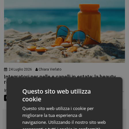
24 Luglio 2026
Chiara Verlato
Integratori per pelle e capelli in estate: la beauty
routine passa anche dalla farmacia
Questo sito web utilizza
In estate cambiamo texture, scegliamo cosmetici più leggeri e...
cookie
Beauty Trend
Consigli al banco
Farma Social Connect
Questo sito web utilizza i cookie per
migliorare la tua esperienza di
In Vetrina
navigazione. Utilizzando il nostro sito web