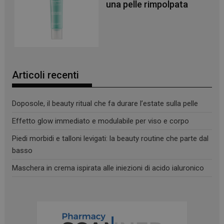
una pelle rimpolpata
navigazione sulle pagine e l'accesso alle aree
protette del sito. Il sito web non è in grado di
funzionare correttamente senza questi cookie.
NOME
FORNITORE
/
DOMINIO
SCADENZA
PHPSESSID
Sessione
PHP.net
.www.panoramacosmetico.it
Articoli recenti
Doposole, il beauty ritual che fa durare l’estate sulla pelle
Effetto glow immediato e modulabile per viso e corpo
Piedi morbidi e talloni levigati: la beauty routine che parte dal
basso
Maschera in crema ispirata alle iniezioni di acido ialuronico