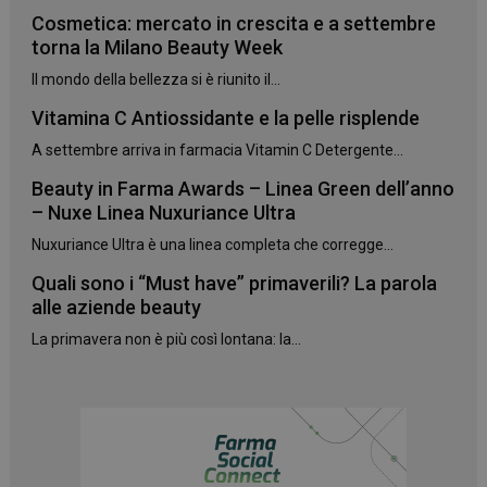
Cosmetica: mercato in crescita e a settembre
torna la Milano Beauty Week
Il mondo della bellezza si è riunito il...
Vitamina C Antiossidante e la pelle risplende
A settembre arriva in farmacia Vitamin C Detergente...
_ga_YJ0035S3E9
.panoramacosmetico.it
1 anno 1
mese
Beauty in Farma Awards – Linea Green dell’anno
– Nuxe Linea Nuxuriance Ultra
Nuxuriance Ultra è una linea completa che corregge...
Quali sono i “Must have” primaverili? La parola
CookieScriptConsent
5 mesi 3
CookieScript
settimane
www.panoramacosmetico.it
alle aziende beauty
La primavera non è più così lontana: la...