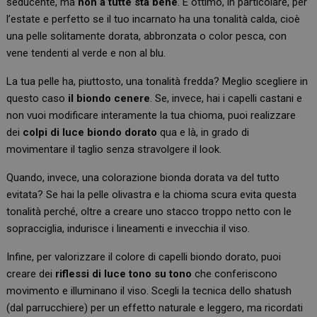
seducente, ma
non a tutte sta bene
. È ottimo, in particolare, per
l’estate e perfetto se il tuo incarnato ha una tonalità calda, cioè
una pelle solitamente dorata, abbronzata o color pesca, con
vene tendenti al verde e non al blu.
La tua pelle ha, piuttosto, una tonalità fredda? Meglio scegliere in
questo caso
il biondo cenere
. Se, invece, hai i capelli castani e
non vuoi modificare interamente la tua chioma, puoi realizzare
dei
colpi di luce biondo dorato
qua e là, in grado di
movimentare il taglio senza stravolgere il look.
Quando, invece, una colorazione bionda dorata va del tutto
evitata? Se hai la pelle olivastra e la chioma scura evita questa
tonalità perché, oltre a creare uno stacco troppo netto con le
sopracciglia, indurisce i lineamenti e invecchia il viso.
Infine, per valorizzare il colore di capelli biondo dorato, puoi
creare dei
riflessi di luce tono su tono
che conferiscono
movimento e illuminano il viso. Scegli la tecnica dello shatush
(dal parrucchiere) per un effetto naturale e leggero, ma ricordati