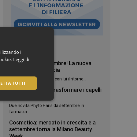
I più letti
ilizzando il
cookie.
Leggi di
Bentornato, settembre! La nuova
stagione in farmacia
Settembre è arrivato, e con lui il ritorno...
ETTA TUTTI
7 oli botanici per trasformare i capelli
danneggiati
Due novità Phyto Paris da settembre in
farmacia:...
Cosmetica: mercato in crescita e a
settembre torna la Milano Beauty
Week