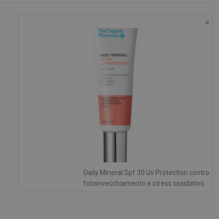
Necessari
tribuiscono a rendere fruibile il sito web abilitandone funzionalità di base quali la nav
protette del sito. Il sito web non è in grado di funzionare correttamente senza questi coo
FORNITORE
/
DOMINIO
SCADENZA
DESCRIZIONE
Sessione
Cookie generato da applicazioni basa
PHP.net
PHP. Si tratta di un identificatore gen
.www.panoramacosmetico.it
mantenere le variabili di sessione 
è un numero generato in modo casual
viene utilizzato può essere specifico 
buon esempio è mantenere uno stato
utente tra le pagine.
1 anno 1
Questo nome di cookie è associato a
Google LLC
mese
Analytics, che è un aggiornamento si
.panoramacosmetico.it
servizio di analisi più comunemente 
Google. Questo cookie viene utilizza
utenti unici assegnando un numero
casuale come identificatore del client
richiesta di pagina in un sito e utilizz
dati di visitatori, sessioni e campagne
Daily Mineral Spf 30 Uv Protection contro
analisi dei siti.
fotoinvecchiamento e stress ossidativo
.panoramacosmetico.it
1 anno 1
Questo cookie viene utilizzato da Go
mese
mantenere lo stato della sessione.
nt
5 mesi 3
Questo cookie viene utilizzato dal se
CookieScript
settimane
Script.com per ricordare le preferenz