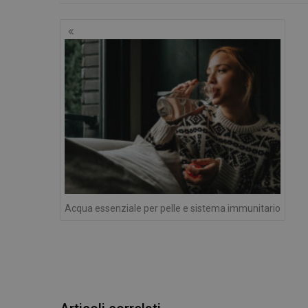
Navigazione
articoli
I cookie necessari con
e l'accesso alle aree 
NOME
PHPSESSID
_ga
Acqua essenziale per pelle e sistema immunitario
_ga_YJ0035S3E9
CookieScriptConse