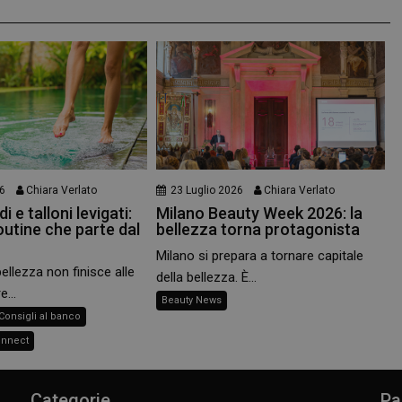
www.panoramacosmetico.it
cookie dei visitatori. È necessario ch
cookie di Cookie-Script.com funzioni
6
Chiara Verlato
23 Luglio 2026
Chiara Verlato
i e talloni levigati:
Milano Beauty Week 2026: la
outine che parte dal
bellezza torna protagonista
Milano si prepara a tornare capitale
bellezza non finisce alle
della bellezza. È...
e...
Beauty News
Consigli al banco
onnect
Categorie
Pa