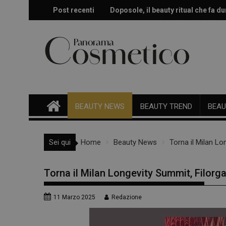
Skip
Post recenti
Doposole, il beauty ritual che fa dur
Effetto glow immediato e modulabi
to
content
BEAUTY NEWS
BEAUTY TREND
BEAU
Sei qui
Home
Beauty News
Torna il Milan L
Torna il Milan Longevity Summit, Filor
11 Marzo 2025
Redazione