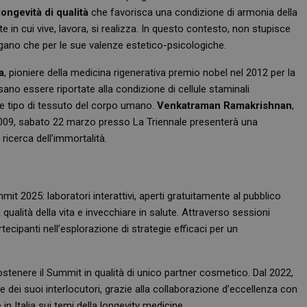
ongevità di qualità
che favorisca una condizione di armonia della
 in cui vive, lavora, si realizza. In questo contesto, non stupisce
gano che per le sue valenze estetico-psicologiche.
a
, pioniere della medicina rigenerativa premio nobel nel 2012 per la
ano essere riportate alla condizione di cellule staminali
que tipo di tessuto del corpo umano.
Venkatraman Ramakrishnan
,
 2009, sabato 22 marzo presso La Triennale presenterà una
ricerca dell’immortalità.
it 2025: laboratori interattivi, aperti gratuitamente al pubblico
ualità della vita e invecchiare in salute. Attraverso sessioni
tecipanti nell’esplorazione di strategie efficaci per un
stenere il Summit in qualità di unico partner cosmetico. Dal 2022,
e dei suoi interlocutori, grazie alla collaborazione d’eccellenza con
 in Italia sui temi della longevity medicine.