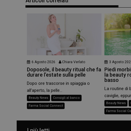
Articoli correlati
6 Agosto 2026
Chiara Verlato
3 Agosto 202
Doposole, il beauty ritual che fa
Piedi morbid
durare l’estate sulla pelle
la beauty r
basso
Dopo ore trascorse in spiaggia o
La routine di 
all’aperto, la pelle...
caviglie, eppur
Beauty News
Consigli al banco
Beauty News
Farma Social Connect
Farma Social C
I più letti