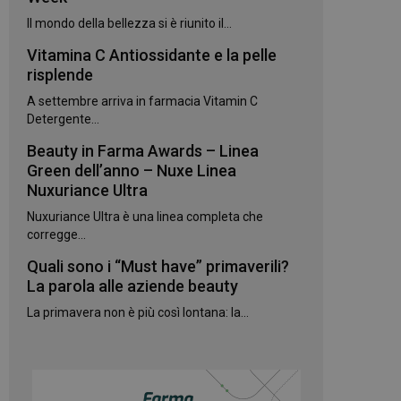
Il mondo della bellezza si è riunito il...
Vitamina C Antiossidante e la pelle
igazione sulle pagine
kie.
risplende
A settembre arriva in farmacia Vitamin C
Detergente...
te sul linguaggio
erico utilizzato per
utente. Normalmente
Beauty in Farma Awards – Linea
e, il modo in cui
Green dell’anno – Nuxe Linea
per il sito, ma un
 di accesso per un
Nuxuriance Ultra
Nuxuriance Ultra è una linea completa che
 Google Universal
corregge...
gnificativo del
utilizzato da
to per distinguere
Quali sono i “Must have” primaverili?
 generato in modo
La parola alle aziende beauty
e. È incluso in ogni
ato per calcolare i
 per i rapporti di
La primavera non è più così lontana: la...
ogle Analytics per
rvizio Cookie-
e di consenso sui