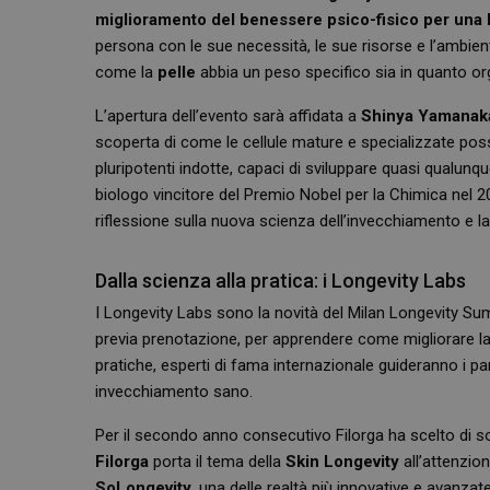
miglioramento del benessere psico-fisico per una l
persona con le sue necessità, le sue risorse e l’ambiente
come la
pelle
abbia un peso specifico sia in quanto or
L’apertura dell’evento sarà affidata a
Shinya Yamanak
scoperta di come le cellule mature e specializzate poss
pluripotenti indotte, capaci di sviluppare quasi qualun
biologo vincitore del Premio Nobel per la Chimica nel
riflessione sulla nuova scienza dell’invecchiamento e la 
Dalla scienza alla pratica: i Longevity Labs
I Longevity Labs sono la novità del Milan Longevity Summ
previa prenotazione, per apprendere come migliorare la q
pratiche, esperti di fama internazionale guideranno i par
invecchiamento sano.
Per il secondo anno consecutivo Filorga ha scelto di so
Filorga
porta il tema della
Skin Longevity
all’attenzion
SoLongevity
, una delle realtà più innovative e avanzate