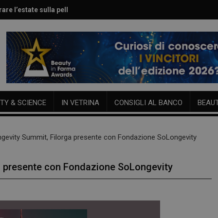
are l’estate sulla pelle
le per viso e corpo
TY & SCIENCE
IN VETRINA
CONSIGLI AL BANCO
BEAU
ongevity Summit, Filorga presente con Fondazione SoLongevity
ga presente con Fondazione SoLongevity