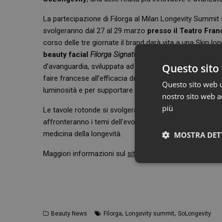
La partecipazione di Filorga al Milan Longevity Summit s
svolgeranno dal 27 al 29 marzo
presso il Teatro Fran
corso delle tre giornate il brand darà vita a una Skin lon
beauty facial
Filorga Signature
dalle mani sapienti di S
Questo sito 
d’avanguardia, sviluppata ad hoc dalla casa cosmetica e 
faire francese all’efficacia dei protocolli skincare Filor
Questo sito web ut
luminosità e per supportare la riattivazione del metab
nostro sito web ac
più
Le tavole rotonde si svolgeranno giovedì 27 marzo (ore
affronteranno i temi dell’evoluzione dei prodotti e dei s
medicina della longevità.
MOSTRA DET
Maggiori informazioni sul
sito Filorga
.
,
,
Beauty News
Filorga
Longevity summit
SoLongevity