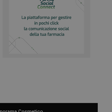
e il banner dei
 correttamente.
norama Cosmetico