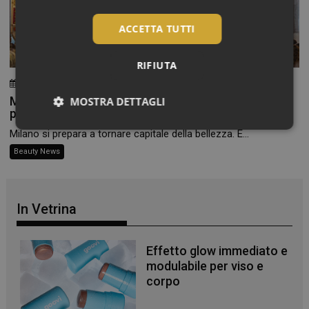
ACCETTA TUTTI
RIFIUTA
23 Luglio 2026
Chiara Verlato
Milano Beauty Week 2026: la bellezza torna
MOSTRA DETTAGLI
protagonista
Necessari
Milano si prepara a tornare capitale della bellezza. È...
Beauty News
In Vetrina
Necessari
Effetto glow immediato e
I cookie necessari contribuiscono a rendere fruibile il
modulabile per viso e
sito web abilitandone funzionalità di base quali la
navigazione sulle pagine e l'accesso alle aree
corpo
protette del sito. Il sito web non è in grado di
funzionare correttamente senza questi cookie.