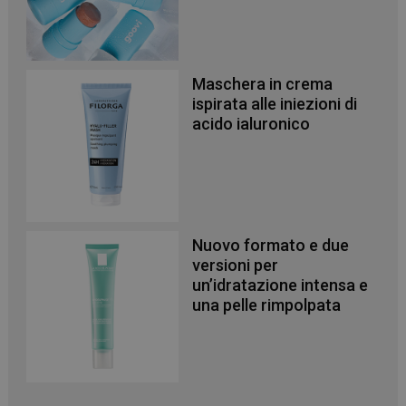
NOME
FORNITORE
/
DOMINIO
SCADENZA
PHPSESSID
Sessione
PHP.net
.www.panoramacosmetico.it
Maschera in crema
ispirata alle iniezioni di
acido ialuronico
Nuovo formato e due
versioni per
un’idratazione intensa e
una pelle rimpolpata