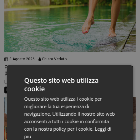
3 Agosto 2026
Chiara Verlato
Piedi morbidi e talloni levigati: la beauty routine che
parte dal basso
Questo sito web utilizza
La routine di bellezza non finisce alle caviglie, eppure...
cookie
Beauty News
Consigli al banco
Farma Social Connect
Questo sito web utilizza i cookie per
migliorare la tua esperienza di
navigazione. Utilizzando il nostro sito web
acconsenti a tutti i cookie in conformità
con la nostra policy per i cookie.
Leggi di
più