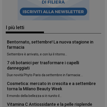
_ga_YJ0035S3E9
.panoramacosmetico.it
1 anno 1
mese
I più letti
Bentornato, settembre! La nuova stagione in
farmacia
CookieScriptConsent
5 mesi 3
CookieScript
settimane
www.panoramacosmetico.it
Settembre è arrivato, e con lui il ritorno...
7 oli botanici per trasformare i capelli
danneggiati
Due novità Phyto Paris da settembre in farmacia:...
Cosmetica: mercato in crescita e a settembre
torna la Milano Beauty Week
Il mondo della bellezza si è riunito il...
Vitamina C Antiossidante e la pelle risplende