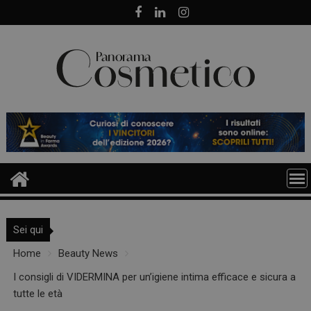
Skip
to
content
Sei qui
Home
Beauty News
I consigli di VIDERMINA per un’igiene intima efficace e sicura a
tutte le età