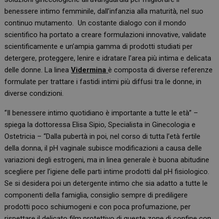
benessere intimo femminile, dall’infanzia alla maturità, nel suo
continuo mutamento. Un costante dialogo con il mondo
scientifico ha portato a creare formulazioni innovative, validate
scientificamente e un’ampia gamma di prodotti studiati per
detergere, proteggere, lenire e idratare l’area più intima e delicata
delle donne. La linea
Vidermina
è composta di diverse referenze
formulate per trattare i fastidi intimi più diffusi tra le donne, in
diverse condizioni.
“Il benessere intimo quotidiano è importante a tutte le età” –
spiega la
dottoressa Elisa
Sipio
, Specialista in
G
inecologia e
Ostetricia
– “Dalla pubertà in poi, nel corso di tutta l’età fertile
della donna, il pH vaginale subisce modificazioni a causa delle
variazioni
degli estrogeni, ma in linea generale è buona abitudine
scegliere per l’igiene delle parti intime prodotti dal
pH fisiologico.
Se si desidera
poi
un
detergente intimo
che sia adatto a tutte le
componenti della famiglia,
consiglio sempre di
prediligere
prodotti poco schiumogeni e con poca profumazione, per
rispettare il delicato film protettivo di queste zone di confine con