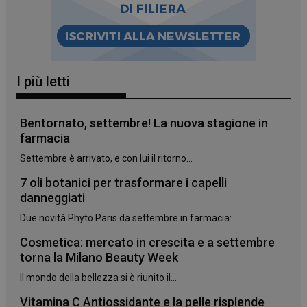
_ga_YJ0035S3E9
.panoramacosmetico.it
1 anno 1
mese
I più letti
Bentornato, settembre! La nuova stagione in
farmacia
CookieScriptConsent
5 mesi 3
CookieScript
settimane
www.panoramacosmetico.it
Settembre è arrivato, e con lui il ritorno...
7 oli botanici per trasformare i capelli
danneggiati
Due novità Phyto Paris da settembre in farmacia:...
Cosmetica: mercato in crescita e a settembre
torna la Milano Beauty Week
Il mondo della bellezza si è riunito il...
Vitamina C Antiossidante e la pelle risplende