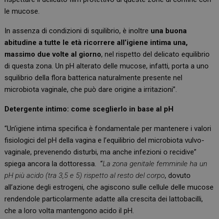
le mucose.
In assenza di condizioni di squilibrio, è
inoltre
una buona
abitudine a tutte le età r
icorrere all
’igiene intima
una,
massimo due volte al giorno
,
nel rispetto del delicato
equilibrio
di questa zona
.
Un pH alterato delle mucose, infatti, porta a uno
squilibrio della flora batterica naturalmente presente nel
microbio
t
a vaginale, che può dare origine a irritazioni”.
Detergente intimo: come sceglierlo in base al pH
“Un’igiene intima specifica è fondamentale per mantenere i valori
fisiologici del pH della vagina e l’equilibrio del microbiota vulvo-
vaginale, prevenendo disturbi, ma anche infezioni o recidive”
spiega ancora la dottoressa. “
La zona genitale femminile ha un
pH più acido (tra 3,5 e 5) rispetto al resto del corpo
, dovuto
all’azione degli estrogeni, che agiscono sulle cellule delle mucose
rendendole particolarmente adatte alla crescita dei lattobacilli,
che a loro volta mantengono acido il pH.