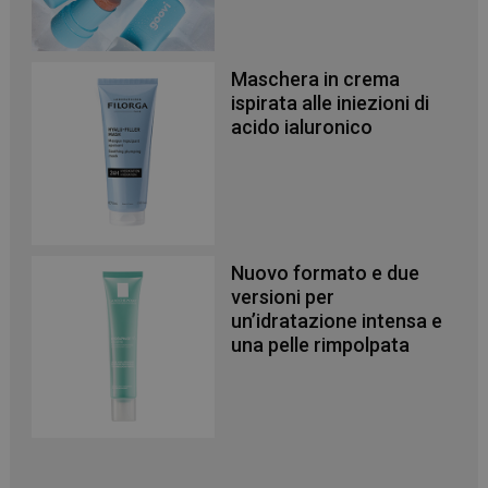
NOME
FORNITORE
/
DOMINIO
SCADENZA
PHPSESSID
Sessione
PHP.net
.www.panoramacosmetico.it
Maschera in crema
ispirata alle iniezioni di
acido ialuronico
Nuovo formato e due
versioni per
un’idratazione intensa e
una pelle rimpolpata