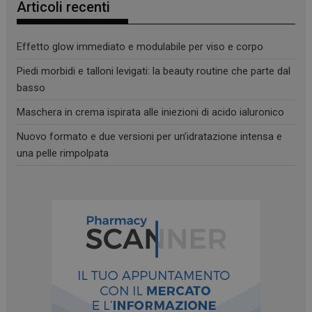
Articoli recenti
_ga
1 anno 1
Google LLC
mese
.panoramacosmetico.it
Effetto glow immediato e modulabile per viso e corpo
Piedi morbidi e talloni levigati: la beauty routine che parte dal
basso
Maschera in crema ispirata alle iniezioni di acido ialuronico
Nuovo formato e due versioni per un’idratazione intensa e
una pelle rimpolpata