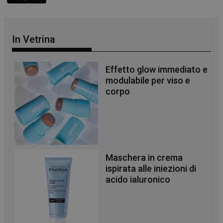
In Vetrina
Effetto glow immediato e
modulabile per viso e
corpo
Maschera in crema
ispirata alle iniezioni di
_ga
1 anno 1
Google LLC
acido ialuronico
mese
.panoramacosmetico.it