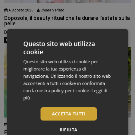
6 Agosto 2026
Chiara Verlato
Doposole, il beauty ritual che fa durare l’estate sulla
pelle
Dopo ore trascorse in spiaggia o all’aperto, la pelle...
Beauty News
Consigli al banco
Farma Social Connect
Questo sito web utilizza
cookie
Questo sito web utilizza i cookie per
migliorare la tua esperienza di
navigazione. Utilizzando il nostro sito web
acconsenti a tutti i cookie in conformità
con la nostra policy per i cookie.
Leggi di
più
ACCETTA TUTTI
3 Agosto 2026
Chiara Verlato
RIFIUTA
Piedi morbidi e talloni levigati: la beauty routine che