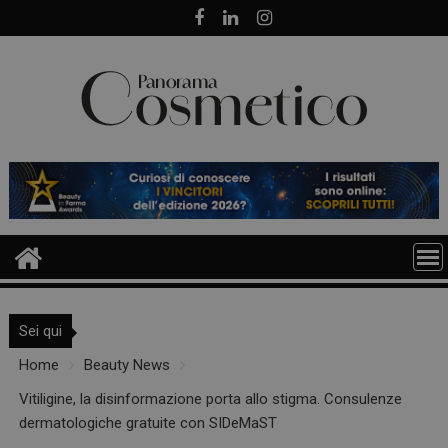
Skip
to
content
Sei qui
Home
Beauty News
Vitiligine, la disinformazione porta allo stigma. Consulenze
dermatologiche gratuite con SIDeMaST