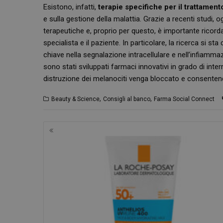
Esistono, infatti,
terapie specifiche per il trattamento 
e sulla gestione della malattia. Grazie a recenti studi, 
terapeutiche e, proprio per questo, è importante ricorda
specialista e il paziente. In particolare, la ricerca si
chiave nella segnalazione intracellulare e nell’infiamma
sono stati sviluppati farmaci innovativi in grado di in
distruzione dei melanociti venga bloccato e consenten
I cookie necessari con
e l'accesso alle aree 
,
,
Beauty & Science
Consigli al banco
Farma Social Connect
NOME
PHPSESSID
Navigazione
articoli
_ga