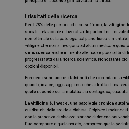
principale è -secondo gli intervistati- lo stress.
I risultati della ricerca
Per il 78% delle persone che ne soffrono,
la vitiligine
sociale, relazionale e lavorativa. In particolare, preva
non ottimale della patologia sul piano fisico e mentale
vitiligine che non si rivolgono ad alcun medico e ques
conoscenza
anche in merito alle nuove possibilità di t
progressi fatti dalla ricerca scientifica. Nonostante ciò
opzioni disponibili.
Frequenti sono anche
i falsi miti
che circondano la viti
quando, invece, oggi sappiamo che si tratta di una vera 
quelle secondo cui la malattia sia contagiosa, causata d
La vitiligine è, invece, una patologia cronica autoi
cui disturbi della tiroide e diabete. Colpisce i melanociti
con la presenza di chiazze bianche di dimensioni variabi
Può comparire a qualsiasi età, compresa quella pediat