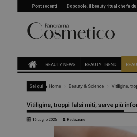
Skip
Post recenti
Doposole, il beauty ritual che fa dur
Effetto glow immediato e modulabi
to
content
BEAUTY NEWS
BEAUTY TREND
BEAU
Sei qui
Home
Beauty & Science
Vitiligine, t
Vitiligine, troppi falsi miti, serve più in
16 Luglio 2025
Redazione