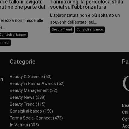
i e talloni levigati:
Tanmaxxing, la pericolosa sfida
outine che parte dal
social sull’abbronzatura
L’abbronzatura non è più soltanto un
bellezza non finisce alle
souvenir dell’estate, sui...
e...
Beauty Trend
Consigli al banco
Consigli al banco
onnect
Categorie
Pa
Beauty & Science
(60)
in
Beauty in Farma Awards
(52)
Beauty Management
(32)
Beauty News
(388)
Beauty Trend
(115)
Bea
Consigli al banco
(158)
Chi
Farma Social Connect
(473)
Con
In Vetrina
(305)
Acc