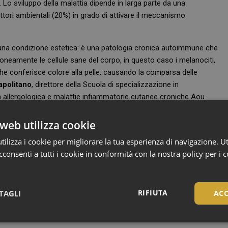
. Lo sviluppo della malattia dipende in larga parte da una
tori ambientali (20%) in grado di attivare il meccanismo
solo una condizione estetica: è una patologia cronica autoimmune che
oneamente le cellule sane del corpo, in questo caso i melanociti,
che conferisce colore alla pelle, causando la comparsa delle
politano
, direttore della Scuola di specializzazione in
 allergologica e malattie infiammatorie cutanee croniche Aou
gine non-segmentale (Nsv), caratterizzata da decolorazioni bianche
è lento e imprevedibile. Non è raro che i pazienti con vitiligine
web utilizza cookie
roidismo, una patologia per cui la tiroide non produce sufficienti
ilizza i cookie per migliorare la tua esperienza di navigazione. Ut
a infiammatoria che colpisce le articolazioni”.
consenti a tutti i cookie in conformità con la nostra policy per i 
ti
rende ancora più importante il dialogo e la relazione con i
iligine siano seguiti per tenere sotto controllo eventuali segni e
Questo si scontra con i dati emersi dalla ricerca di Elma Research,
RIFIUTA
TAGLI
ACC
co informata in merito alla vitiligine e che i tre quarti degli
estire al meglio la propria condizione con uno specialista.
Necessari