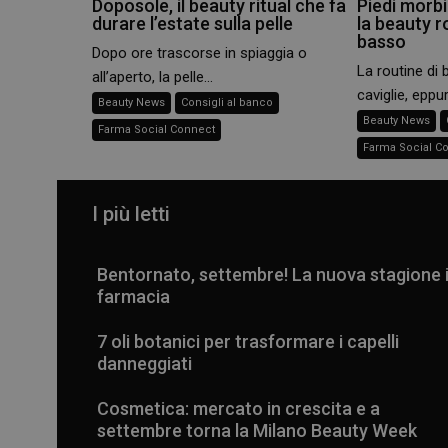
Doposole, il beauty ritual che fa
Piedi morbid
durare l’estate sulla pelle
la beauty r
basso
Dopo ore trascorse in spiaggia o
La routine di 
all’aperto, la pelle...
caviglie, eppur
Beauty News
Consigli al banco
Beauty News
Farma Social Connect
Farma Social C
I più letti
Bentornato, settembre! La nuova stagione 
farmacia
7 oli botanici per trasformare i capelli
danneggiati
Cosmetica: mercato in crescita e a
settembre torna la Milano Beauty Week