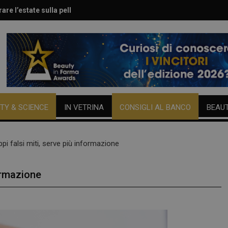
are l’estate sulla pelle
le per viso e corpo
TY & SCIENCE
IN VETRINA
CONSIGLI AL BANCO
BEAU
roppi falsi miti, serve più informazione
formazione