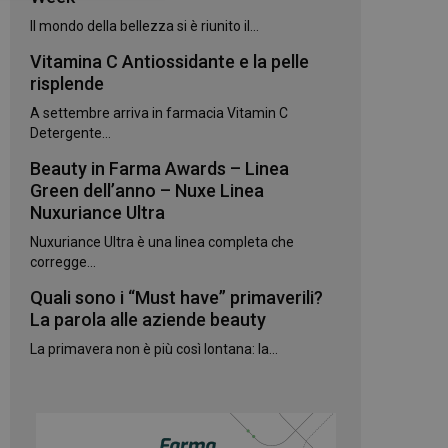
Il mondo della bellezza si è riunito il...
Vitamina C Antiossidante e la pelle
risplende
A settembre arriva in farmacia Vitamin C
Detergente...
Beauty in Farma Awards – Linea
igazione sulle pagine
kie.
Green dell’anno – Nuxe Linea
Nuxuriance Ultra
Nuxuriance Ultra è una linea completa che
te sul linguaggio
erico utilizzato per
corregge...
utente. Normalmente
e, il modo in cui
Quali sono i “Must have” primaverili?
per il sito, ma un
 di accesso per un
La parola alle aziende beauty
La primavera non è più così lontana: la...
 Google Universal
gnificativo del
utilizzato da
to per distinguere
 generato in modo
e. È incluso in ogni
ato per calcolare i