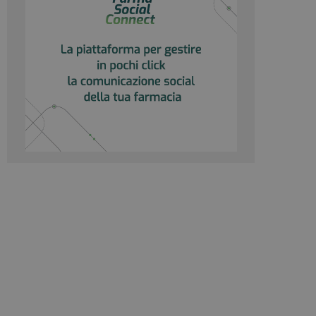
 per i rapporti di
ogle Analytics per
rvizio Cookie-
e di consenso sui
e il banner dei
 correttamente.