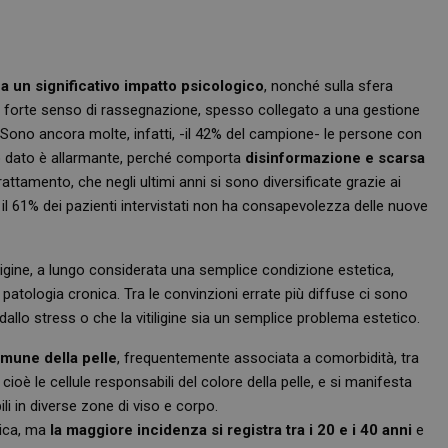
 ha un significativo impatto psicologico
, nonché sulla sfera
le il forte senso di rassegnazione, spesso collegato a una gestione
. Sono ancora molte, infatti, -il 42% del campione- le persone con
to dato è allarmante, perché comporta
disinformazione e scarsa
rattamento, che negli ultimi anni si sono diversificate grazie ai
, il 61% dei pazienti intervistati non ha consapevolezza delle nuove
ligine, a lungo considerata una semplice condizione estetica,
patologia cronica. Tra le convinzioni errate più diffuse ci sono
allo stress o che la vitiligine sia un semplice problema estetico.
mmune della pelle
, frequentemente associata a comorbidità, tra
, cioè le cellule responsabili del colore della pelle, e si manifesta
li in diverse zone di viso e corpo.
rica, ma
la maggiore incidenza si registra tra i 20 e i 40 anni
e