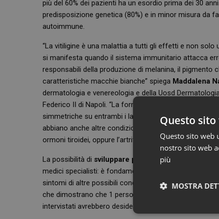
più del 60% dei pazienti ha un esordio prima dei 30 anni
predisposizione genetica (80%) e in minor misura da fat
autoimmune.
“La vitiligine è una malattia a tutti gli effetti e non 
si manifesta quando il sistema immunitario attacca err
responsabili della produzione di melanina, il pigmento 
caratteristiche macchie bianche” spiega
Maddalena Na
dermatologia e venereologia e della Uosd Dermatologia
Federico II di Napoli. “La forma più comune è la vitili
simmetriche su entrambi i lati del corpo, il cui sviluppo 
Questo sito 
abbiano anche altre condizioni autoimmuni, come l’ipoti
Questo sito web ut
ormoni tiroidei, oppure l’artrite reumatoide, una malatti
nostro sito web ac
più
La possibilità di
sviluppare più patologie concomitan
medici specialisti: è fondamentale che i pazienti con vit
sintomi di altre possibili condizioni mediche presenti. 
MOSTRA DET
che dimostrano che 1 persona su 3 si sente per nulla o po
intervistati avrebbero desiderio di approfondire come g