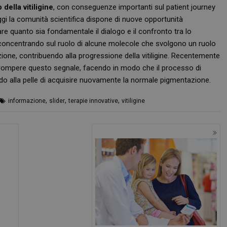
della vitiligine
, con conseguenze importanti sul patient journey
oggi la comunità scientifica dispone di nuove opportunità
re quanto sia fondamentale il dialogo e il confronto tra lo
 sta concentrando sul ruolo di alcune molecole che svolgono un ruolo
zione, contribuendo alla progressione della vitiligine. Recentemente
Necessari
terrompere questo segnale, facendo in modo che il processo di
do alla pelle di acquisire nuovamente la normale pigmentazione.
tribuiscono a rendere fruibile il sito web abilitandone funzionalità di base quali la nav
protette del sito. Il sito web non è in grado di funzionare correttamente senza questi coo
,
,
,
informazione
slider
terapie innovative
vitiligine
FORNITORE
/
DOMINIO
SCADENZA
DESCRIZIONE
Sessione
Cookie generato da applicazioni basa
PHP.net
PHP. Si tratta di un identificatore gen
.www.panoramacosmetico.it
mantenere le variabili di sessione 
è un numero generato in modo casual
viene utilizzato può essere specifico 
buon esempio è mantenere uno stato
utente tra le pagine.
1 anno 1
Questo nome di cookie è associato a
Google LLC
mese
Analytics, che è un aggiornamento si
.panoramacosmetico.it
servizio di analisi più comunemente 
Google. Questo cookie viene utilizza
utenti unici assegnando un numero
casuale come identificatore del client
richiesta di pagina in un sito e utilizz