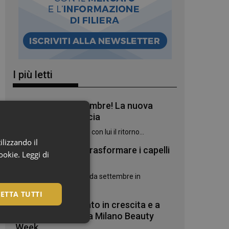
I più letti
Bentornato, settembre! La nuova
stagione in farmacia
Settembre è arrivato, e con lui il ritorno...
ilizzando il
7 oli botanici per trasformare i capelli
cookie.
Leggi di
danneggiati
Due novità Phyto Paris da settembre in
farmacia:...
ETTA TUTTI
Cosmetica: mercato in crescita e a
settembre torna la Milano Beauty
Week