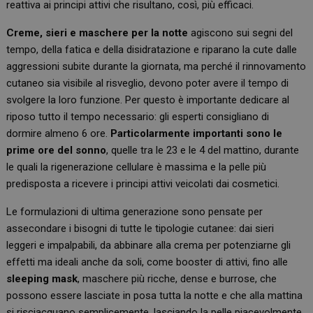
reattiva ai principi attivi che risultano, così, più efficaci.
Creme, sieri e maschere per la notte
agiscono sui segni del
tempo, della fatica e della disidratazione e riparano la cute dalle
aggressioni subite durante la giornata, ma perché il rinnovamento
cutaneo sia visibile al risveglio, devono poter avere il tempo di
svolgere la loro funzione. Per questo è importante dedicare al
riposo tutto il tempo necessario: gli esperti consigliano di
dormire almeno 6 ore.
Particolarmente importanti sono le
prime ore del sonno
, quelle tra le 23 e le 4 del mattino, durante
le quali la rigenerazione cellulare è massima e la pelle più
predisposta a ricevere i principi attivi veicolati dai cosmetici.
Le formulazioni di ultima generazione sono pensate per
assecondare i bisogni di tutte le tipologie cutanee: dai sieri
leggeri e impalpabili, da abbinare alla crema per potenziarne gli
effetti ma ideali anche da soli, come booster di attivi, fino alle
sleeping mask
, maschere più ricche, dense e burrose, che
possono essere lasciate in posa tutta la notte e che alla mattina
si risciacquano semplicemente, lasciando la pelle piacevolmente