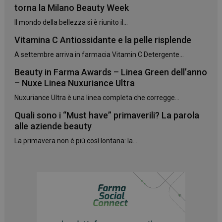
torna la Milano Beauty Week
Il mondo della bellezza si è riunito il...
Vitamina C Antiossidante e la pelle risplende
A settembre arriva in farmacia Vitamin C Detergente...
_ga_YJ0035S3E9
.panoramacosmetico.it
1 anno 1
Beauty in Farma Awards – Linea Green dell’anno
mese
– Nuxe Linea Nuxuriance Ultra
Nuxuriance Ultra è una linea completa che corregge...
Quali sono i “Must have” primaverili? La parola
CookieScriptConsent
5 mesi 3
CookieScript
alle aziende beauty
settimane
www.panoramacosmetico.it
La primavera non è più così lontana: la...