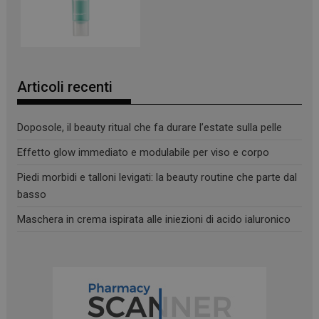
protette del sito. Il sito web non è in grado di
funzionare correttamente senza questi cookie.
NOME
FORNITORE
/
DOMINIO
SCADENZA
PHPSESSID
Sessione
PHP.net
.www.panoramacosmetico.it
Articoli recenti
Doposole, il beauty ritual che fa durare l’estate sulla pelle
Effetto glow immediato e modulabile per viso e corpo
Piedi morbidi e talloni levigati: la beauty routine che parte dal
basso
Maschera in crema ispirata alle iniezioni di acido ialuronico