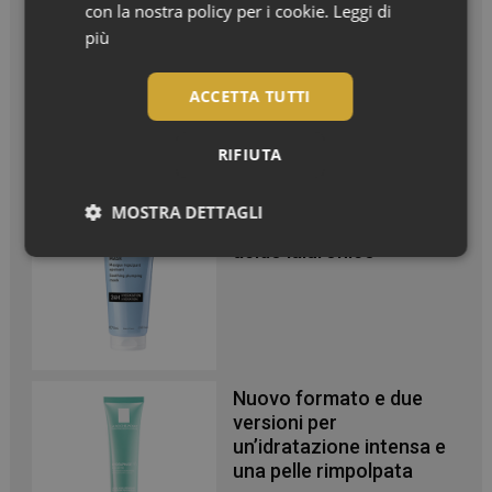
Effetto glow immediato e
con la nostra policy per i cookie.
Leggi di
modulabile per viso e
più
corpo
ACCETTA TUTTI
RIFIUTA
Maschera in crema
MOSTRA DETTAGLI
ispirata alle iniezioni di
acido ialuronico
Necessari
Nuovo formato e due
Necessari
versioni per
un’idratazione intensa e
I cookie necessari contribuiscono a rendere fruibile il
una pelle rimpolpata
sito web abilitandone funzionalità di base quali la
navigazione sulle pagine e l'accesso alle aree