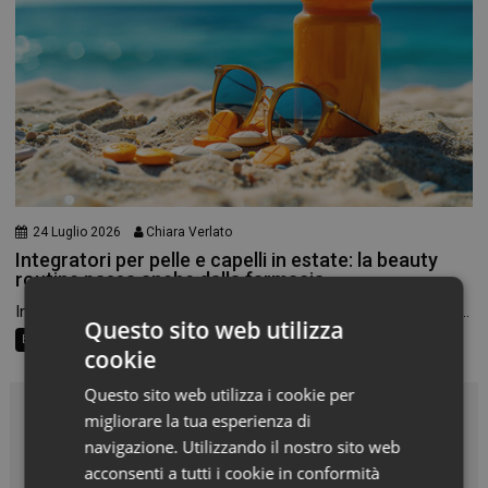
24 Luglio 2026
Chiara Verlato
Integratori per pelle e capelli in estate: la beauty
routine passa anche dalla farmacia
In estate cambiamo texture, scegliamo cosmetici più leggeri e...
Questo sito web utilizza
Beauty Trend
Consigli al banco
Farma Social Connect
cookie
Questo sito web utilizza i cookie per
migliorare la tua esperienza di
In Vetrina
navigazione. Utilizzando il nostro sito web
acconsenti a tutti i cookie in conformità