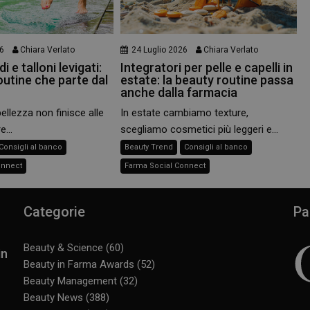
6
Chiara Verlato
24 Luglio 2026
Chiara Verlato
i e talloni levigati:
Integratori per pelle e capelli in
outine che parte dal
estate: la beauty routine passa
anche dalla farmacia
bellezza non finisce alle
In estate cambiamo texture,
e...
scegliamo cosmetici più leggeri e...
Consigli al banco
Beauty Trend
Consigli al banco
onnect
Farma Social Connect
Categorie
Pa
Beauty & Science
(60)
in
Beauty in Farma Awards
(52)
Beauty Management
(32)
Beauty News
(388)