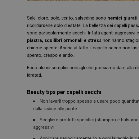
Sale, cloro, sole, vento, salsedine sono
nemici giurati
ricordarsene solo d’estate. La bellezza dei capelli pas
sono particolarmente secchi. Infatti agenti aggressiv
piastra, squilibri ormonali e stress
non hanno stagione
chiome spente. Anche al tatto il capello secco non lasc
spento, crespo e arido.
Ecco alcuni semplici consigli che possiamo dare alla cl
idratati.
Beauty tips per capelli secchi
Non lavarli troppo spesso e usare poco quantitati
dalla radice alle punte
Scegliere prodotti specifici (shampoo e balsamo) 
aggressivi
Applicare periodicamente (o a ogni lavaggio in ca