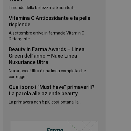
kie.
Il mondo della bellezza si è riunito il...
Vitamina C Antiossidante e la pelle
te sul linguaggio
erico utilizzato per
risplende
utente. Normalmente
e, il modo in cui
A settembre arriva in farmacia Vitamin C
per il sito, ma un
Detergente...
 di accesso per un
Beauty in Farma Awards – Linea
 Google Universal
Green dell’anno – Nuxe Linea
gnificativo del
utilizzato da
Nuxuriance Ultra
to per distinguere
 generato in modo
Nuxuriance Ultra è una linea completa che
e. È incluso in ogni
corregge...
ato per calcolare i
 per i rapporti di
Quali sono i “Must have” primaverili?
La parola alle aziende beauty
ogle Analytics per
La primavera non è più così lontana: la...
rvizio Cookie-
e di consenso sui
e il banner dei
 correttamente.