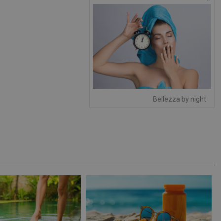
protette del sito. Il sito web non è in grado di funzionare correttamente senza questi coo
FORNITORE
/
DOMINIO
SCADENZA
DESCRIZIONE
Sessione
Cookie generato da applicazioni basa
PHP.net
PHP. Si tratta di un identificatore gen
.www.panoramacosmetico.it
mantenere le variabili di sessione 
è un numero generato in modo casual
viene utilizzato può essere specifico 
buon esempio è mantenere uno stato
utente tra le pagine.
1 anno 1
Questo nome di cookie è associato a
Google LLC
mese
Analytics, che è un aggiornamento si
.panoramacosmetico.it
Bellezza by night
servizio di analisi più comunemente 
Google. Questo cookie viene utilizza
utenti unici assegnando un numero
casuale come identificatore del client
richiesta di pagina in un sito e utilizz
dati di visitatori, sessioni e campagne
analisi dei siti.
.panoramacosmetico.it
1 anno 1
Questo cookie viene utilizzato da Go
mese
mantenere lo stato della sessione.
nt
5 mesi 3
Questo cookie viene utilizzato dal se
CookieScript
settimane
Script.com per ricordare le preferenz
www.panoramacosmetico.it
cookie dei visitatori. È necessario ch
cookie di Cookie-Script.com funzioni