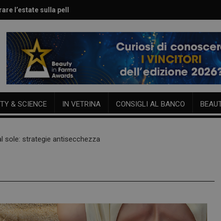
are l’estate sulla pelle
le per viso e corpo
TY & SCIENCE
IN VETRINA
CONSIGLI AL BANCO
BEAU
al sole: strategie antisecchezza