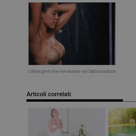
e l'accesso alle aree 
articoli
NOME
PHPSESSID
_ga
I detergenti che non lavano via l’abbronzatura
Articoli correlati
_ga_YJ0035S3E9
CookieScriptConse