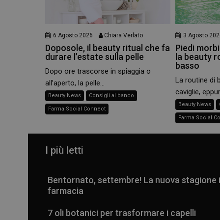
6 Agosto 2026
Chiara Verlato
3 Agosto 202
Doposole, il beauty ritual che fa
Piedi morbid
durare l’estate sulla pelle
la beauty r
basso
Dopo ore trascorse in spiaggia o
La routine di 
all’aperto, la pelle...
caviglie, eppur
Beauty News
Consigli al banco
Beauty News
Farma Social Connect
Farma Social C
I più letti
Bentornato, settembre! La nuova stagione 
farmacia
7 oli botanici per trasformare i capelli