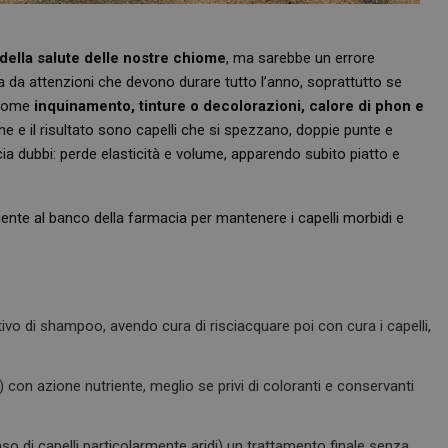
 della salute delle nostre chiome
, ma sarebbe un errore
sa da attenzioni che devono durare tutto l’anno, soprattutto se
i come
inquinamento, tinture o decolorazioni, calore di phon e
 e il risultato sono capelli che si spezzano, doppie punte e
ia dubbi: perde elasticità e volume, apparendo subito piatto e
iente al banco della farmacia per mantenere i capelli morbidi e
vo di shampoo, avendo cura di risciacquare poi con cura i capelli,
con azione nutriente, meglio se privi di coloranti e conservanti
so di capelli particolarmente aridi) un trattamento finale senza