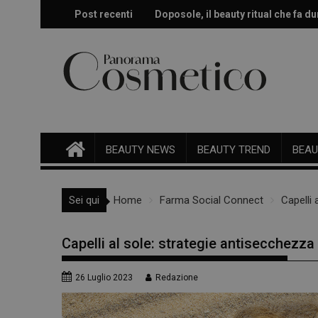
Skip
Post recenti
Doposole, il beauty ritual che fa dur
Effetto glow immediato e modulabi
to
content
BEAUTY NEWS
BEAUTY TREND
BEAU
Sei qui
Home
Farma Social Connect
Capelli 
Capelli al sole: strategie antisecchezza
26 Luglio 2023
Redazione