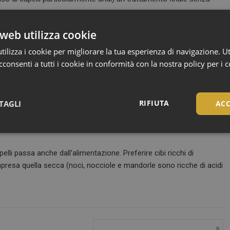
po il phon alla radice e non usarlo con calore eccessivo: meglio
web utilizza cookie
ilizza i cookie per migliorare la tua esperienza di navigazione. Ut
erire, piuttosto, i cari vecchi “bigodini”, più delicati sul capello
consenti a tutti i cookie in conformità con la nostra policy per i 
spazzole e pettini a denti larghi e morbidi: così facendo
RIFIUTA
TAGLI
ACC
e troppo a lungo: meglio optare per code morbide e con elastici che
Necessari
pelli passa anche dall’alimentazione. Preferire cibi ricchi di
mpresa quella secca (noci, nocciole e mandorle sono ricche di acidi
Necessari
tribuiscono a rendere fruibile il sito web abilitandone funzionalità di base quali la nav