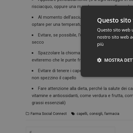
risciacquo, oppure una maschera per capelli secchi
Al momento dell’asciugatura, non avvicinare trop
Questo sito 
optare per una temperatura media.
Questo sito web ut
Evitare, se possibile, l’uso di piastre o ferri e pref
nostro sito web ac
secco
più
Spazzolare la chioma con delicatezza utilizzando 
MOSTRA DET
eviteremo che le punte fragili si spezzino
Evitare di tenere i capelli legati troppo stretti 
non spezzino il capello
Fare attenzione alla dieta, perché la salute dei ca
vitamine e antiossidanti, come verdura e frutta, co
grassi essenziali)
,
,
Farma Social Connect
capelli
consigli
farmacia
Navigazione
I cookie necessari con