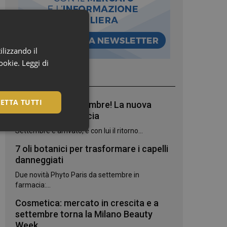
ilizzando il
cookie.
Leggi di
I più letti
ETTA TUTTI
Bentornato, settembre! La nuova
stagione in farmacia
Settembre è arrivato, e con lui il ritorno...
7 oli botanici per trasformare i capelli
danneggiati
Due novità Phyto Paris da settembre in
farmacia:...
Cosmetica: mercato in crescita e a
settembre torna la Milano Beauty
igazione sulle pagine
Week