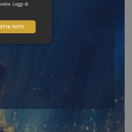
cookie.
Leggi di
ETTA TUTTI
igazione sulle pagine
kie.
te sul linguaggio
erico utilizzato per
utente. Normalmente
e, il modo in cui