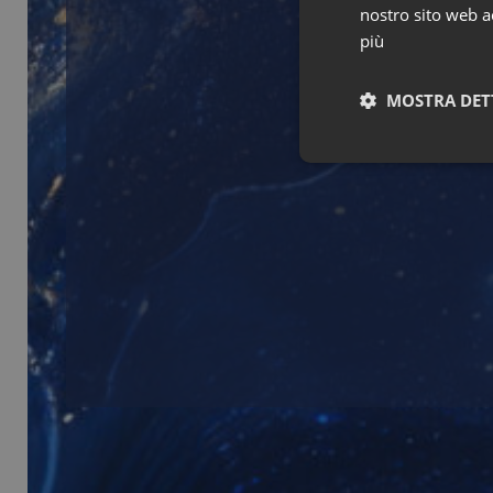
nostro sito web ac
più
MOSTRA DET
I cookie necessari con
e l'accesso alle aree 
NOME
PHPSESSID