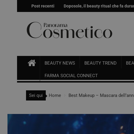
Post recenti
Doposole, il beauty ritual che fa durar
Effetto glow immediato e modulabile 
BEAUTY NEWS
BEAUTY TREND
BEA
FARMA SOCIAL CONNECT
Sei qui
Home
Best Makeup – Mascara dell’an