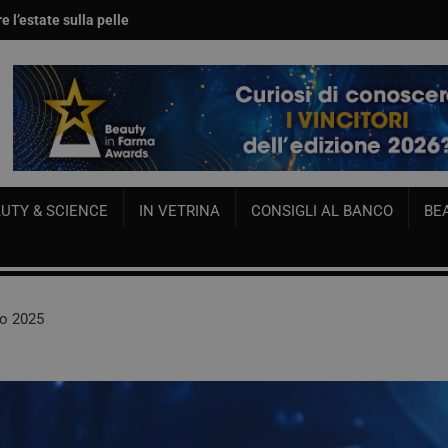
e l’estate sulla pelle
per viso e corpo
UTY & SCIENCE
IN VETRINA
CONSIGLI AL BANCO
BE
no 2025