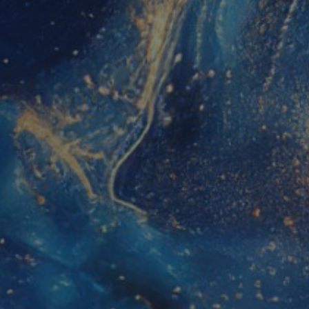
viene utilizzato può essere specifico 
buon esempio è mantenere uno stato
utente tra le pagine.
1 anno 1
Questo nome di cookie è associato a
Google LLC
mese
Analytics, che è un aggiornamento si
.panoramacosmetico.it
servizio di analisi più comunemente 
Google. Questo cookie viene utilizza
utenti unici assegnando un numero
casuale come identificatore del client
richiesta di pagina in un sito e utilizz
dati di visitatori, sessioni e campagne
analisi dei siti.
.panoramacosmetico.it
1 anno 1
Questo cookie viene utilizzato da Go
mese
mantenere lo stato della sessione.
nt
5 mesi 3
Questo cookie viene utilizzato dal se
CookieScript
settimane
Script.com per ricordare le preferenz
www.panoramacosmetico.it
cookie dei visitatori. È necessario ch
cookie di Cookie-Script.com funzioni