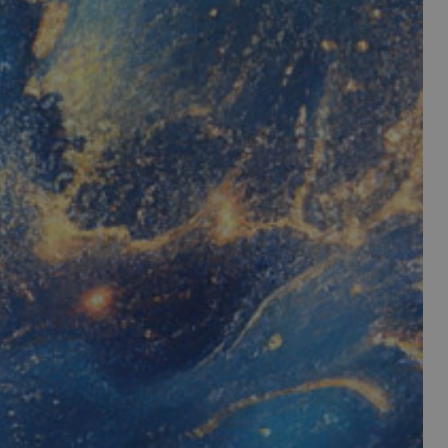
per il sito, ma un
 di accesso per un
 Google Universal
gnificativo del
utilizzato da
to per distinguere
 generato in modo
e. È incluso in ogni
ato per calcolare i
 per i rapporti di
ogle Analytics per
rvizio Cookie-
e di consenso sui
e il banner dei
 correttamente.