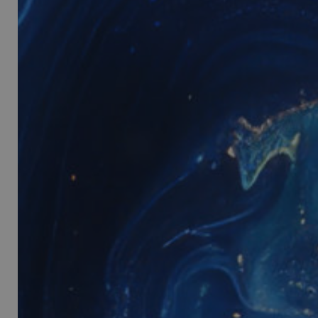
_ga
_ga_YJ0035S3E9
CookieScriptConse