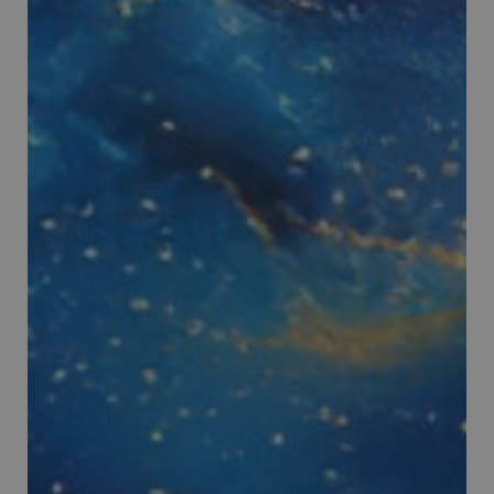
CookieScriptConsent
5 mesi 3
CookieScript
settimane
www.panoramacosmetico.it