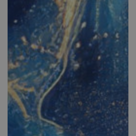
_ga_YJ0035S3E9
.panoramacosmetico.it
1 anno 1
mese