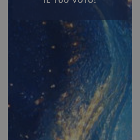
IL TUO VOTO!
_ga
1 anno 1
Google LLC
mese
.panoramacosmetico.it