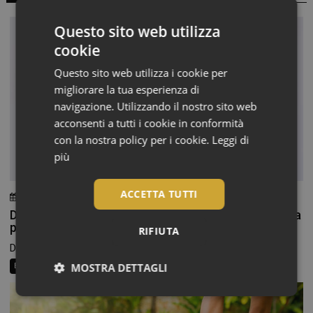
Questo sito web utilizza
cookie
Questo sito web utilizza i cookie per
migliorare la tua esperienza di
navigazione. Utilizzando il nostro sito web
acconsenti a tutti i cookie in conformità
con la nostra policy per i cookie.
Leggi di
più
ACCETTA TUTTI
6 Agosto 2026
Chiara Verlato
Doposole, il beauty ritual che fa durare l’estate sulla
pelle
RIFIUTA
Dopo ore trascorse in spiaggia o all’aperto, la pelle...
MOSTRA DETTAGLI
Beauty News
Consigli al banco
Farma Social Connect
Necessari