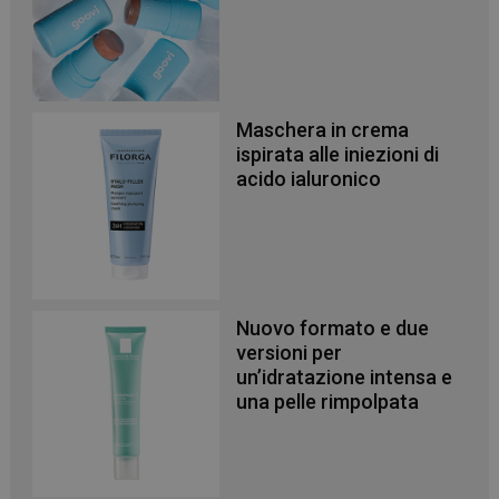
Maschera in crema
ispirata alle iniezioni di
acido ialuronico
Nuovo formato e due
versioni per
_ga_YJ0035S3E9
.panoramacosmetico.it
1 anno 1
un’idratazione intensa e
mese
una pelle rimpolpata
CookieScriptConsent
5 mesi 3
CookieScript