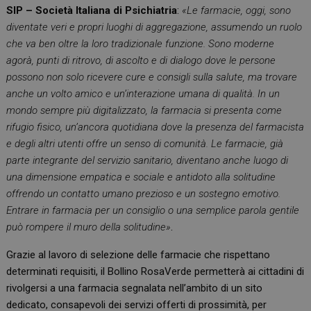
SIP – Società Italiana di Psichiatria
:
«Le farmacie, oggi, sono
diventate veri e propri luoghi di aggregazione, assumendo un ruolo
che va ben oltre la loro tradizionale funzione. Sono moderne
agorà, punti di ritrovo, di ascolto e di dialogo dove le persone
possono non solo ricevere cure e consigli sulla salute, ma trovare
anche un volto amico e un’interazione umana di qualità. In un
mondo sempre più digitalizzato, la farmacia si presenta come
rifugio fisico, un’ancora quotidiana dove la presenza del farmacista
e degli altri utenti offre un senso di comunità. Le farmacie, già
parte integrante del servizio sanitario, diventano anche luogo di
una dimensione empatica e sociale e antidoto alla solitudine
offrendo un contatto umano prezioso e un sostegno emotivo.
Entrare in farmacia per un consiglio o una semplice parola gentile
può rompere il muro della solitudine»
.
Grazie al lavoro di selezione delle farmacie che rispettano
determinati requisiti, il Bollino RosaVerde permetterà ai cittadini di
rivolgersi a una farmacia segnalata nell’ambito di un sito
dedicato, consapevoli dei servizi offerti di prossimità, per