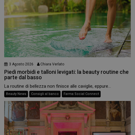
Necessari
I cookie necessari contribuiscono a rendere fruibile il
sito web abilitandone funzionalità di base quali la
navigazione sulle pagine e l'accesso alle aree
protette del sito. Il sito web non è in grado di
3 Agosto 2026
Chiara Verlato
funzionare correttamente senza questi cookie.
Piedi morbidi e talloni levigati: la beauty routine che
NOME
FORNITORE
/
DOMINIO
SCADENZA
parte dal basso
PHPSESSID
Sessione
PHP.net
La routine di bellezza non finisce alle caviglie, eppure...
.www.panoramacosmetico.it
Beauty News
Consigli al banco
Farma Social Connect