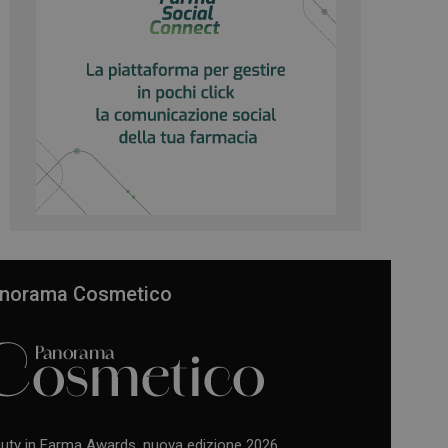
norama Cosmetico
uty in Farma Awards, nuova edizione 2026