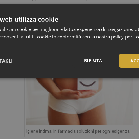
ssono essere utilizzati anche per le labbra
e il contorno labbra,
 quelli del contorno occhi.
web utilizza cookie
ilizza i cookie per migliorare la tua esperienza di navigazione. Ut
consenti a tutti i cookie in conformità con la nostra policy per i 
RIFIUTA
TAGLI
ACC
Necessari
Necessari
Igiene intima: in farmacia soluzioni per ogni esigenza
tribuiscono a rendere fruibile il sito web abilitandone funzionalità di base quali la nav