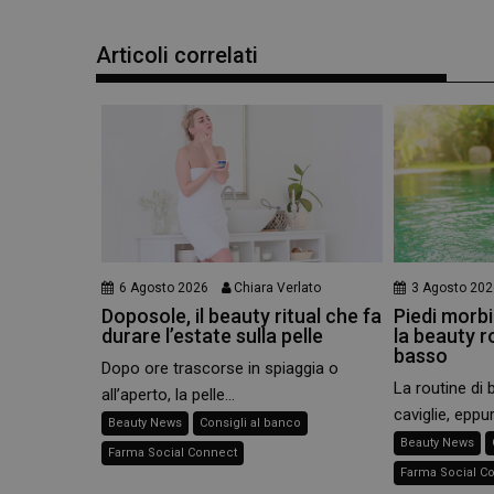
e l'accesso alle aree 
NOME
Articoli correlati
PHPSESSID
_ga
6 Agosto 2026
Chiara Verlato
3 Agosto 202
Doposole, il beauty ritual che fa
Piedi morbid
durare l’estate sulla pelle
la beauty r
_ga_YJ0035S3E9
basso
Dopo ore trascorse in spiaggia o
La routine di 
all’aperto, la pelle...
CookieScriptConse
caviglie, eppur
Beauty News
Consigli al banco
Beauty News
Farma Social Connect
Farma Social C