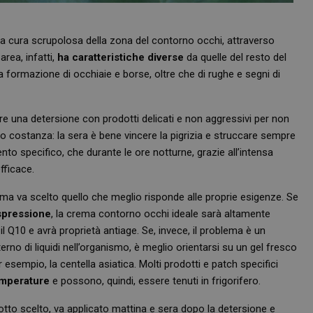
a cura scrupolosa della zona del contorno occhi, attraverso
 area, infatti,
ha caratteristiche diverse
da quelle del resto del
lla formazione di occhiaie e borse, oltre che di rughe e segni di
 una detersione con prodotti delicati e non aggressivi per non
tto costanza: la sera è bene vincere la pigrizia e struccare sempre
mento specifico, che durante le ore notturne, grazie all’intensa
efficace.
ma va scelto quello che meglio risponde alle proprie esigenze. Se
spressione
, la crema contorno occhi ideale sarà altamente
l Q10 e avrà proprietà antiage. Se, invece, il problema è un
erno di liquidi nell’organismo, è meglio orientarsi su un gel fresco
 esempio, la centella asiatica. Molti prodotti e patch specifici
emperature
e possono, quindi, essere tenuti in frigorifero.
dotto scelto, va applicato mattina e sera dopo la detersione e