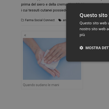
prima del siero e della crema viso. Molti trattamenti
po
i cui tessuti cutanei possiedono caratteristiche simili a
Questo sito 
,
,
Farma Social Connect
antietà
contorno occhi
farmacia
Questo sito web ut
nostro sito web ac
Navigazione
più
articoli
MOSTRA DET
Quando sudano le mani
I cookie necessari con