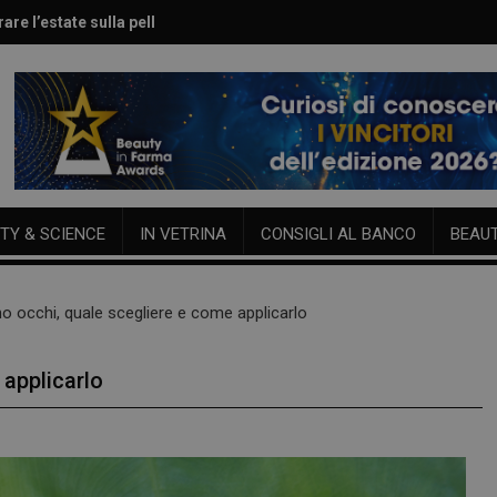
are l’estate sulla pelle
le per viso e corpo
TY & SCIENCE
IN VETRINA
CONSIGLI AL BANCO
BEAU
o occhi, quale scegliere e come applicarlo
 applicarlo