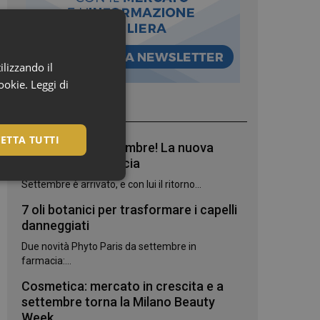
ilizzando il
cookie.
Leggi di
I più letti
ETTA TUTTI
Bentornato, settembre! La nuova
stagione in farmacia
Settembre è arrivato, e con lui il ritorno...
7 oli botanici per trasformare i capelli
danneggiati
Due novità Phyto Paris da settembre in
farmacia:...
Cosmetica: mercato in crescita e a
settembre torna la Milano Beauty
igazione sulle pagine
Week