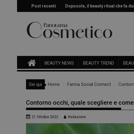
Skip
Post recenti
Doposole, il beauty ritual che fa dur
Effetto glow immediato e modulabi
to
content
BEAUTY NEWS
BEAUTY TREND
BEAU
Sei qui
Home
Farma Social Connect
Contorn
Contorno occhi, quale scegliere e come
21 Ottobre 2022
Redazione