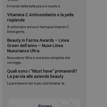
kie.
Il mondo della bellezza si è riunito il...
Vitamina C Antiossidante e la pelle
te sul linguaggio
erico utilizzato per
risplende
utente. Normalmente
e, il modo in cui
A settembre arriva in farmacia Vitamin C
per il sito, ma un
 di accesso per un
Detergente...
Beauty in Farma Awards – Linea
 Google Universal
gnificativo del
Green dell’anno – Nuxe Linea
utilizzato da
Nuxuriance Ultra
to per distinguere
 generato in modo
Nuxuriance Ultra è una linea completa che
e. È incluso in ogni
ato per calcolare i
corregge...
 per i rapporti di
Quali sono i “Must have” primaverili?
ogle Analytics per
La parola alle aziende beauty
La primavera non è più così lontana: la...
rvizio Cookie-
e di consenso sui
e il banner dei
 correttamente.