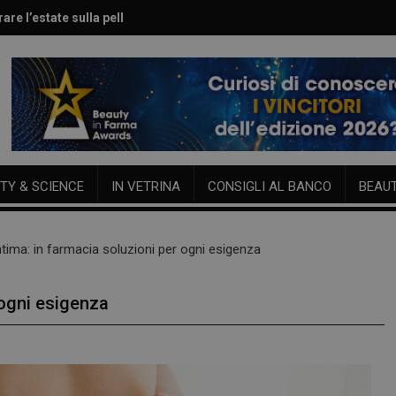
are l’estate sulla pelle
le per viso e corpo
TY & SCIENCE
IN VETRINA
CONSIGLI AL BANCO
BEAU
ntima: in farmacia soluzioni per ogni esigenza
 ogni esigenza