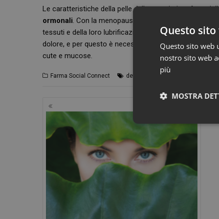
Le caratteristiche della pelle della zona intima femminil
ormonali
. Con la menopausa, in particolare, gli ormoni
Questo sito 
tessuti e della loro lubrificazione. Queste alterazioni
dolore, e per questo è necessario scegliere prodotti più
Questo sito web ut
cute e mucose.
nostro sito web ac
più
,
,
Farma Social Connect
detergenti intimi
farmacia
igiene
MOSTRA DET
Navigazione
articoli
I cookie necessari con