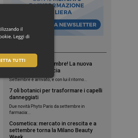
ilizzando il
cookie.
Leggi di
I più letti
ETTA TUTTI
Bentornato, settembre! La nuova
stagione in farmacia
Settembre è arrivato, e con lui il ritorno...
7 oli botanici per trasformare i capelli
danneggiati
Due novità Phyto Paris da settembre in
farmacia:...
Cosmetica: mercato in crescita e a
settembre torna la Milano Beauty
igazione sulle pagine
Week