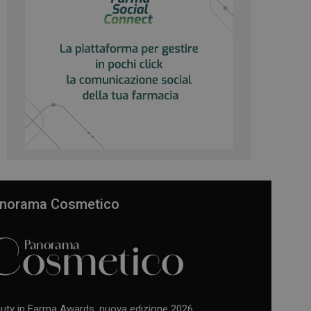
norama Cosmetico
uty in Farma Awards, nuova edizione 2026