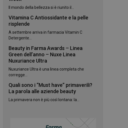
kie.
Il mondo della bellezza si è riunito il...
Vitamina C Antiossidante e la pelle
te sul linguaggio
erico utilizzato per
risplende
utente. Normalmente
e, il modo in cui
A settembre arriva in farmacia Vitamin C
per il sito, ma un
 di accesso per un
Detergente...
Beauty in Farma Awards – Linea
 Google Universal
gnificativo del
Green dell’anno – Nuxe Linea
utilizzato da
Nuxuriance Ultra
to per distinguere
 generato in modo
Nuxuriance Ultra è una linea completa che
e. È incluso in ogni
ato per calcolare i
corregge...
 per i rapporti di
Quali sono i “Must have” primaverili?
ogle Analytics per
La parola alle aziende beauty
La primavera non è più così lontana: la...
rvizio Cookie-
e di consenso sui
e il banner dei
 correttamente.