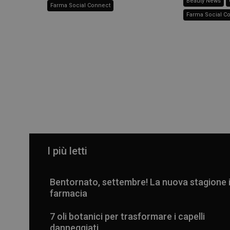
Beauty News
Farma Social Connect
Farma Social C
I più letti
Bentornato, settembre! La nuova stagione 
farmacia
7 oli botanici per trasformare i capelli
danneggiati