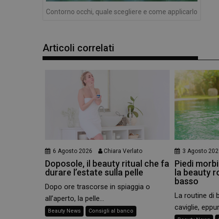
e l'accesso alle aree 
Contorno occhi, quale scegliere e come applicarlo
NOME
PHPSESSID
Articoli correlati
_ga
6 Agosto 2026
Chiara Verlato
3 Agosto 202
_ga_YJ0035S3E9
Doposole, il beauty ritual che fa
Piedi morbid
durare l’estate sulla pelle
la beauty r
CookieScriptConse
basso
Dopo ore trascorse in spiaggia o
La routine di 
all’aperto, la pelle...
caviglie, eppur
Beauty News
Consigli al banco