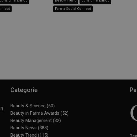
Consigli al banco
Beauty Trend
Consigli al banco
onnect
Farma Social Connect
Categorie
Pa
Beauty & Science
(60)
in
Beauty in Farma Awards
(52)
Beauty Management
(32)
Beauty News
(388)
Beauty Trend
(115)
Bea