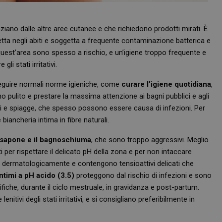
ziano dalle altre aree cutanee e che richiedono prodotti mirati. È
tta negli abiti e soggetta a frequente contaminazione batterica e
quest’area sono spesso a rischio, e un’igiene troppo frequente e
i stati irritativi.
seguire normali norme igieniche, come
curare l’igiene quotidiana
,
pulito e prestare la massima attenzione ai bagni pubblici e agli
toi e spiagge, che spesso possono essere causa di infezioni. Per
biancheria intima in fibre naturali.
e sapone e il bagnoschiuma
, che sono troppo aggressivi. Meglio
i per rispettare il delicato pH della zona e per non intaccare
ti dermatologicamente e contengono tensioattivi delicati che
intimi a pH acido (3.5)
proteggono dal rischio di infezioni e sono
iche, durante il ciclo mestruale, in gravidanza e post-partum.
enitivi degli stati irritativi, e si consigliano preferibilmente in