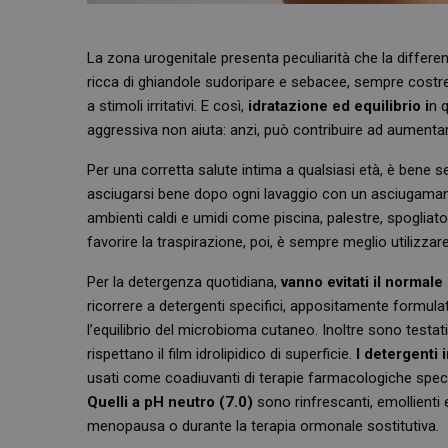
La zona urogenitale presenta peculiarità che la differen
ricca di ghiandole sudoripare e sebacee, sempre costre
a stimoli irritativi. E così,
idratazione ed equilibrio i
n 
aggressiva non aiuta: anzi, può contribuire ad aumentare gl
Per una corretta salute intima a qualsiasi età, è bene 
asciugarsi bene dopo ogni lavaggio con un asciugamano 
ambienti caldi e umidi come piscina, palestre, spoglia
favorire la traspirazione, poi, è sempre meglio utilizzare 
Per la detergenza quotidiana,
vanno evitati il normal
ricorrere a detergenti specifici, appositamente formulat
l’equilibrio del microbioma cutaneo. Inoltre sono testa
rispettano il film idrolipidico di superficie.
I detergenti 
usati come coadiuvanti di terapie farmacologiche specif
Quelli a pH neutro (7.0)
sono rinfrescanti, emollienti e l
menopausa o durante la terapia ormonale sostitutiva.