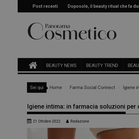
Skip
Post recenti
Doposole, il beauty ritual che fa dur
Effetto glow immediato e modulabi
to
content
BEAUTY NEWS
BEAUTY TREND
BEAU
Sei qui
Home
Farma Social Connect
Igiene i
Igiene intima: in farmacia soluzioni per
21 Ottobre 2022
Redazione