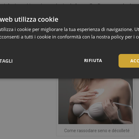
e, infatti, cambiano durante la vita,
in base alle diverse stagioni
 femminili si riducono causando una riduzione dell’elasticità dei
web utilizza cookie
 possono provocare diversi fastidi intimi come secchezza, bruciore e
 delicati e più idratanti, per rimediare alla maggiore secchezza di
ilizza i cookie per migliorare la tua esperienza di navigazione. Ut
consenti a tutti i cookie in conformità con la nostra policy per i 
,
 intima
menopausa
RIFIUTA
TAGLI
ACC
Necessari
Necessari
Come rassodare seno e décolleté
tribuiscono a rendere fruibile il sito web abilitandone funzionalità di base quali la nav