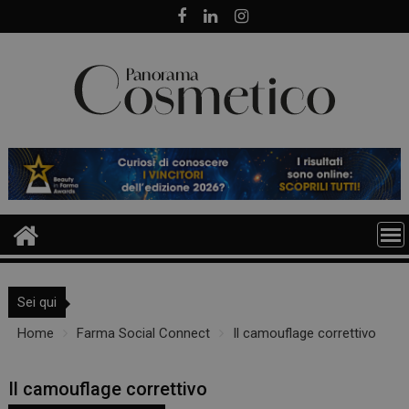
Skip
to
content
Sei qui
Home
Farma Social Connect
Il camouflage correttivo
Il camouflage correttivo