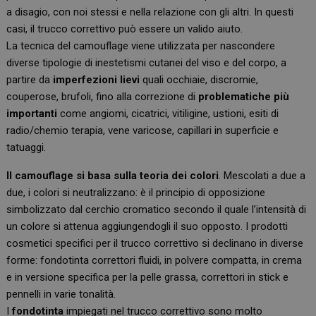
a disagio, con noi stessi e nella relazione con gli altri. In questi
casi, il trucco correttivo può essere un valido aiuto.
La tecnica del camouflage viene utilizzata per nascondere
diverse tipologie di inestetismi cutanei del viso e del corpo, a
partire da
imperfezioni lievi
quali occhiaie, discromie,
couperose, brufoli, fino alla correzione di
problematiche più
importanti
come angiomi, cicatrici, vitiligine, ustioni, esiti di
radio/chemio terapia, vene varicose, capillari in superficie e
tatuaggi.
Il camouflage si basa sulla teoria dei colori
. Mescolati a due a
due, i colori si neutralizzano: è il principio di opposizione
simbolizzato dal cerchio cromatico secondo il quale l’intensità di
un colore si attenua aggiungendogli il suo opposto. I prodotti
cosmetici specifici per il trucco correttivo si declinano in diverse
forme: fondotinta correttori fluidi, in polvere compatta, in crema
e in versione specifica per la pelle grassa, correttori in stick e
pennelli in varie tonalità.
I
fondotinta
impiegati nel trucco correttivo sono molto