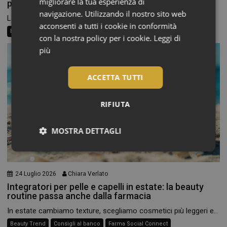
migliorare la tua esperienza di
parte dal basso
navigazione. Utilizzando il nostro sito web
La routine di bellezza non finisce alle caviglie, eppure...
acconsenti a tutti i cookie in conformità
Beauty News
Consigli al banco
Farma Social Connect
con la nostra policy per i cookie.
Leggi di
più
ACCETTA TUTTI
RIFIUTA
MOSTRA DETTAGLI
Necessari
24 Luglio 2026
Chiara Verlato
Integratori per pelle e capelli in estate: la beauty
routine passa anche dalla farmacia
In estate cambiamo texture, scegliamo cosmetici più leggeri e...
Necessari
Beauty Trend
Consigli al banco
Farma Social Connect