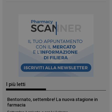
_ga_YJ0035S3E9
.panoramacosmetico.it
1 anno 1
mese
CookieScriptConsent
5 mesi 3
CookieScript
settimane
www.panoramacosmetico.it
I più letti
Bentornato, settembre! La nuova stagione in
farmacia