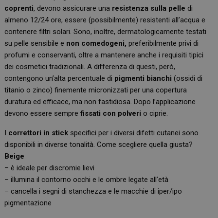
coprenti
, devono assicurare una
resistenza sulla pelle
di
almeno 12/24 ore, essere (possibilmente) resistenti all’acqua e
contenere filtri solari. Sono, inoltre, dermatologicamente testati
su pelle sensibile e
non comedogeni,
preferibilmente privi di
profumi e conservanti, oltre a mantenere anche i requisiti tipici
dei cosmetici tradizionali. A differenza di questi, però,
contengono un’alta percentuale di
pigmenti bianchi
(ossidi di
titanio o zinco) finemente micronizzati per una copertura
duratura ed efficace, ma non fastidiosa. Dopo l’applicazione
devono essere sempre
fissati con polveri
o ciprie.
I
correttori in stick
specifici per i diversi difetti cutanei sono
disponibili in diverse tonalità. Come scegliere quella giusta?
Beige
– è ideale per discromie lievi
– illumina il contorno occhi e le ombre legate all’età
– cancella i segni di stanchezza e le macchie di iper/ipo
pigmentazione