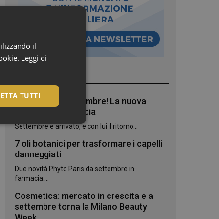
ilizzando il
cookie.
Leggi di
I più letti
ETTA TUTTI
Bentornato, settembre! La nuova
stagione in farmacia
Settembre è arrivato, e con lui il ritorno...
7 oli botanici per trasformare i capelli
danneggiati
Due novità Phyto Paris da settembre in
farmacia:...
Cosmetica: mercato in crescita e a
settembre torna la Milano Beauty
igazione sulle pagine
Week