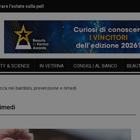
are l’estate sulla pelle
le per viso e corpo
TY & SCIENCE
IN VETRINA
CONSIGLI AL BANCO
BEAU
ecca nei bambini, prevenzione e rimedi
rimedi