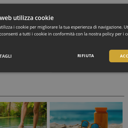
web utilizza cookie
ilizza i cookie per migliorare la tua esperienza di navigazione. Ut
consenti a tutti i cookie in conformità con la nostra policy per i 
RIFIUTA
TAGLI
ACC
Il camouflage correttivo
Necessari
Necessari
tribuiscono a rendere fruibile il sito web abilitandone funzionalità di base quali la nav