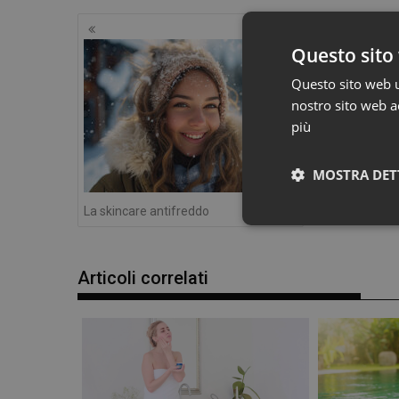
Navigazione
articoli
Questo sito 
Questo sito web ut
nostro sito web ac
più
MOSTRA DET
La skincare antifreddo
Articoli correlati
I cookie necessari con