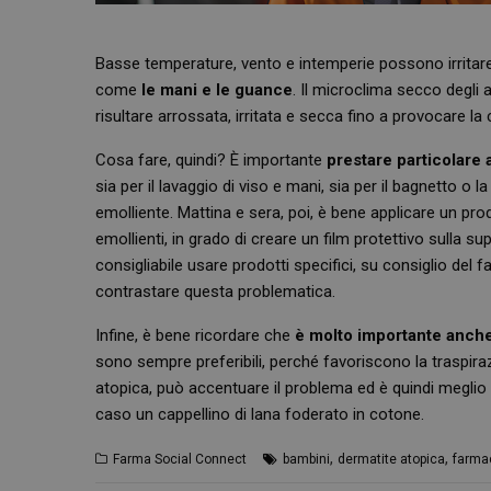
Basse temperature, vento e intemperie possono irritare 
come
le mani e le guance
. Il microclima secco degli a
risultare arrossata, irritata e secca fino a provocare la 
Cosa fare, quindi? È importante
prestare particolare 
sia per il lavaggio di viso e mani, sia per il bagnetto o 
emolliente. Mattina e sera, poi, è bene applicare un pro
emollienti, in grado di creare un film protettivo sulla s
consigliabile usare prodotti specifici, su consiglio del f
contrastare questa problematica.
Infine, è bene ricordare che
è molto importante anche 
sono sempre preferibili, perché favoriscono la traspira
atopica, può accentuare il problema ed è quindi meglio ev
caso un cappellino di lana foderato in cotone.
,
,
Farma Social Connect
bambini
dermatite atopica
farma