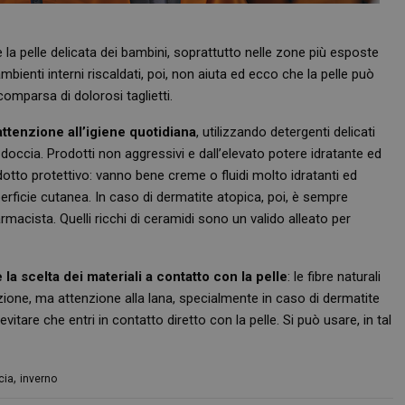
la pelle delicata dei bambini, soprattutto nelle zone più esposte
mbienti interni riscaldati, poi, non aiuta ed ecco che la pelle può
comparsa di dolorosi taglietti.
attenzione all’igiene quotidiana
, utilizzando detergenti delicati
la doccia. Prodotti non aggressivi e dall’elevato potere idratante ed
dotto protettivo: vanno bene creme o fluidi molto idratanti ed
uperficie cutanea. In caso di dermatite atopica, poi, è sempre
armacista. Quelli ricchi di ceramidi sono un valido alleato per
la scelta dei materiali a contatto con la pelle
: le fibre naturali
zione, ma attenzione alla lana, specialmente in caso di dermatite
itare che entri in contatto diretto con la pelle. Si può usare, in tal
,
cia
inverno