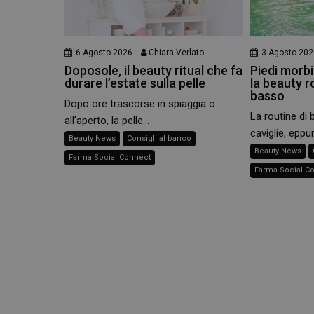
e l'accesso alle aree 
NOME
PHPSESSID
6 Agosto 2026
Chiara Verlato
3 Agosto 202
Doposole, il beauty ritual che fa
Piedi morbid
durare l’estate sulla pelle
la beauty r
basso
Dopo ore trascorse in spiaggia o
La routine di 
all’aperto, la pelle...
_ga
caviglie, eppur
Beauty News
Consigli al banco
Beauty News
Farma Social Connect
Farma Social C
_ga_YJ0035S3E9
CookieScriptConse