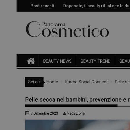
Skip
Post recenti
Doposole, il beauty ritual che fa dur
Effetto glow immediato e modulabi
to
content
BEAUTY NEWS
BEAUTY TREND
BEAU
Sei qui
Home
Farma Social Connect
Pelle s
Pelle secca nei bambini, prevenzione e 
7 Dicembre 2023
Redazione