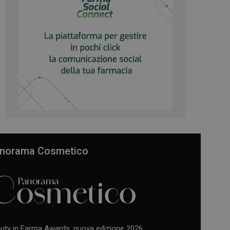
norama Cosmetico
uty in Farma Awards, nuova edizione 2026