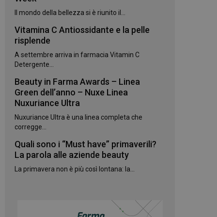
kie.
Il mondo della bellezza si è riunito il...
Vitamina C Antiossidante e la pelle
te sul linguaggio
erico utilizzato per
risplende
utente. Normalmente
e, il modo in cui
A settembre arriva in farmacia Vitamin C
per il sito, ma un
 di accesso per un
Detergente...
Beauty in Farma Awards – Linea
 Google Universal
gnificativo del
Green dell’anno – Nuxe Linea
utilizzato da
Nuxuriance Ultra
to per distinguere
 generato in modo
Nuxuriance Ultra è una linea completa che
e. È incluso in ogni
ato per calcolare i
corregge...
 per i rapporti di
Quali sono i “Must have” primaverili?
ogle Analytics per
La parola alle aziende beauty
La primavera non è più così lontana: la...
rvizio Cookie-
e di consenso sui
e il banner dei
 correttamente.