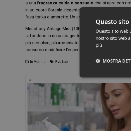
a una
fragranza calda e sensuale
che si apre con not
in un cuore floreale elegante e avvolgente e si chiude s
fava tonka e ambrette. Un equilibrio olfattivo che trasf
Questo sito 
Mesobody Antiage Mist (100 ml) rappresenta una nuova v
Questo sito web ut
si fondono in un unico gesto. È la risposta a una doma
nostro sito web ac
più semplice, più immediato e al tempo stesso altamen
più
consumo e ridefinire l’esperienza quotidiana della cura 
MOSTRA DET
In Vetrina
Rvb Lab
Navigazione
articoli
I cookie necessari con