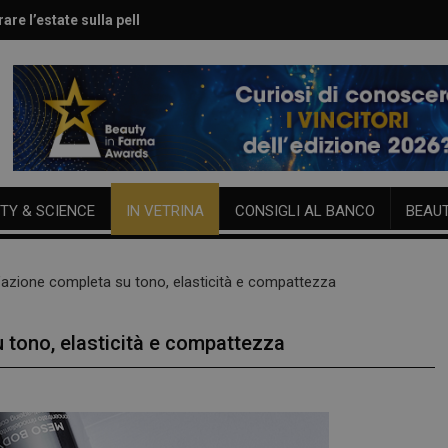
are l’estate sulla pelle
le per viso e corpo
TY & SCIENCE
IN VETRINA
CONSIGLI AL BANCO
BEAU
’azione completa su tono, elasticità e compattezza
 tono, elasticità e compattezza