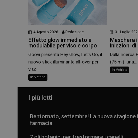
4 Agosto 2026
Redazione
31 Luglio 20
Effetto glow immediato e
Maschera in
modulabile per viso e corpo
iniezioni di
Goovi presenta Hey Glow, Let’s Go, il
Dalla ricerca 
nuovo stick illuminante all-over per
(75 ml) una...
viso...
In Vetrina
In Vetrina
I più letti
Bentornato, settembre! La nuova stagione 
farmacia
7 oli botanici per trasformare i capelli