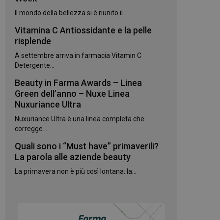
kie.
Il mondo della bellezza si è riunito il...
Vitamina C Antiossidante e la pelle
te sul linguaggio
risplende
erico utilizzato per
utente. Normalmente
A settembre arriva in farmacia Vitamin C
e, il modo in cui
per il sito, ma un
Detergente...
 di accesso per un
Beauty in Farma Awards – Linea
 Google Universal
Green dell’anno – Nuxe Linea
gnificativo del
Nuxuriance Ultra
utilizzato da
to per distinguere
 generato in modo
Nuxuriance Ultra è una linea completa che
e. È incluso in ogni
corregge...
ato per calcolare i
 per i rapporti di
Quali sono i “Must have” primaverili?
La parola alle aziende beauty
ogle Analytics per
La primavera non è più così lontana: la...
rvizio Cookie-
e di consenso sui
e il banner dei
 correttamente.