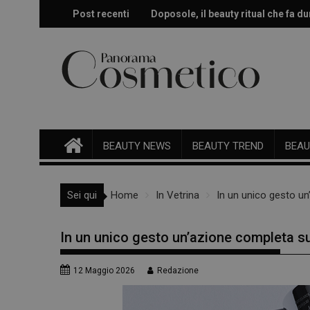
Skip
Post recenti
Doposole, il beauty ritual che fa dur
Effetto glow immediato e modulabi
to
content
BEAUTY NEWS
BEAUTY TREND
BEAU
Sei qui
Home
In Vetrina
In un unico gesto un
In un unico gesto un’azione completa su
12 Maggio 2026
Redazione