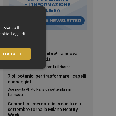
ilizzando il
cookie.
Leggi di
I più letti
Bentornato, settembre! La nuova
ETTA TUTTI
stagione in farmacia
Settembre è arrivato, e con lui il ritorno...
7 oli botanici per trasformare i capelli
danneggiati
Due novità Phyto Paris da settembre in
farmacia:...
Cosmetica: mercato in crescita e a
settembre torna la Milano Beauty
Week
igazione sulle pagine