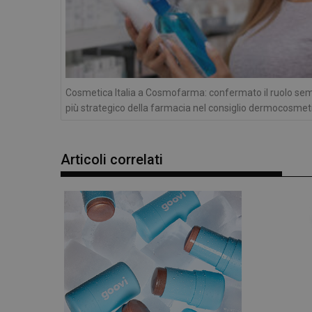
e l'accesso alle aree 
NOME
PHPSESSID
Cosmetica Italia a Cosmofarma: confermato il ruolo se
più strategico della farmacia nel consiglio dermocosmet
_ga
Articoli correlati
_ga_YJ0035S3E9
CookieScriptConse