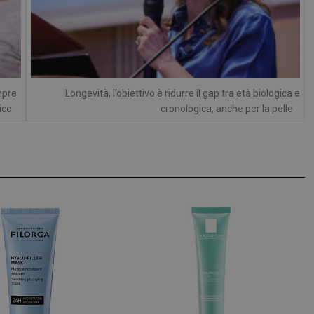
protette del sito. Il sito web non è in grado di funzionare correttamente senza questi coo
FORNITORE
/
DOMINIO
SCADENZA
DESCRIZIONE
Sessione
Cookie generato da applicazioni basa
PHP.net
PHP. Si tratta di un identificatore gen
.www.panoramacosmetico.it
mantenere le variabili di sessione 
è un numero generato in modo casual
viene utilizzato può essere specifico 
mpre
Longevità, l’obiettivo è ridurre il gap tra età biologica e
buon esempio è mantenere uno stato
ico
cronologica, anche per la pelle
utente tra le pagine.
1 anno 1
Questo nome di cookie è associato a
Google LLC
mese
Analytics, che è un aggiornamento si
.panoramacosmetico.it
servizio di analisi più comunemente 
Google. Questo cookie viene utilizza
utenti unici assegnando un numero
casuale come identificatore del client
richiesta di pagina in un sito e utilizz
dati di visitatori, sessioni e campagne
analisi dei siti.
.panoramacosmetico.it
1 anno 1
Questo cookie viene utilizzato da Go
mese
mantenere lo stato della sessione.
nt
5 mesi 3
Questo cookie viene utilizzato dal se
CookieScript
settimane
Script.com per ricordare le preferenz
www.panoramacosmetico.it
cookie dei visitatori. È necessario ch
cookie di Cookie-Script.com funzioni