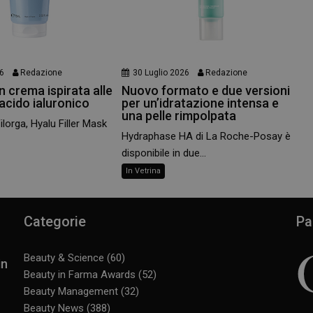
26
Redazione
30 Luglio 2026
Redazione
 crema ispirata alle
Nuovo formato e due versioni
 acido ialuronico
per un’idratazione intensa e
una pelle rimpolpata
Filorga, Hyalu Filler Mask
Hydraphase HA di La Roche-Posay è
disponibile in due...
In Vetrina
Categorie
Pa
Beauty & Science
(60)
in
Beauty in Farma Awards
(52)
Beauty Management
(32)
Beauty News
(388)