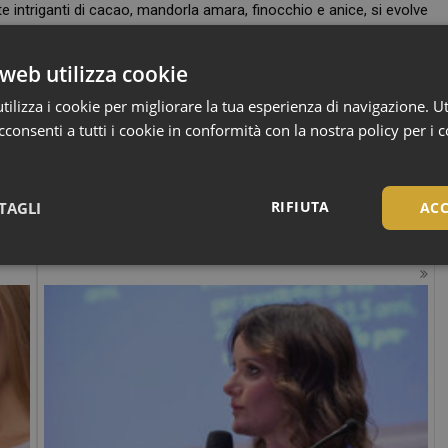
e intriganti di cacao, mandorla amara, finocchio e anice, si evolve
u un fondo intenso e persistente di ambra grigia, sandalo, vaniglia,
orma ogni applicazione in un rituale di benessere e piacere.
web utilizza cookie
isione del body care, in cui performance, praticità e sensorialità
ilizza i cookie per migliorare la tua esperienza di navigazione. Ut
nda precisa del mercato, quella di un trattamento corpo antietà
consenti a tutti i cookie in conformità con la nostra policy per i 
te efficace, capace di accompagnare le nuove abitudini di
del corpo.
RIFIUTA
TAGLI
ACC
Necessari
Necessari
tribuiscono a rendere fruibile il sito web abilitandone funzionalità di base quali la nav