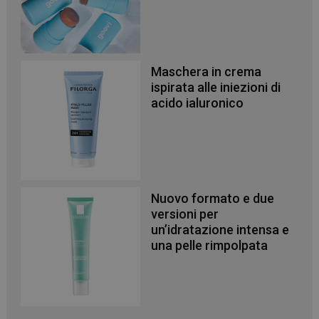
Maschera in crema
ispirata alle iniezioni di
acido ialuronico
_ga
1 anno 1
Google LLC
mese
.panoramacosmetico.it
Nuovo formato e due
versioni per
un’idratazione intensa e
una pelle rimpolpata