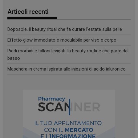
Articoli recenti
Doposole, il beauty ritual che fa durare l’estate sulla pelle
Effetto glow immediato e modulabile per viso e corpo
Piedi morbidi e talloni levigati: la beauty routine che parte dal
basso
Maschera in crema ispirata alle iniezioni di acido ialuronico
_ga_YJ0035S3E9
.panoramacosmetico.it
1 anno 1
mese
CookieScriptConsent
5 mesi 3
CookieScript
settimane
www.panoramacosmetico.it