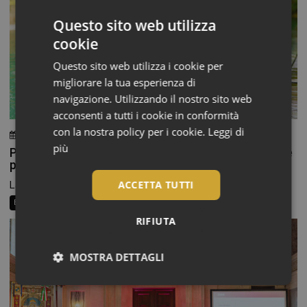
Questo sito web utilizza
cookie
Questo sito web utilizza i cookie per
migliorare la tua esperienza di
navigazione. Utilizzando il nostro sito web
acconsenti a tutti i cookie in conformità
con la nostra policy per i cookie.
Leggi di
3 Agosto 2026
Chiara Verlato
più
Piedi morbidi e talloni levigati: la beauty routine che
parte dal basso
ACCETTA TUTTI
La routine di bellezza non finisce alle caviglie, eppure...
Beauty News
Consigli al banco
Farma Social Connect
RIFIUTA
MOSTRA DETTAGLI
Necessari