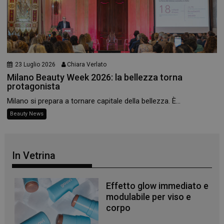
Necessari
23 Luglio 2026
Chiara Verlato
I cookie necessari contribuiscono a rendere fruibile il
Milano Beauty Week 2026: la bellezza torna
sito web abilitandone funzionalità di base quali la
protagonista
navigazione sulle pagine e l'accesso alle aree
protette del sito. Il sito web non è in grado di
Milano si prepara a tornare capitale della bellezza. È...
funzionare correttamente senza questi cookie.
Beauty News
NOME
FORNITORE
/
DOMINIO
SCADENZA
PHPSESSID
Sessione
PHP.net
.www.panoramacosmetico.it
In Vetrina
Effetto glow immediato e
modulabile per viso e
corpo