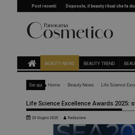
Skip
Post recenti
Doposole, il beauty ritual che fa dur
Effetto glow immediato e modulabi
to
content
BEAUTY NEWS
BEAUTY TREND
BEAU
Sei qui
Home
Beauty News
Life Science Exce
Life Science Excellence Awards 2025: sve
20 Giugno 2025
Redazione