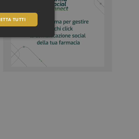
ETTA TUTTI
igazione sulle pagine
kie.
te sul linguaggio
erico utilizzato per
utente. Normalmente
e, il modo in cui
per il sito, ma un
 di accesso per un