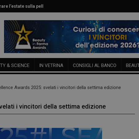
are l’estate sulla pelle
le per viso e corpo
TY & SCIENCE
IN VETRINA
CONSIGLI AL BANCO
BEAU
llence Awards 2025: svelati i vincitori della settima edizione
lati i vincitori della settima edizione