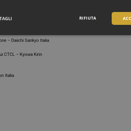
RIFIUTA
TAGLI
ACC
Necessari
ne – Daiichi Sankyo Italia
sui CTCL – Kyowa Kirin
n Italia
Necessari
tribuiscono a rendere fruibile il sito web abilitandone funzionalità di base quali la nav
protette del sito. Il sito web non è in grado di funzionare correttamente senza questi coo
FORNITORE
/
DOMINIO
SCADENZA
DESCRIZIONE
Sessione
Cookie generato da applicazioni basa
PHP.net
PHP. Si tratta di un identificatore gen
.www.panoramacosmetico.it
mantenere le variabili di sessione 
è un numero generato in modo casual
viene utilizzato può essere specifico 
buon esempio è mantenere uno stato