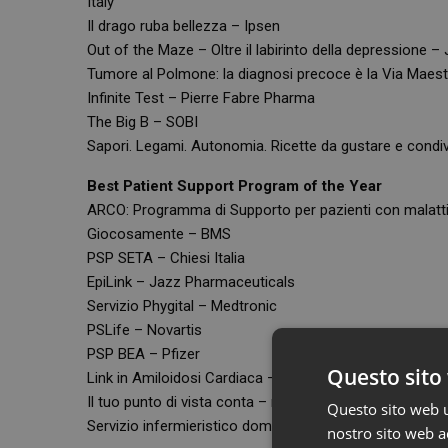
Italy
Il drago ruba bellezza – Ipsen
Out of the Maze – Oltre il labirinto della depressione
Tumore al Polmone: la diagnosi precoce è la Via Mae
Infinite Test – Pierre Fabre Pharma
The Big B – SOBI
Sapori. Legami. Autonomia. Ricette da gustare e condiv
Best Patient Support Program of the Year
ARCO: Programma di Supporto per pazienti con malatti
Giocosamente – BMS
PSP SETA – Chiesi Italia
EpiLink – Jazz Pharmaceuticals
Servizio Phygital – Medtronic
PSLife – Novartis
PSP BEA – Pfizer
Questo sito 
Link in Amiloidosi Cardiaca – Pfizer
Il tuo punto di vista conta – non lasciare che le macul
Questo sito web ut
Servizio infermieristico domiciliare nei trial clinici – San
nostro sito web ac