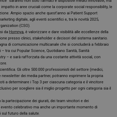
ience” saranno non solo farmaci e dispositivi medici innovativi, ma
impatto in aree cruciali come la corporate social responsibility, le
azione. Ampio spazio anche quest’anno ai Patient Support
eting digitale, agli eventi scientifici e, tra le novità 2025,
rganization (CSO).
ssi da
Homnya
, è valorizzare e dare visibilità alle eccellenze della
ione presso clinici, stakeholder e decisori del sistema sanitario.
pagna di comunicazione multicanale che si concluderà a febbraio
i – tra cui Popular Science, Quotidiano Sanità, Sanità
ry – e sarà rafforzata da una costante attività social, con
tore.
entifica. Gli oltre 500.000 professionisti del settore (medici,
e newsletter dei media partner, potranno esprimere la propria
voti a determinare i Top 3 per ciascuna categoria e il vincitore
usivo per scegliere sia il miglio progetto per ogni categoria sia il
la partecipazione dei giurati, dei team vincitori e dei
 Un evento celebrativo ma anche un importante momento di
 sul futuro della salute.