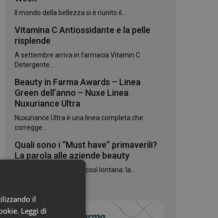
Il mondo della bellezza si è riunito il...
Vitamina C Antiossidante e la pelle
risplende
A settembre arriva in farmacia Vitamin C
Detergente...
Beauty in Farma Awards – Linea
Green dell’anno – Nuxe Linea
Nuxuriance Ultra
Nuxuriance Ultra è una linea completa che
corregge...
Quali sono i “Must have” primaverili?
La parola alle aziende beauty
La primavera non è più così lontana: la...
ilizzando il
cookie.
Leggi di