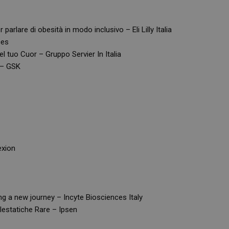
parlare di obesità in modo inclusivo – Eli Lilly Italia
ces
el tuo Cuor – Gruppo Servier In Italia
 – GSK
exion
g a new journey – Incyte Biosciences Italy
olestatiche Rare – Ipsen