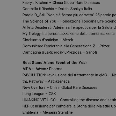
Fabry’s Kitchen – Chiesi Global Rare Diseases
Controlla il Rischio – Daiichi Sankyo Italia
Parole O_Stili “Non c’è forma più corretta” 25 parole per 
The Science of You – Fondazione Toscana Life Scien
Affetti Desiderati. Aderenza Terapeutica per la Salute d
My Trelegy: La personalizzazione della comunicazione
Giochiamo d’anticipo – Merck
Comunicare l’emicrania alla Generazione Z – Pfizer
Campagna #LaRicercaPiùPreziosa – Sanofi
Best Stand Alone Event of the Year
AIDA – Advanz Pharma
RAVULUTION: l’evoluzione del trattamento in gMG – Al
thE Pathway – Astrazeneca
New Overture – Chiesi Global Rare Diseases
Lung League – GSK
HIJAKING VITILIGO – Controlling the disease and settin
HEPIC: Insieme per cambiare la Storia delle Malattie C
Emblema – Menarini Stemline