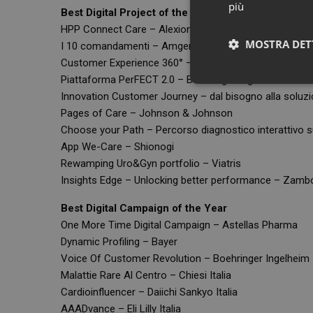
più
Best Digital Project of the Year
HPP Connect Care – Alexion
MOSTRA DET
I 10 comandamenti – Amgen
Customer Experience 360° – Bayer
Piattaforma PerFECT 2.0 – Boehringer Ingelheim
Innovation Customer Journey – dal bisogno alla soluzio
Pages of Care – Johnson & Johnson
Choose your Path – Percorso diagnostico interattivo 
App We-Care – Shionogi
Rewamping Uro&Gyn portfolio – Viatris
Insights Edge – Unlocking better performance – Zambo
Best Digital Campaign of the Year
I cookie necessari con
e l'accesso alle aree 
One More Time Digital Campaign – Astellas Pharma
Dynamic Profiling – Bayer
NOME
Voice Of Customer Revolution – Boehringer Ingelheim
PHPSESSID
Malattie Rare Al Centro – Chiesi Italia
Cardioinfluencer – Daiichi Sankyo Italia
AAADvance – Eli Lilly Italia