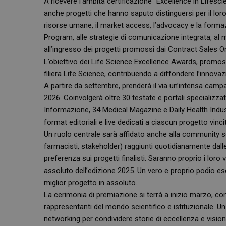
A ricevere l’ambita certificazione “Excellence in Lifesc
anche progetti che hanno saputo distinguersi per il loro 
risorse umane, il market access, l’advocacy e la form
Program, alle strategie di comunicazione integrata, al mark
all’ingresso dei progetti promossi dai Contract Sales O
L’obiettivo dei Life Science Excellence Awards, promo
filiera Life Science, contribuendo a diffondere l’innovaz
A partire da settembre, prenderà il via un’intensa cam
2026. Coinvolgerà oltre 30 testate e portali specializzat
Informazione, 34 Medical Magazine e Daily Health Indust
format editoriali e live dedicati a ciascun progetto vinci
Un ruolo centrale sarà affidato anche alla community sci
farmacisti, stakeholder) raggiunti quotidianamente dall
preferenza sui progetti finalisti. Saranno proprio i loro 
assoluto dell’edizione 2025. Un vero e proprio podio escl
miglior progetto in assoluto.
La cerimonia di premiazione si terrà a inizio marzo, con 
rappresentanti del mondo scientifico e istituzionale.
networking per condividere storie di eccellenza e visioni