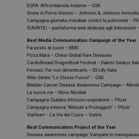
EGPA: Affrontiamola Insieme – GSK
_ga
Storie in Prima Visione – Johnson & Johnson Innovati
Campagna giornata mondiale contro la polmonite – Pfi
SUN4YOU – piattaforma web dedicata agli Intensivisti 
Best Media Communication Campaign of the Year
Fai posto al cuore – BMS
Pizza Mara – Chiesi Global Rare Diseases
_ga_YJ0035S3E9
CardioBreast DragonBoat Festival – Daiichi Sankyo Ital
CookieScriptConse
Pensaci. Per non dimenticarlo – Eli Lilly Italia
Web-Series “Lo Stesso Fuoco” – GSK
Bladder Cancer Disease Awareness Campaign – Merck
La nuova me – Novo Nordisk
Campagna Giubileo infezioni respiratorie – Pfizer
Campagna esterna “Abituati a Proteggerti” – Pfizer
ViaHeart – La Via del Cuore – Viatris
Best Communication Project of the Year
Disease awareness campaign: Vampate in menopausa 