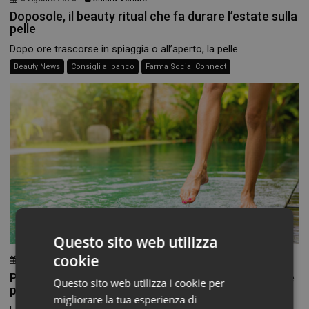
Doposole, il beauty ritual che fa durare l’estate sulla
pelle
Dopo ore trascorse in spiaggia o all’aperto, la pelle...
Beauty News
Consigli al banco
Farma Social Connect
Questo sito web utilizza
cookie
3 Agosto 2026
Chiara Verlato
Piedi morbidi e talloni levigati: la beauty routine che
Questo sito web utilizza i cookie per
parte dal basso
migliorare la tua esperienza di