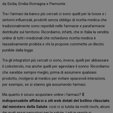
da Sicilia, Emilia-Romagna e Piemonte.
Tra i farmaci da banco più cercati ci sono quelli per la tosse e i
sintomi influenzali, prodotti senza obbligo di ricetta medica che
tradizionalmente sono reperibili nelle farmacie e parafarmacie
distribuite sul territorio. Ricordiamo, infatti, che in Italia la vendita
online di tutti i medicinali che richiedono ricetta medica è
tassativamente proibita e chi la propone commette un illecito
punibile dalla legge.
Tra gli integratori più cercati ci sono, invece, quelli per abbassare
il colesterolo, ma anche quelli per agevolare il sonno. Ricordiamo
che sarebbe sempre meglio, prima di assumere qualsiasi
prodotto, rivolgersi al medico per evitare spiacevoli interazioni,
per esempio, se si stanno già assumendo farmaci.
Ma quanto è sicuro acquistare online i farmaci?
È
indispensabile affidarsi a siti web dotati del bollino rilasciato
dal ministero della Salute
: così ci si tutela da molti rischi, alcuni
dei quali assai pericolosi per la salute. I siti in regola si