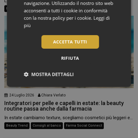
La routine di bellezza non finisce alle caviglie, eppure...
navigazione. Utilizzando il nostro sito web
Beauty News
Consigli al banco
Farma Social Connect
acconsenti a tutti i cookie in conformità
con la nostra policy per i cookie.
Leggi di
più
ACCETTA TUTTI
RIFIUTA
MOSTRA DETTAGLI
Necessari
24 Luglio 2026
Chiara Verlato
Integratori per pelle e capelli in estate: la beauty
routine passa anche dalla farmacia
In estate cambiamo texture, scegliamo cosmetici più leggeri e...
Beauty Trend
Consigli al banco
Farma Social Connect
Necessari