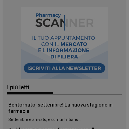
_ga_YJ0035S3E9
.panoramacosmetico.it
1 anno 1
mese
CookieScriptConsent
5 mesi 3
CookieScript
I più letti
settimane
www.panoramacosmetico.it
Bentornato, settembre! La nuova stagione in
farmacia
Settembre è arrivato, e con lui il ritorno...