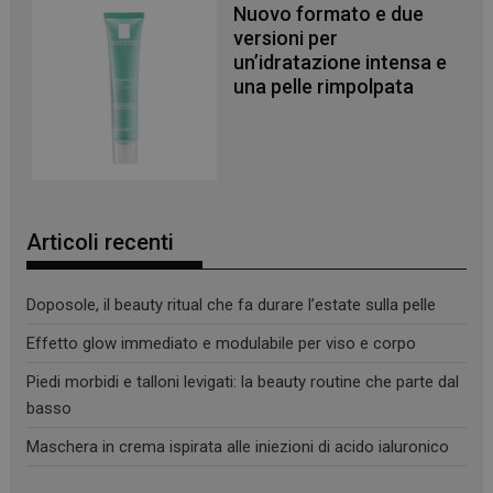
Nuovo formato e due
I cookie necessari contribuiscono a rendere fruibile il
sito web abilitandone funzionalità di base quali la
versioni per
navigazione sulle pagine e l'accesso alle aree
un’idratazione intensa e
protette del sito. Il sito web non è in grado di
una pelle rimpolpata
funzionare correttamente senza questi cookie.
NOME
FORNITORE
/
DOMINIO
SCADENZA
PHPSESSID
Sessione
PHP.net
.www.panoramacosmetico.it
Articoli recenti
Doposole, il beauty ritual che fa durare l’estate sulla pelle
Effetto glow immediato e modulabile per viso e corpo
Piedi morbidi e talloni levigati: la beauty routine che parte dal
basso
Maschera in crema ispirata alle iniezioni di acido ialuronico