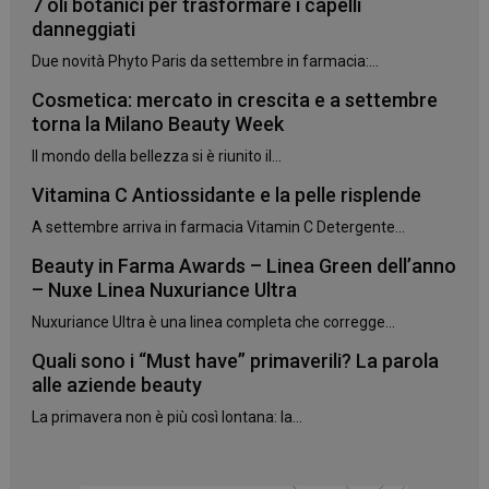
7 oli botanici per trasformare i capelli
danneggiati
Due novità Phyto Paris da settembre in farmacia:...
Cosmetica: mercato in crescita e a settembre
torna la Milano Beauty Week
Il mondo della bellezza si è riunito il...
Vitamina C Antiossidante e la pelle risplende
_ga_YJ0035S3E9
.panoramacosmetico.it
1 anno 1
mese
A settembre arriva in farmacia Vitamin C Detergente...
Beauty in Farma Awards – Linea Green dell’anno
– Nuxe Linea Nuxuriance Ultra
Nuxuriance Ultra è una linea completa che corregge...
CookieScriptConsent
5 mesi 3
CookieScript
settimane
www.panoramacosmetico.it
Quali sono i “Must have” primaverili? La parola
alle aziende beauty
La primavera non è più così lontana: la...