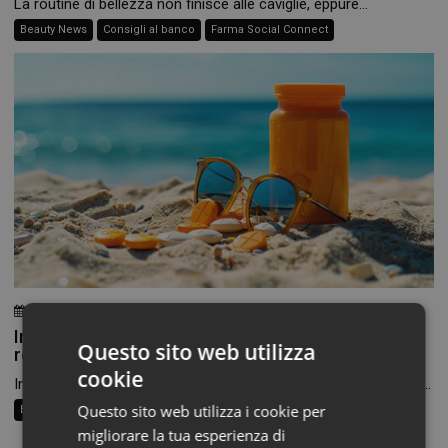
La routine di bellezza non finisce alle caviglie, eppure...
Beauty News
Consigli al banco
Farma Social Connect
24 Luglio 2026
Chiara Verlato
Integratori per pelle e capelli in estate: la beauty
Questo sito web utilizza
routine passa anche dalla farmacia
cookie
In estate cambiamo texture, scegliamo cosmetici più leggeri e...
Questo sito web utilizza i cookie per
Beauty Trend
Consigli al banco
Farma Social Connect
migliorare la tua esperienza di