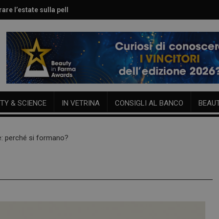
are l’estate sulla pelle
le per viso e corpo
TY & SCIENCE
IN VETRINA
CONSIGLI AL BANCO
BEAU
: perché si formano?