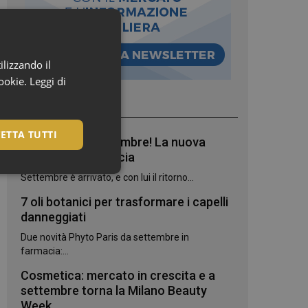
ilizzando il
cookie.
Leggi di
I più letti
ETTA TUTTI
Bentornato, settembre! La nuova
stagione in farmacia
Settembre è arrivato, e con lui il ritorno...
7 oli botanici per trasformare i capelli
danneggiati
Due novità Phyto Paris da settembre in
farmacia:...
Cosmetica: mercato in crescita e a
settembre torna la Milano Beauty
igazione sulle pagine
Week