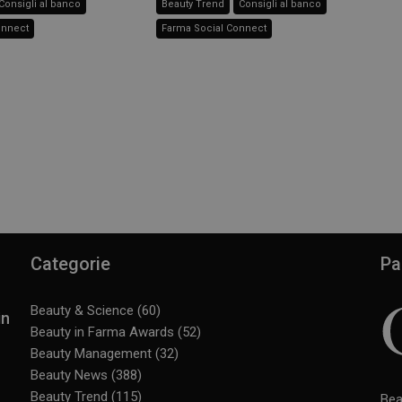
Consigli al banco
Beauty Trend
Consigli al banco
onnect
Farma Social Connect
Categorie
Pa
Beauty & Science
(60)
in
Beauty in Farma Awards
(52)
Beauty Management
(32)
Beauty News
(388)
Beauty Trend
(115)
Bea