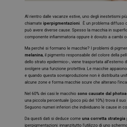
Al rientro dalle vacanze estive, uno degli inestetismi p
chiamate
iperpigmentazioni
. È un problema diffuso 
può avere diverse cause. Spesso la macchia in superfi
componente infiammatoria oppure è dovuto a cambi or
Ma perché si formano le macchie? I problemi di pigment
melanina
, il pigmento responsabile del colore della pel
dello strato epidermico-, viene trasportata all’esterno de
svolgere una funzione protettiva. Le macchie appaion
e quando questa sovraproduzione non è distribuita unifo
alcune zone e forma macchie scure che alterano l’incar
Nel 60% dei casi le macchio
sono causate dal photoa
una piccola percentuale (poco più del 10%) trova il suo p
Seguono numeri inferiori che individuano le cause in c
Da questi dati si deduce come
una corretta strategia
iperpigmentazioni: innanzitutto l’utilizzo di uno scherm