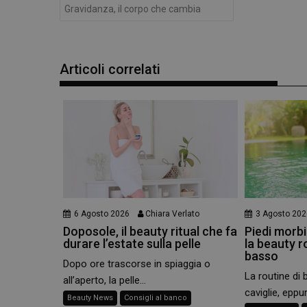
e l'accesso alle aree 
Gravidanza, il corpo che cambia
NOME
PHPSESSID
Articoli correlati
_ga
6 Agosto 2026
Chiara Verlato
3 Agosto 202
_ga_YJ0035S3E9
Doposole, il beauty ritual che fa
Piedi morbid
durare l’estate sulla pelle
la beauty r
CookieScriptConse
basso
Dopo ore trascorse in spiaggia o
La routine di 
all’aperto, la pelle...
caviglie, eppur
Beauty News
Consigli al banco