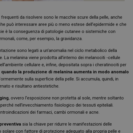
iù frequenti da risolvere sono le macchie scure della pelle, anche
che può interessare aree più o meno estese dell’epidermide e che
cie è la conseguenza di patologie cutanee o sistemiche con
monali, come, per esempio, la gravidanza.
azione sono legati a un’anomalia nel ciclo metabolico della
le. La melanina viene prodotta all’interno dei melanociti -cellule
ll’ambiente cellulare e, infine, depositata sopra i cheratinociti per
o
quando la produzione di melanina aumenta in modo anomalo
rmemente sulla superficie della pelle. Si accumula, quindi, in
nato e risultano antiestetiche.
ging
, ovvero l’esposizione non protetta al sole, mentre soltanto
erché nell’invecchiamento fisiologico dei tessuti epiteliali.
ontroindicazioni dei farmaci, cambi ormonali e acne.
 preventiva
sia la chiave per ridurre le manifestazioni delle
o solare con fattore di protezione adeguato alla propria pelle e