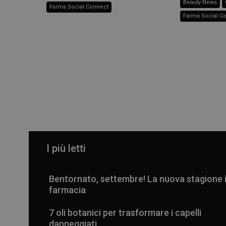
Beauty News
Farma Social Connect
Farma Social C
I più letti
Bentornato, settembre! La nuova stagione 
farmacia
7 oli botanici per trasformare i capelli
danneggiati