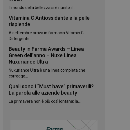
kie.
Il mondo della bellezza si è riunito il...
Vitamina C Antiossidante e la pelle
te sul linguaggio
erico utilizzato per
risplende
utente. Normalmente
e, il modo in cui
A settembre arriva in farmacia Vitamin C
per il sito, ma un
 di accesso per un
Detergente...
Beauty in Farma Awards – Linea
 Google Universal
gnificativo del
Green dell’anno – Nuxe Linea
utilizzato da
Nuxuriance Ultra
to per distinguere
 generato in modo
Nuxuriance Ultra è una linea completa che
e. È incluso in ogni
ato per calcolare i
corregge...
 per i rapporti di
Quali sono i “Must have” primaverili?
ogle Analytics per
La parola alle aziende beauty
La primavera non è più così lontana: la...
rvizio Cookie-
e di consenso sui
e il banner dei
 correttamente.