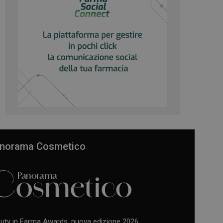
norama Cosmetico
uty in Farma Awards, nuova edizione 2026