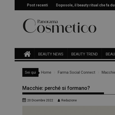
Skip
Post recenti
Doposole, il beauty ritual che fa dur
Effetto glow immediato e modulabi
to
content
BEAUTY NEWS
BEAUTY TREND
BEAU
Sei qui
Home
Farma Social Connect
Macchie
Macchie: perché si formano?
20 Dicembre 2022
Redazione