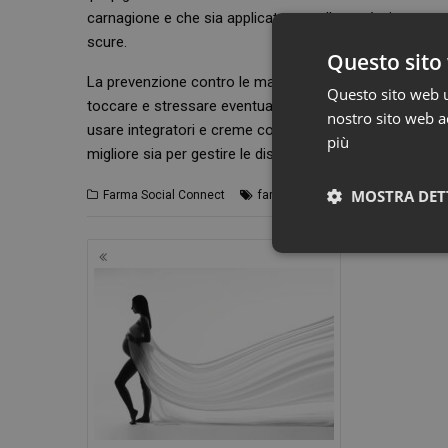
carnagione e che sia applicata tutto l’anno è sicurame
scure.
Questo sito 
La prevenzione contro le macchie sulla pelle si concretiz
Questo sito web ut
toccare e stressare eventuali zone colpite dall’acne, pre
nostro sito web ac
usare integratori e creme con fattori antiossidanti. Chi
più
migliore sia per gestire le discromie già presenti, sia pe
,
,
MOSTRA DET
Farma Social Connect
farmacia
iperpigmentazione
mac
Navigazione
articoli
I cookie necessari con