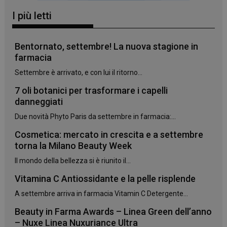
I più letti
_ga_YJ0035S3E9
.panoramacosmetico.it
1 anno 1
mese
Bentornato, settembre! La nuova stagione in
farmacia
Settembre è arrivato, e con lui il ritorno...
CookieScriptConsent
5 mesi 3
CookieScript
settimane
www.panoramacosmetico.it
7 oli botanici per trasformare i capelli
danneggiati
Due novità Phyto Paris da settembre in farmacia:...
Cosmetica: mercato in crescita e a settembre
torna la Milano Beauty Week
Il mondo della bellezza si è riunito il...
Vitamina C Antiossidante e la pelle risplende
A settembre arriva in farmacia Vitamin C Detergente...
Beauty in Farma Awards – Linea Green dell’anno
– Nuxe Linea Nuxuriance Ultra