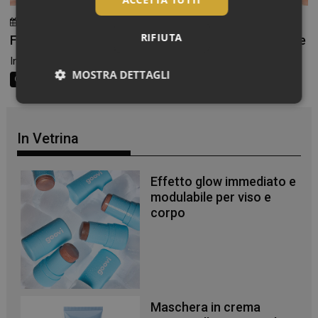
27 Luglio 2026
Chiara Verlato
RIFIUTA
Fotoprotezione in gravidanza: quali filtri consigliare
In gravidanza il rapporto con il sole cambia. Le...
MOSTRA DETTAGLI
Consigli al banco
Necessari
In Vetrina
Effetto glow immediato e
modulabile per viso e
Necessari
corpo
I cookie necessari contribuiscono a rendere fruibile il
sito web abilitandone funzionalità di base quali la
navigazione sulle pagine e l'accesso alle aree
protette del sito. Il sito web non è in grado di
funzionare correttamente senza questi cookie.
NOME
FORNITORE
/
DOMINIO
SCADENZA
Maschera in crema