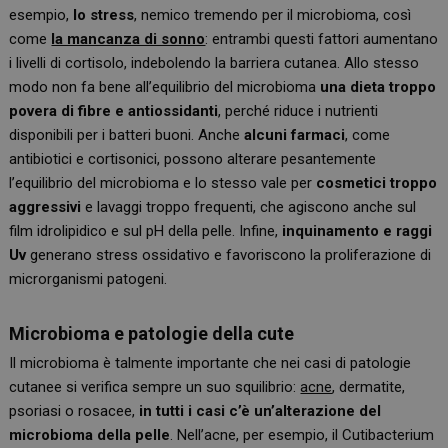
esempio,
lo stress
, nemico tremendo per il microbioma, così
come
la mancanza di sonno
: entrambi questi fattori aumentano
i livelli di cortisolo, indebolendo la barriera cutanea. Allo stesso
modo non fa bene all’equilibrio del microbioma
una dieta troppo
povera di fibre e antiossidanti
, perché riduce i nutrienti
disponibili per i batteri buoni. Anche
alcuni farmaci
, come
antibiotici e cortisonici, possono alterare pesantemente
l’equilibrio del microbioma e lo stesso vale per
cosmetici troppo
aggressivi
e lavaggi troppo frequenti, che agiscono anche sul
film idrolipidico e sul pH della pelle. Infine,
inquinamento e raggi
Uv
generano stress ossidativo e favoriscono la proliferazione di
microrganismi patogeni.
Microbioma e patologie della cute
Il microbioma è talmente importante che nei casi di patologie
cutanee si verifica sempre un suo squilibrio:
acne
, dermatite,
psoriasi o rosacee,
in tutti i casi c’è un’alterazione del
microbioma della pelle
. Nell’acne, per esempio, il Cutibacterium