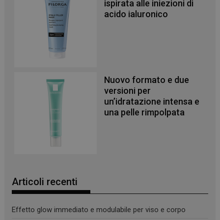
PHPSESSID
Sessione
PHP.net
ispirata alle iniezioni di
.www.panoramacosmetico.it
acido ialuronico
Nuovo formato e due
versioni per
un’idratazione intensa e
una pelle rimpolpata
Articoli recenti
_ga
1 anno 1
Google LLC
Effetto glow immediato e modulabile per viso e corpo
mese
.panoramacosmetico.it