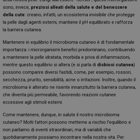
sono, invece,
preziosi alleati della salute e del benessere
della cute
: creano, infatti, un ecosistema invisibile che protegge
la pelle dagli agenti esterni, mantiene il pH equilibrato e rafforza
la barriera cutanea.
Mantenere in equilibrio il microbioma cutaneo è di fondamentale
importanza: i microrganismi benefici predominano, contribuendo
a mantenere la pelle idratata, morbida e priva di infiammazioni,
mentre questo equilibrio si altera (e si parla di
disbiosi cutanea
)
possono comparire diversi fastidi, come, per esempio, rossori,
secchezza, prurito, sensibilità, acne o irritazioni. Inoltre, quando il
microbioma è alterato ne risente innanzitutto la barriera cutanea,
che diventa più permeabile, favorendo reazioni cutanee
eccessive agli stimoli esterni.
Come mantenere, dunque, in salute il nostro microbioma
cutaneo? Molti fattori possono metterne a rischio l’equilibrio e
non parliamo di eventi straordinari, ma di variabili che
quotidianamente possiamo incontrare nella nostra vita. Per