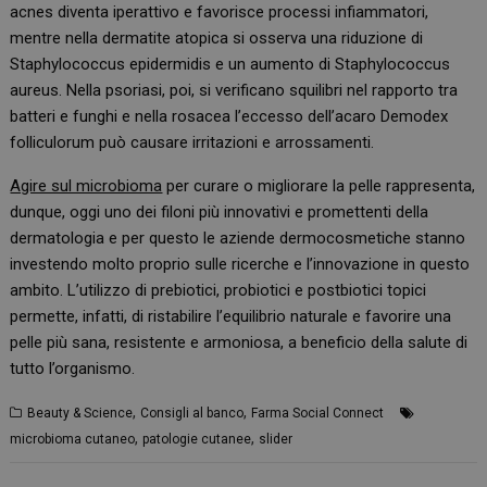
acnes diventa iperattivo e favorisce processi infiammatori,
mentre nella dermatite atopica si osserva una riduzione di
Staphylococcus epidermidis e un aumento di Staphylococcus
aureus. Nella psoriasi, poi, si verificano squilibri nel rapporto tra
batteri e funghi e nella rosacea l’eccesso dell’acaro Demodex
folliculorum può causare irritazioni e arrossamenti.
Agire sul microbioma
per curare o migliorare la pelle rappresenta,
dunque, oggi uno dei filoni più innovativi e promettenti della
dermatologia e per questo le aziende dermocosmetiche stanno
investendo molto proprio sulle ricerche e l’innovazione in questo
ambito. L’utilizzo di prebiotici, probiotici e postbiotici topici
permette, infatti, di ristabilire l’equilibrio naturale e favorire una
pelle più sana, resistente e armoniosa, a beneficio della salute di
tutto l’organismo.
,
,
Beauty & Science
Consigli al banco
Farma Social Connect
,
,
microbioma cutaneo
patologie cutanee
slider