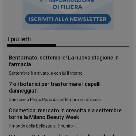
I più letti
Bentornato, settembre! La nuova stagione in
farmacia
Settembre è arrivato, e con lui il ritorno...
7 oli botanici per trasformare i capelli
danneggiati
_ga_YJ0035S3E9
.panoramacosmetico.it
1 anno 1
Due novità Phyto Paris da settembre in farmacia:...
mese
Cosmetica: mercato in crescita e a settembre
torna la Milano Beauty Week
Il mondo della bellezza si è riunito il...
CookieScriptConsent
5 mesi 3
CookieScript
settimane
www.panoramacosmetico.it