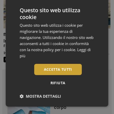
Questo sito web utilizza
cookie
Questo sito web utilizza i cookie per
migliorare la tua esperienza di
24 Luglio 2026
Chiara Verlato
navigazione. Utilizzando il nostro sito web
Integratori per pelle e capelli in estate: la beauty
acconsenti a tutti i cookie in conformità
routine passa anche dalla farmacia
con la nostra policy per i cookie.
Leggi di
In estate cambiamo texture, scegliamo cosmetici più leggeri e...
più
Beauty Trend
Consigli al banco
Farma Social Connect
ACCETTA TUTTI
In Vetrina
RIFIUTA
Effetto glow immediato e
MOSTRA DETTAGLI
modulabile per viso e
corpo
Necessari