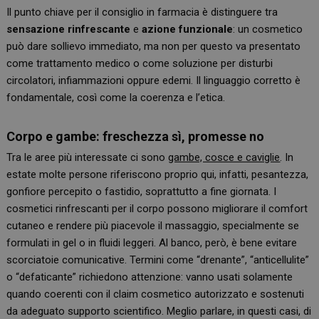
Il punto chiave per il consiglio in farmacia è distinguere tra
sensazione rinfrescante
e
azione funzionale
: un cosmetico
può dare sollievo immediato, ma non per questo va presentato
come trattamento medico o come soluzione per disturbi
circolatori, infiammazioni oppure edemi. Il linguaggio corretto è
fondamentale, così come la coerenza e l’etica.
Corpo e gambe: freschezza sì, promesse no
Tra le aree più interessate ci sono
gambe, cosce e caviglie
. In
estate molte persone riferiscono proprio qui, infatti, pesantezza,
gonfiore percepito o fastidio, soprattutto a fine giornata. I
cosmetici rinfrescanti per il corpo possono migliorare il comfort
cutaneo e rendere più piacevole il massaggio, specialmente se
formulati in gel o in fluidi leggeri. Al banco, però, è bene evitare
scorciatoie comunicative. Termini come “drenante”, “anticellulite”
o “defaticante” richiedono attenzione: vanno usati solamente
quando coerenti con il claim cosmetico autorizzato e sostenuti
da adeguato supporto scientifico. Meglio parlare, in questi casi, di