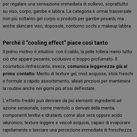
per regalare una sensazione immediata di sollievo, soprattutto
su viso, corpo, gambe e labbra. La categoria è ormai trasversale:
non più soltanto gel corpo o prodotti per gambe pesanti, ma
anche skincare viso, doposole, contorno occhi e makeup labbra.
Perché il “cooling effect” piace così tanto
Il primo motivo è intuitivo: con il caldo, la pelle tollera meno tutto
ciò che appare pesante, occlusivo o troppo profumato. Il
cosmetico rinfrescante, invece,
comunica leggerezza già al
primo contatto
. Merito di texture gel, mist acquose, stick freschi
e formule a rapido assorbimento, alleati preziosi per mantenere
la routine anche nei giorni più afosi dell’estate.
L’effetto freddo può derivare da più elementi: ingredienti ad
azione sensoriale, come mentolo o derivati della menta;
componenti lenitivi e idratanti, come aloe vera oppure acido
ialuronico; texture leggere e veicoli acquosi, capaci di evaporare
rapidamente e lasciare una percezione immediata di freschezza.