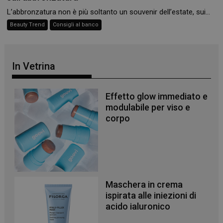
L’abbronzatura non è più soltanto un souvenir dell’estate, sui...
Beauty Trend
Consigli al banco
In Vetrina
_ga
1 anno 1
Google LLC
mese
.panoramacosmetico.it
Effetto glow immediato e
modulabile per viso e
corpo
Maschera in crema
ispirata alle iniezioni di
acido ialuronico