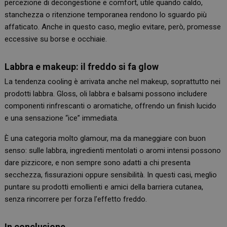
percezione di decongestione e comfort, utile quando caldo,
stanchezza o ritenzione temporanea rendono lo sguardo più
affaticato. Anche in questo caso, meglio evitare, però, promesse
eccessive su borse e occhiaie.
Labbra e makeup: il freddo si fa glow
La tendenza cooling è arrivata anche nel makeup, soprattutto nei
prodotti labbra. Gloss, oli labbra e balsami possono includere
componenti rinfrescanti o aromatiche, offrendo un finish lucido
e una sensazione “ice” immediata.
È una categoria molto glamour, ma da maneggiare con buon
senso: sulle labbra, ingredienti mentolati o aromi intensi possono
dare pizzicore, e non sempre sono adatti a chi presenta
secchezza, fissurazioni oppure sensibilità. In questi casi, meglio
puntare su prodotti emollienti e amici della barriera cutanea,
senza rincorrere per forza l’effetto freddo.
In conclusione