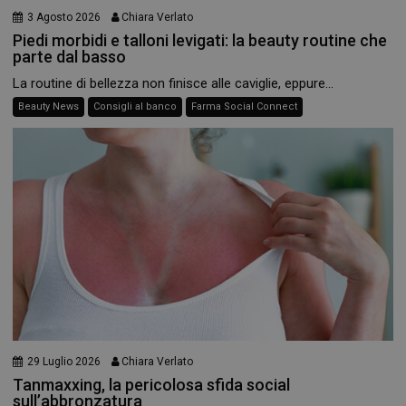
3 Agosto 2026
Chiara Verlato
Necessari
Piedi morbidi e talloni levigati: la beauty routine che
I cookie necessari contribuiscono a rendere fruibile il
parte dal basso
sito web abilitandone funzionalità di base quali la
navigazione sulle pagine e l'accesso alle aree
La routine di bellezza non finisce alle caviglie, eppure...
protette del sito. Il sito web non è in grado di
Beauty News
Consigli al banco
Farma Social Connect
funzionare correttamente senza questi cookie.
NOME
FORNITORE
/
DOMINIO
SCADENZA
PHPSESSID
Sessione
PHP.net
.www.panoramacosmetico.it
29 Luglio 2026
Chiara Verlato
Tanmaxxing, la pericolosa sfida social
sull’abbronzatura