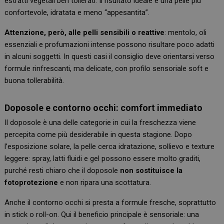
estratti vegetali ben tollerati. Il risultato ideale è una pelle più
confortevole, idratata e meno “appesantita”.
Attenzione, però, alle pelli sensibili o reattive
: mentolo, oli
essenziali e profumazioni intense possono risultare poco adatti
in alcuni soggetti. In questi casi il consiglio deve orientarsi verso
formule rinfrescanti, ma delicate, con profilo sensoriale soft e
buona tollerabilità.
Doposole e contorno occhi: comfort immediato
Il doposole è una delle categorie in cui la freschezza viene
percepita come più desiderabile in questa stagione. Dopo
l’esposizione solare, la pelle cerca idratazione, sollievo e texture
leggere: spray, latti fluidi e gel possono essere molto graditi,
purché resti chiaro che il doposole
non sostituisce la
fotoprotezione
e non ripara una scottatura.
Anche il contorno occhi si presta a formule fresche, soprattutto
in stick o roll-on. Qui il beneficio principale è sensoriale: una