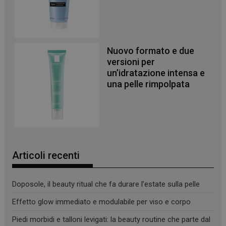
Nuovo formato e due
versioni per
un’idratazione intensa e
una pelle rimpolpata
_ga_YJ0035S3E9
.panoramacosmetico.it
1 anno 1
mese
Articoli recenti
CookieScriptConsent
5 mesi 3
CookieScript
settimane
www.panoramacosmetico.it
Doposole, il beauty ritual che fa durare l’estate sulla pelle
Effetto glow immediato e modulabile per viso e corpo
Piedi morbidi e talloni levigati: la beauty routine che parte dal