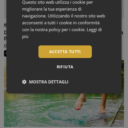
Questo sito web utilizza i cookie per
migliorare la tua esperienza di
navigazione. Utilizzando il nostro sito web
acconsenti a tutti i cookie in conformità
6 Agosto 2026
Chiara Verlato
con la nostra policy per i cookie.
Leggi di
Doposole, il beauty ritual che fa durare l’estate sulla
più
pelle
Dopo ore trascorse in spiaggia o all’aperto, la pelle...
ACCETTA TUTTI
Beauty News
Consigli al banco
Farma Social Connect
RIFIUTA
MOSTRA DETTAGLI
Necessari