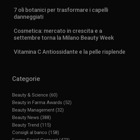
7 oli botanici per trasformare i capelli
danneggiati
Cosmetica: mercato in crescita e a
settembre torna la Milano Beauty Week
Vitamina C Antiossidante e la pelle risplende
Categorie
Beauty & Science
(60)
Beauty in Farma Awards
(52)
Beauty Management
(32)
Beauty News
(388)
_ga_YJ0035S3E9
.panoramacosmetico.it
1 anno 1
Beauty Trend
(115)
mese
Consigli al banco
(158)
Farma Social Connect
(473)