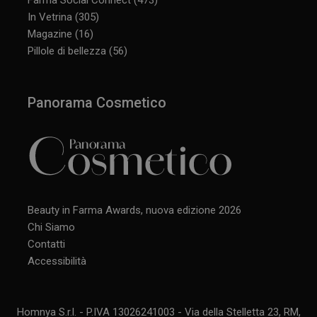
In Vetrina
(305)
Magazine
(16)
CookieScriptConsent
5 mesi 3
CookieScript
Pillole di bellezza
(56)
settimane
www.panoramacosmetico.it
Panorama Cosmetico
Beauty in Farma Awards, nuova edizione 2026
Chi Siamo
Contatti
Accessibilità
Homnya S.r.l. - P.IVA 13026241003 - Via della Stelletta 23, RM,