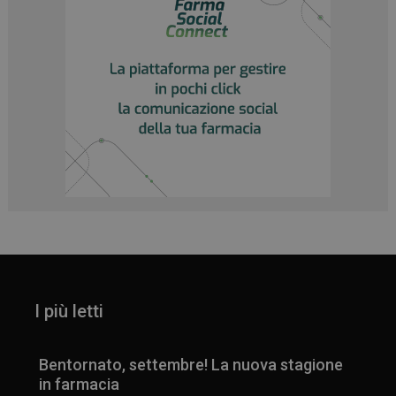
_ga
1 anno 1
Google LLC
mese
.panoramacosmetico.it
I più letti
Bentornato, settembre! La nuova stagione
in farmacia