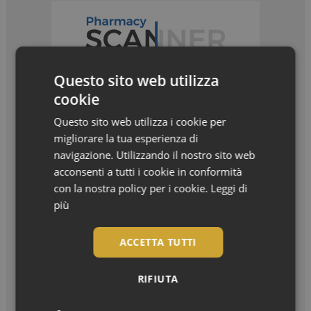
Questo sito web utilizza
cookie
Questo sito web utilizza i cookie per
migliorare la tua esperienza di
navigazione. Utilizzando il nostro sito web
acconsenti a tutti i cookie in conformità
con la nostra policy per i cookie.
Leggi di
I più letti
più
Bentornato, settembre! La nuova stagione in
ACCETTA TUTTI
farmacia
Settembre è arrivato, e con lui il ritorno...
RIFIUTA
7 oli botanici per trasformare i capelli