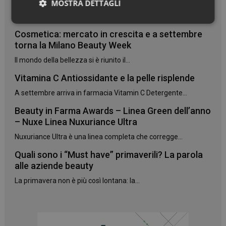
danneggiati
MOSTRA DETTAGLI
Due novità Phyto Paris da settembre in farmacia:...
Necessari
Cosmetica: mercato in crescita e a settembre
torna la Milano Beauty Week
Il mondo della bellezza si è riunito il...
Vitamina C Antiossidante e la pelle risplende
A settembre arriva in farmacia Vitamin C Detergente...
Necessari
Beauty in Farma Awards – Linea Green dell’anno
I cookie necessari contribuiscono a rendere fruibile il
– Nuxe Linea Nuxuriance Ultra
sito web abilitandone funzionalità di base quali la
navigazione sulle pagine e l'accesso alle aree
Nuxuriance Ultra è una linea completa che corregge...
protette del sito. Il sito web non è in grado di
funzionare correttamente senza questi cookie.
Quali sono i “Must have” primaverili? La parola
NOME
FORNITORE
/
DOMINIO
SCADENZA
alle aziende beauty
PHPSESSID
Sessione
PHP.net
La primavera non è più così lontana: la...
.www.panoramacosmetico.it