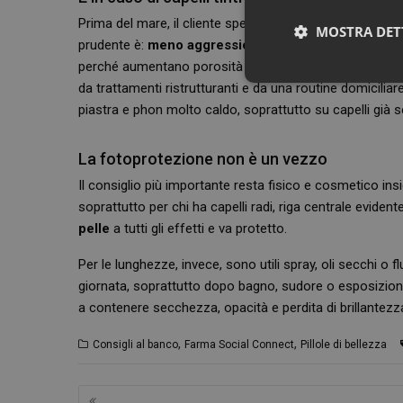
Prima del mare, il cliente spesso chiede schiariture, bala
MOSTRA DET
prudente è:
meno aggressioni tecniche, più protezi
perché aumentano porosità e sensibilità della fibra.
da trattamenti ristrutturanti e da una routine domicilia
piastra e phon molto caldo, soprattutto su capelli già se
La fotoprotezione non è un vezzo
Il consiglio più importante resta fisico e cosmetico in
soprattutto per chi ha capelli radi, riga centrale eviden
pelle
a tutti gli effetti e va protetto.
I cookie necessari con
e l'accesso alle aree 
Per le lunghezze, invece, sono utili spray, oli secchi o f
giornata, soprattutto dopo bagno, sudore o esposizione
NOME
a contenere secchezza, opacità e perdita di brillantezz
PHPSESSID
,
,
Consigli al banco
Farma Social Connect
Pillole di bellezza
Navigazione