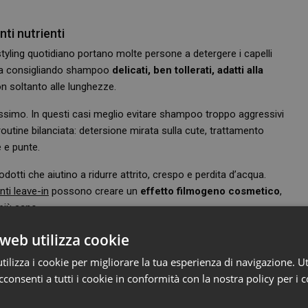
ti nutrienti
styling quotidiano portano molte persone a detergere i capelli
enza consigliando shampoo
delicati, ben tollerati, adatti alla
on soltanto alle lunghezze.
simo. In questi casi meglio evitare shampoo troppo aggressivi
routine bilanciata: detersione mirata sulla cute, trattamento
 e punte.
dotti che aiutino a ridurre attrito, crespo e perdita d’acqua.
nti leave-in
possono creare un
effetto filmogeno cosmetico
,
 più sano.
i, oli vegetali, pantenolo, proteine idrolizzate, aminoacidi e
web utilizza cookie
pello: su capelli fini meglio texture leggere e spray; su capelli ricci,
ilizza i cookie per migliorare la tua esperienza di navigazione. Ut
consenti a tutti i cookie in conformità con la nostra policy per i 