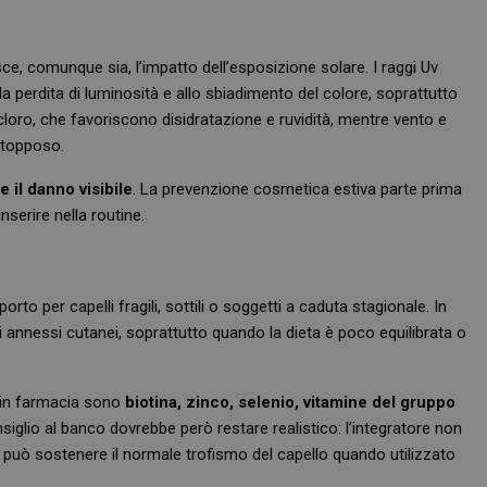
sce, comunque sia, l’impatto dell’esposizione solare. I raggi Uv
alla perdita di luminosità e allo sbiadimento del colore, soprattutto
 cloro, che favoriscono disidratazione e ruvidità, mentre vento e
stopposo.
 il danno visibile
. La prevenzione cosmetica estiva parte prima
nserire nella routine.
to per capelli fragili, sottili o soggetti a caduta stagionale. In
li annessi cutanei, soprattutto quando la dieta è poco equilibrata o
ti in farmacia sono
biotina, zinco, selenio, vitamine del gruppo
onsiglio al banco dovrebbe però restare realistico: l’integratore non
può sostenere il normale trofismo del capello quando utilizzato