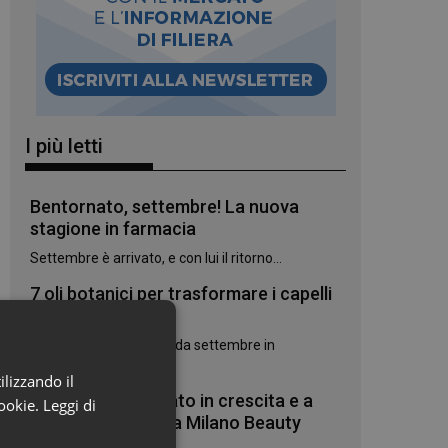
I più letti
Bentornato, settembre! La nuova
stagione in farmacia
Settembre è arrivato, e con lui il ritorno...
7 oli botanici per trasformare i capelli
danneggiati
Due novità Phyto Paris da settembre in
farmacia:...
ilizzando il
Cosmetica: mercato in crescita e a
cookie.
Leggi di
settembre torna la Milano Beauty
Week