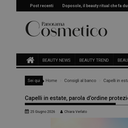
Skip
Post recenti
Doposole, il beauty ritual che fa dur
Effetto glow immediato e modulabi
to
content
BEAUTY NEWS
BEAUTY TREND
BEAU
Sei qui
Home
Consigli al banco
Capelli in es
Capelli in estate, parola d’ordine protez
25 Giugno 2026
Chiara Verlato