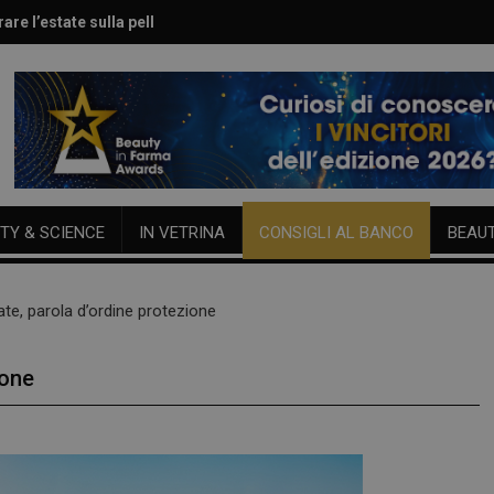
are l’estate sulla pelle
le per viso e corpo
TY & SCIENCE
IN VETRINA
CONSIGLI AL BANCO
BEAU
tate, parola d’ordine protezione
ione