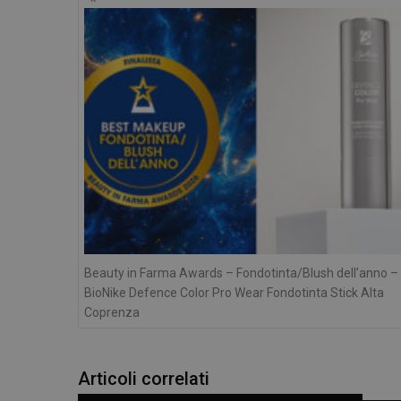
articoli
_ga
_ga_YJ0035S3E9
CookieScriptConse
Beauty in Farma Awards – Fondotinta/Blush dell’anno –
BioNike Defence Color Pro Wear Fondotinta Stick Alta
Coprenza
Articoli correlati