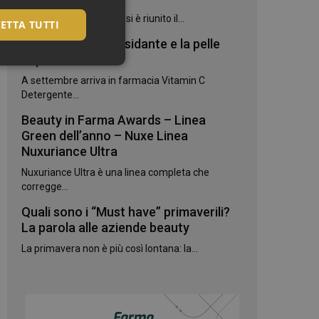
Il mondo della bellezza si è riunito il...
ETTA TUTTI
Vitamina C Antiossidante e la pelle
risplende
A settembre arriva in farmacia Vitamin C
Detergente...
Beauty in Farma Awards – Linea
Green dell’anno – Nuxe Linea
Nuxuriance Ultra
Nuxuriance Ultra è una linea completa che
corregge...
igazione sulle pagine
kie.
Quali sono i “Must have” primaverili?
La parola alle aziende beauty
te sul linguaggio
La primavera non è più così lontana: la...
erico utilizzato per
utente. Normalmente
e, il modo in cui
per il sito, ma un
 di accesso per un