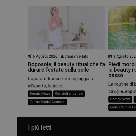
6 Agosto 2026
Chiara Verlato
3 Agosto 202
Doposole, il beauty ritual che fa
Piedi morbid
durare l’estate sulla pelle
la beauty r
basso
Dopo ore trascorse in spiaggia o
La routine di 
all’aperto, la pelle...
caviglie, eppur
Beauty News
Consigli al banco
Beauty News
Farma Social Connect
Farma Social C
I più letti