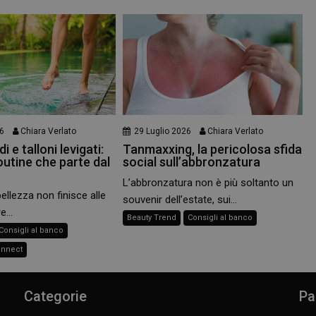
6
Chiara Verlato
29 Luglio 2026
Chiara Verlato
i e talloni levigati:
Tanmaxxing, la pericolosa sfida
outine che parte dal
social sull’abbronzatura
L’abbronzatura non è più soltanto un
bellezza non finisce alle
souvenir dell’estate, sui...
e...
Beauty Trend
Consigli al banco
Consigli al banco
onnect
Categorie
Pa