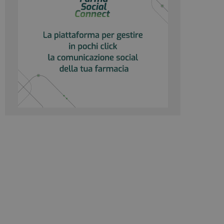
 Google Universal
gnificativo del
utilizzato da
to per distinguere
 generato in modo
e. È incluso in ogni
ato per calcolare i
 per i rapporti di
ogle Analytics per
rvizio Cookie-
e di consenso sui
e il banner dei
 correttamente.