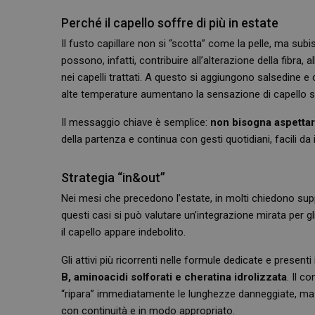
Perché il capello soffre di più in estate
Il fusto capillare non si “scotta” come la pelle, ma subi
possono, infatti, contribuire all’alterazione della fibra, 
nei capelli trattati. A questo si aggiungono salsedine e
alte temperature aumentano la sensazione di capello 
Il messaggio chiave è semplice:
non bisogna aspettare
della partenza e continua con gesti quotidiani, facili da i
Strategia “in&out”
Nei mesi che precedono l’estate, in molti chiedono suppor
questi casi si può valutare un’integrazione mirata per g
il capello appare indebolito.
Gli attivi più ricorrenti nelle formule dedicate e presen
B, aminoacidi solforati e cheratina idrolizzata
. Il c
“ripara” immediatamente le lunghezze danneggiate, ma 
con continuità e in modo appropriato.