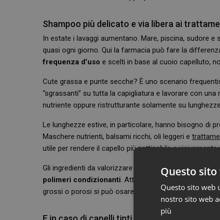
Shampoo più delicato e via libera ai trattamen
In estate i lavaggi aumentano. Mare, piscina, sudore e 
quasi ogni giorno. Qui la farmacia può fare la differ
frequenza d’uso
e scelti in base al cuoio capelluto, n
Cute grassa e punte secche? È uno scenario frequentis
“sgrassanti” su tutta la capigliatura e lavorare con una 
nutriente oppure ristrutturante solamente su lunghezze
Le lunghezze estive, in particolare, hanno bisogno di pro
Maschere nutrienti, balsami ricchi, oli leggeri e
trattame
utile per rendere il capello più pettinabile e visivamente
Gli ingredienti da valorizzare nel consiglio sono
ceramid
Questo sito 
polimeri condizionanti
. Attenzione, però, al tipo di ca
Questo sito web ut
grossi o porosi si può osare con formule più ricche.
nostro sito web ac
più
E in caso di capelli tinti o decolorati?