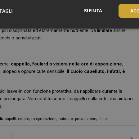
yage, trattamenti liscianti o styling termico intenso. Il consiglio
RIFIUTA
TAGLI
ACC
one
. Le decolorazioni, infatti, rendono il capello più vulnerabile
 Non sono necessariamente vietate, ma andrebbero accompagnate
Necessari
re più disciplinata ed estremamente nutriente. Da limitare anche
cchi o sensibilizzati.
sieme:
cappello, foulard o visiera nelle ore di esposizione
,
te, alopecia oppure cute sensibile.
Il cuoio capelluto, infatti, è
Necessari
tribuiscono a rendere fruibile il sito web abilitandone funzionalità di base quali la nav
protette del sito. Il sito web non è in grado di funzionare correttamente senza questi coo
luidi leave-in con funzione protettiva, da riapplicare durante la
 prolungata. Non sostituiscono il cappello sulla cute, ma aiutano
FORNITORE
/
DOMINIO
SCADENZA
DESCRIZIONE
a.
Sessione
Cookie generato da applicazioni basa
PHP.net
PHP. Si tratta di un identificatore gen
.www.panoramacosmetico.it
mantenere le variabili di sessione 
,
,
,
,
,
capelli
estate
fotoprotezione
haircare
prevenzione
slider
è un numero generato in modo casual
viene utilizzato può essere specifico 
buon esempio è mantenere uno stato
utente tra le pagine.