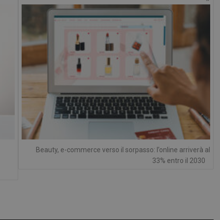
1 anno 1
Questo nome di cookie è associato a
Google LLC
mese
Analytics, che è un aggiornamento si
.panoramacosmetico.it
servizio di analisi più comunemente 
Google. Questo cookie viene utilizza
utenti unici assegnando un numero
casuale come identificatore del client
richiesta di pagina in un sito e utilizz
dati di visitatori, sessioni e campagne
analisi dei siti.
.panoramacosmetico.it
1 anno 1
Questo cookie viene utilizzato da Go
mese
mantenere lo stato della sessione.
nt
5 mesi 3
Questo cookie viene utilizzato dal se
CookieScript
settimane
Script.com per ricordare le preferenz
www.panoramacosmetico.it
cookie dei visitatori. È necessario ch
cookie di Cookie-Script.com funzioni
Beauty, e-commerce verso il sorpasso: l’online arriverà al
33% entro il 2030