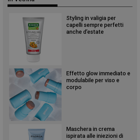
sito web abilitandone funzionalità di base quali la
navigazione sulle pagine e l'accesso alle aree
protette del sito. Il sito web non è in grado di
funzionare correttamente senza questi cookie.
Styling in valigia per
capelli sempre perfetti
NOME
FORNITORE
/
DOMINIO
SCADENZA
anche d’estate
PHPSESSID
Sessione
PHP.net
.www.panoramacosmetico.it
Effetto glow immediato e
modulabile per viso e
corpo
Maschera in crema
ispirata alle iniezioni di