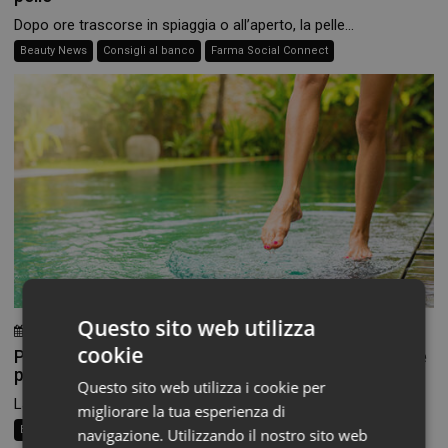
Dopo ore trascorse in spiaggia o all’aperto, la pelle...
Beauty News
Consigli al banco
Farma Social Connect
Questo sito web utilizza
3 Agosto 2026
Chiara Verlato
cookie
Piedi morbidi e talloni levigati: la beauty routine che
parte dal basso
Questo sito web utilizza i cookie per
La routine di bellezza non finisce alle caviglie, eppure...
migliorare la tua esperienza di
Beauty News
Consigli al banco
Farma Social Connect
navigazione. Utilizzando il nostro sito web