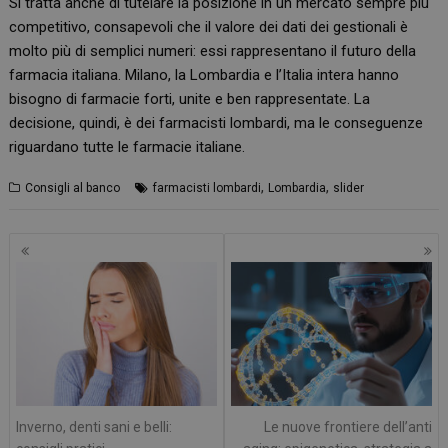
Si tratta anche di tutelare la posizione in un mercato sempre più
competitivo, consapevoli che il valore dei dati dei gestionali è
molto più di semplici numeri: essi rappresentano il futuro della
farmacia italiana. Milano, la Lombardia e l’Italia intera hanno
bisogno di farmacie forti, unite e ben rappresentate. La
decisione, quindi, è dei farmacisti lombardi, ma le conseguenze
riguardano tutte le farmacie italiane.
,
,
Consigli al banco
farmacisti lombardi
Lombardia
slider
Navigazione
articoli
Inverno, denti sani e belli:
Le nuove frontiere dell’anti