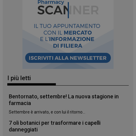
_ga_YJ0035S3E9
.panoramacosmetico.it
1 anno 1
mese
I più letti
CookieScriptConsent
5 mesi 3
CookieScript
settimane
www.panoramacosmetico.it
Bentornato, settembre! La nuova stagione in
farmacia
Settembre è arrivato, e con lui il ritorno...
7 oli botanici per trasformare i capelli
danneggiati