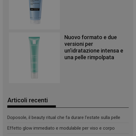
Necessari
I cookie necessari contribuiscono a rendere fruibile il
sito web abilitandone funzionalità di base quali la
navigazione sulle pagine e l'accesso alle aree
protette del sito. Il sito web non è in grado di
Nuovo formato e due
funzionare correttamente senza questi cookie.
versioni per
un’idratazione intensa e
NOME
FORNITORE
/
DOMINIO
SCADENZA
una pelle rimpolpata
PHPSESSID
Sessione
PHP.net
.www.panoramacosmetico.it
Articoli recenti
Doposole, il beauty ritual che fa durare l’estate sulla pelle
Effetto glow immediato e modulabile per viso e corpo