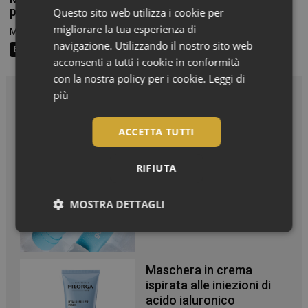
protagonista
Questo sito web utilizza i cookie per
migliorare la tua esperienza di
Milano si prepara a tornare capitale della bellezza. È...
navigazione. Utilizzando il nostro sito web
Beauty News
acconsenti a tutti i cookie in conformità
con la nostra policy per i cookie.
Leggi di
più
In Vetrina
ACCETTA TUTTI
Effetto glow immediato e
modulabile per viso e
RIFIUTA
corpo
MOSTRA DETTAGLI
Necessari
Maschera in crema
ispirata alle iniezioni di
acido ialuronico