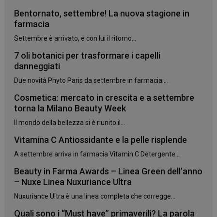
Bentornato, settembre! La nuova stagione in
farmacia
Settembre è arrivato, e con lui il ritorno...
7 oli botanici per trasformare i capelli
danneggiati
Due novità Phyto Paris da settembre in farmacia:...
Cosmetica: mercato in crescita e a settembre
torna la Milano Beauty Week
_ga_YJ0035S3E9
.panoramacosmetico.it
1 anno 1
mese
Il mondo della bellezza si è riunito il...
Vitamina C Antiossidante e la pelle risplende
A settembre arriva in farmacia Vitamin C Detergente...
CookieScriptConsent
5 mesi 3
Beauty in Farma Awards – Linea Green dell’anno
CookieScript
settimane
www.panoramacosmetico.it
– Nuxe Linea Nuxuriance Ultra
Nuxuriance Ultra è una linea completa che corregge...
Quali sono i “Must have” primaverili? La parola