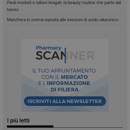
Piedi morbidi e talloni levigati: la beauty routine che parte dal
basso
Maschera in crema ispirata alle iniezioni di acido ialuronico
_ga
1 anno 1
Google LLC
mese
.panoramacosmetico.it
I più letti